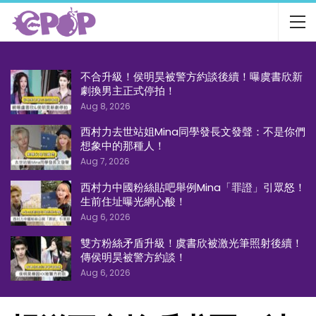
不合升級！侯明昊被警方約談後續！曝虞書欣新
劇換男主正式停拍！
Aug 8, 2026
西村力去世站姐Mina同學發長文發聲：不是你們
想象中的那種人！
Aug 7, 2026
西村力中國粉絲貼吧舉例Mina「罪證」引眾怒！
生前住址曝光網心酸！
Aug 6, 2026
雙方粉絲矛盾升級！虞書欣被激光筆照射後續！
傳侯明昊被警方約談！
Aug 6, 2026