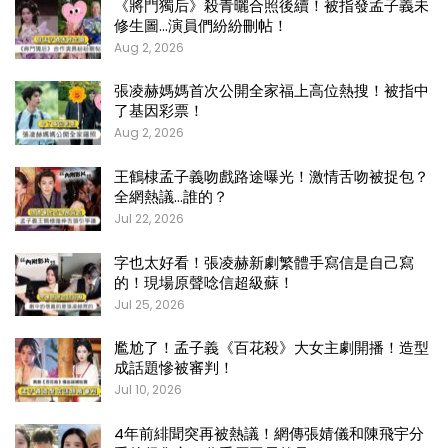
《將門獨后》殺青曬合照後續！被指發孟子義未
修生圖…演員們紛紛刪帖！
Aug 2, 2026
張凌赫媽媽首次公開全家福上高位熱搜！被指中
了基因彩票！
Aug 2, 2026
王鶴棣孟子義吻戲路途曝光！激情舌吻被捉包？
全網熱議…誰的？
Jul 22, 2026
字也太好看！張凌赫新劇繁體手寫信是自己寫
的！現場原聲唸信超級蘇！
Jul 25, 2026
尷尬了！孟子義《百花殺》大女主劇開播！造型
成話題慘被審判！
Jul 10, 2026
4年前緋聞突再被熱議！網傳張婧儀和陳飛宇分