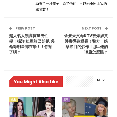
助養了一堆孩子，為了他們，可以乖乖附上我的
錢包君！
PREV POST
NEXT POST
超人氣人類高質量男性
余景天父母KTV被爆涉黃
梗！楊洋 迪麗熱巴 許凱 吳
涉毒導致退賽！警方：娛
磊等明星都在學！！你拍
樂節目的炒作！那…他的
了嗎？
18歲怎麼賠？
All
You Might Also Like
戲劇
星聞