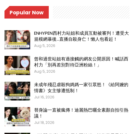
Popular Now
ENHYPEN西村力站姐和成員互動被審判！遭受大
規模網暴後…直播自殺身亡！懶人包看起！
Aug 5, 2026
曾和過世站姐有過接觸的網友公開原因！喊話西
村力「別再差別對待亞洲粉絲！」
Aug 5, 2026
未成年殘忍虐殺狗媽媽一家引眾怒！《給阿嬤的
情書》女主慘遭抵制！
Jul 16, 2026
替身論一直被瘋傳！迪麗熱巴曬全素顏自拍引熱
議！
Jul 18, 2026