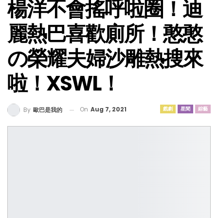
楊洋不會搖呼啦圈！迪
麗熱巴喜歡廁所！憨憨
の榮耀夫婦沙雕熱搜來
啦！XSWL！
On
Aug 7, 2021
戲劇
星聞
綜藝
By
歐巴是我的