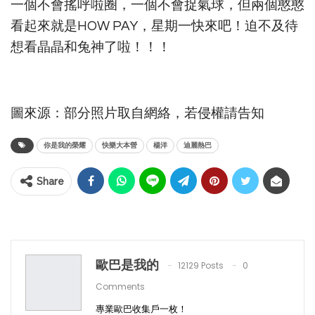
一個不會搖呼啦圈，一個不會捉氣球，但兩個憨憨
看起來就是HOW PAY，星期一快來吧！迫不及待
想看晶晶和兔神了啦！！！
圖來源：部分照片取自網絡，若侵權請告知
你是我的榮耀
快樂大本營
楊洋
迪麗熱巴
Share
歐巴是我的
12129 Posts
0
Comments
專業歐巴收集戶一枚！