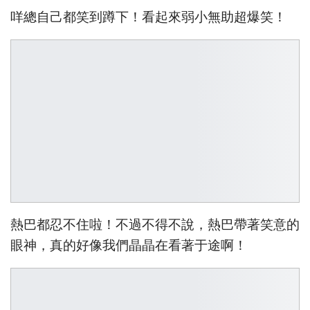
咩總自己都笑到蹲下！看起來弱小無助超爆笑！
熱巴都忍不住啦！不過不得不說，熱巴帶著笑意的
眼神，真的好像我們晶晶在看著于途啊！