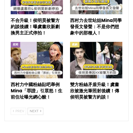
不合升級！侯明昊被警方
西村力去世站姐Mina同學
約談後續！曝虞書欣新劇
發長文發聲：不是你們想
換男主正式停拍！
象中的那種人！
星聞
戲劇
西村力中國粉絲貼吧舉例
雙方粉絲矛盾升級！虞書
Mina「罪證」引眾怒！生
欣被激光筆照射後續！傳
前住址曝光網心酸！
侯明昊被警方約談！
PREV
NEXT