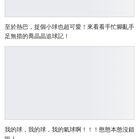
至於熱巴，捉個小球也超可愛！來看看手忙腳亂手
足無措的喬晶晶追球記！
我的球，我的球，我的氣球啊！！！憨憨本憨沒錯