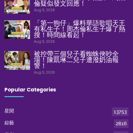
倫疑似發文回應！
Aug 5, 2026
「第一狗仔」爆料華語歌唱天王
有私生子！周杰倫私生子爆了熱
搜！時間線看起！
Aug 5, 2026
被控帶三個兒子看蜘蛛俠吵全
場！陳凱琳二兒子遭潑奶油報
警！
Aug 5, 2026
Popular Categories
星聞
13753
綜藝
2816