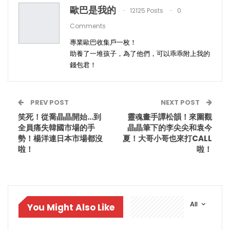
歐巴是我的
12125 Posts
0
Comments
專業歐巴收集戶一枚！
助養了一堆孩子，為了他們，可以乖乖附上我的
錢包君！
PREV POST
NEXT POST
笑死！從喬晶晶開始…到
靈魂畫手譚松韻！來圍觀
全員痛失韓國市場的手
晶晶筆下的李尖尖和袁今
勢！楊洋連日本市場都沒
夏！大哥小哥也來打CALL
啦！
啦！
All
You Might Also Like