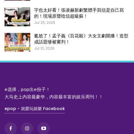
字也太好看！張凌赫新劇繁體手寫信是自己寫
的！現場原聲唸信超級蘇！
Jul 25, 2026
尷尬了！孟子義《百花殺》大女主劇開播！造型
成話題慘被審判！
Jul 10, 2026
e选择，pop出e份子！
大马史上内容最豪华，内容最丰富的娱乐周刊！！
epop - 就愛玩娛樂 Facebook