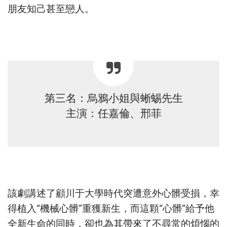
朋友知己甚至戀人。
第三名：烏鴉小姐與蜥蜴先生
主演：任嘉倫、邢菲
該劇講述了顧川于大學時代突遭意外心髒受損，幸
得植入“機械心髒”重獲新生，而這顆“心髒”給予他
全新生命的同時，卻也為其帶來了不尋常的煩惱的