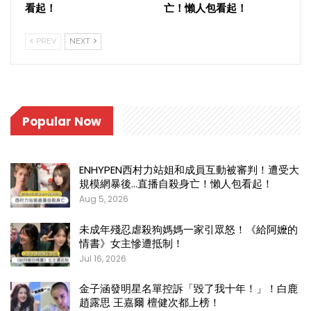
看起！
亡！懶人包看起！
PREV
NEXT
Popular Now
ENHYPEN西村力站姐和成員互動被審判！遭受大
規模網暴後…直播自殺身亡！懶人包看起！
Aug 5, 2026
未成年殘忍虐殺狗媽媽一家引眾怒！《給阿嬤的
情書》女主慘遭抵制！
Jul 16, 2026
金子涵發明星名單控訴「毀了我十年！」！白鹿
趙露思 王嘉爾 檀健次都上榜！