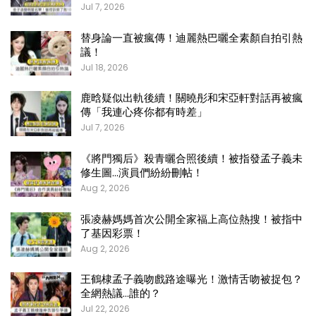
Jul 7, 2026
替身論一直被瘋傳！迪麗熱巴曬全素顏自拍引熱
議！
Jul 18, 2026
鹿晗疑似出軌後續！關曉彤和宋亞軒對話再被瘋
傳「我連心疼你都有時差」
Jul 7, 2026
《將門獨后》殺青曬合照後續！被指發孟子義未
修生圖…演員們紛紛刪帖！
Aug 2, 2026
張凌赫媽媽首次公開全家福上高位熱搜！被指中
了基因彩票！
Aug 2, 2026
王鶴棣孟子義吻戲路途曝光！激情舌吻被捉包？
全網熱議…誰的？
Jul 22, 2026