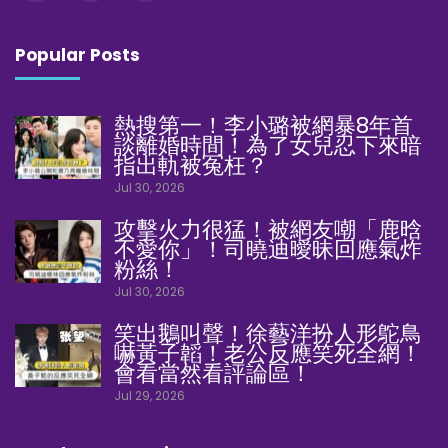
Popular Posts
熱搜第一！李小璐被網暴8年首
談離婚時間！為了女兒忍下來暗
指出軌被冤枉？
Jul 30, 2026
攻擊火力很猛！被網友嘲「鹿晗
不愛你」！司曉迪曖昧回應氣炸
粉絲！
Jul 30, 2026
笑出鵝叫聲！徐藝洋扮人形鴕鳥
嚇黃子韜！老公反應笑死全網！
會看當然看評論區！
Jul 29, 2026