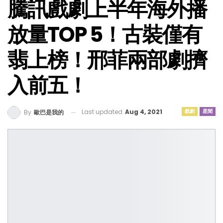
騰訊戲劇上半年海外播
放量TOP 5！古裝僅有
翡上榜！邢菲兩部劇擠
入前五！
Last updated
Aug 4, 2021
戲劇
星聞
By
歐巴是我的