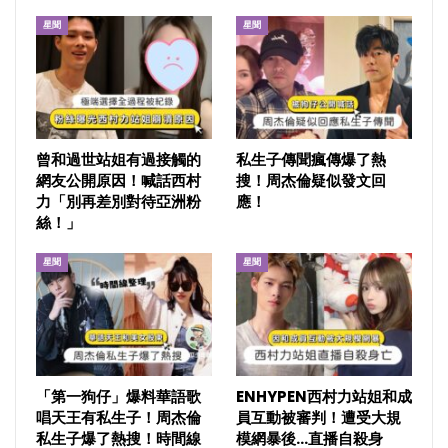
星聞
星聞
曾和過世站姐有過接觸的
私生子傳聞瘋傳爆了熱
網友公開原因！喊話西村
搜！周杰倫疑似發文回
力「別再差別對待亞洲粉
應！
絲！」
星聞
星聞
「第一狗仔」爆料華語歌
ENHYPEN西村力站姐和成
唱天王有私生子！周杰倫
員互動被審判！遭受大規
私生子爆了熱搜！時間線
模網暴後…直播自殺身