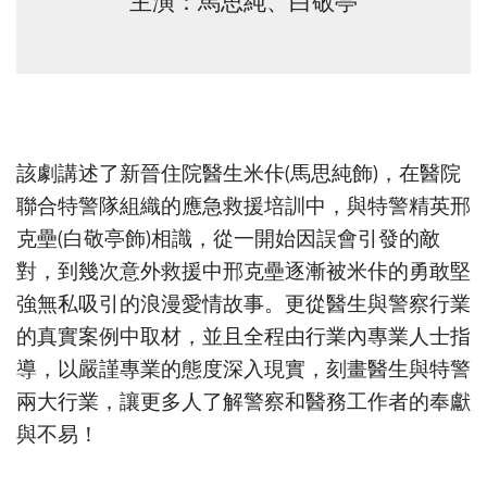
主演：馬思純、白敬亭
該劇講述了新晉住院醫生米佧(馬思純飾)，在醫院
聯合特警隊組織的應急救援培訓中，與特警精英邢
克壘(白敬亭飾)相識，從一開始因誤會引發的敵
對，到幾次意外救援中邢克壘逐漸被米佧的勇敢堅
強無私吸引的浪漫愛情故事。更從醫生與警察行業
的真實案例中取材，並且全程由行業內專業人士指
導，以嚴謹專業的態度深入現實，刻畫醫生與特警
兩大行業，讓更多人了解警察和醫務工作者的奉獻
與不易！