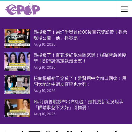
熱搜爆了！易烊千璽首位00後百花獎影帝！得票
現場公開「他」得零票！
Aug 10, 2026
熱搜爆了！百花獎紅毯生圖來襲！楊冪緊急換髮
型！劉詩詩高定款最出眾！
Aug 10, 2026
粉絲提醒裙子穿反了！雅賢用中文粗口回復！用
詞太地道中網友直呼也太強！
Aug 10, 2026
1個月前曾貼紗布出席紅毯！娜扎更新近況坦承
「眼睛狀態不太好」引擔憂！
Aug 10, 2026