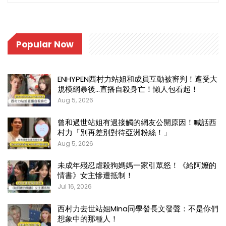
Popular Now
ENHYPEN西村力站姐和成員互動被審判！遭受大
規模網暴後…直播自殺身亡！懶人包看起！
Aug 5, 2026
曾和過世站姐有過接觸的網友公開原因！喊話西
村力「別再差別對待亞洲粉絲！」
Aug 5, 2026
未成年殘忍虐殺狗媽媽一家引眾怒！《給阿嬤的
情書》女主慘遭抵制！
Jul 16, 2026
西村力去世站姐Mina同學發長文發聲：不是你們
想象中的那種人！