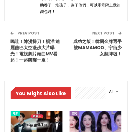
助養了一堆孩子，為了他們，可以乖乖附上我的
錢包君！
PREV POST
NEXT POST
嗚哇！陳漫操刀！楊洋 迪
成功之飯！韓國金牌選手
麗熱巴太空漫步大片曝
被MAMAMOO、宇宙少
光！電視劇片頭曲MV看
女翻牌啦！
起！一起榮耀一夏！
All
You Might Also Like
電影
星聞