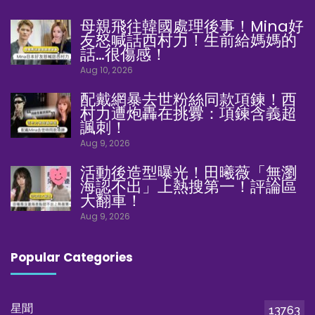
母親飛往韓國處理後事！Mina好
友怒喊話西村力！生前給媽媽的
話…很傷感！
Aug 10, 2026
配戴網暴去世粉絲同款項鍊！西
村力遭炮轟在挑釁：項鍊含義超
諷刺！
Aug 9, 2026
活動後造型曝光！田曦薇「無瀏
海認不出」上熱搜第一！評論區
大翻車！
Aug 9, 2026
Popular Categories
星聞
13763