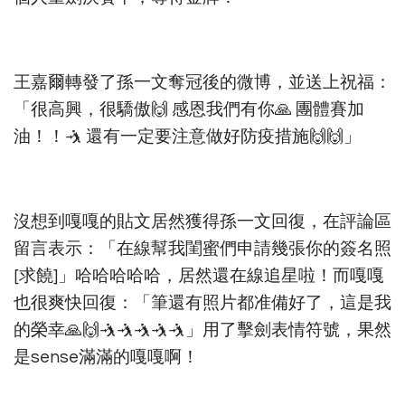
王嘉爾轉發了孫一文奪冠後的微博，並送上祝福：
「很高興，很驕傲🙌 感恩我們有你🙏 團體賽加
油！！🤺 還有一定要注意做好防疫措施🙌🙌」
沒想到嘎嘎的貼文居然獲得孫一文回復，在評論區
留言表示：「在線幫我閨蜜們申請幾張你的簽名照
[求饒]」哈哈哈哈哈，居然還在線追星啦！而嘎嘎
也很爽快回復：「筆還有照片都准備好了，這是我
的榮幸🙏🙌🤺🤺🤺🤺🤺」用了擊劍表情符號，果然
是sense滿滿的嘎嘎啊！