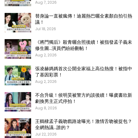
Aug 7, 2026
替身論一直被瘋傳！迪麗熱巴曬全素顏自拍引熱
議！
Jul 18, 2026
《將門獨后》殺青曬合照後續！被指發孟子義未
修生圖…演員們紛紛刪帖！
Aug 2, 2026
張凌赫媽媽首次公開全家福上高位熱搜！被指中
了基因彩票！
Aug 2, 2026
不合升級！侯明昊被警方約談後續！曝虞書欣新
劇換男主正式停拍！
Aug 8, 2026
王鶴棣孟子義吻戲路途曝光！激情舌吻被捉包？
全網熱議…誰的？
Jul 22, 2026