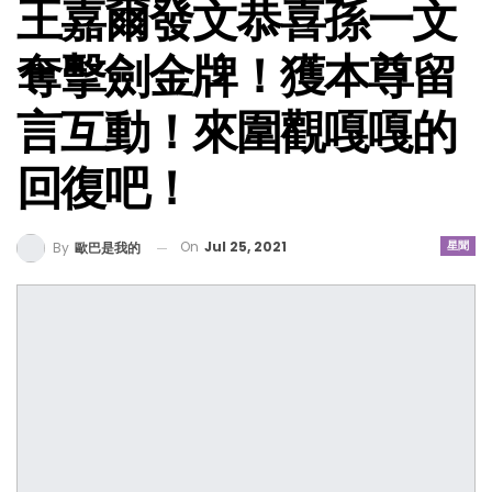
王嘉爾發文恭喜孫一文
奪擊劍金牌！獲本尊留
言互動！來圍觀嘎嘎的
回復吧！
On
Jul 25, 2021
星聞
By
歐巴是我的