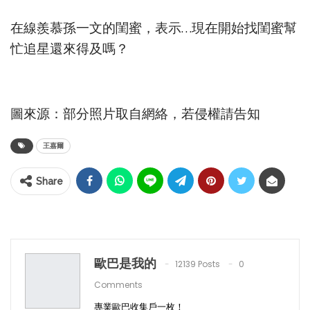
在線羨慕孫一文的閨蜜，表示…現在開始找閨蜜幫
忙追星還來得及嗎？
圖來源：部分照片取自網絡，若侵權請告知
王嘉爾
Share
歐巴是我的
12139 Posts
0
Comments
專業歐巴收集戶一枚！