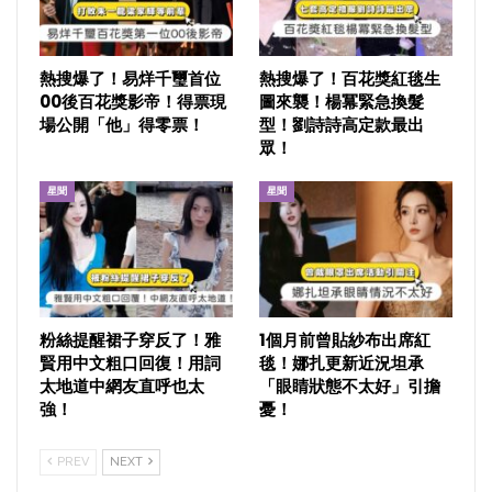
熱搜爆了！易烊千璽首位
熱搜爆了！百花獎紅毯生
00後百花獎影帝！得票現
圖來襲！楊冪緊急換髮
場公開「他」得零票！
型！劉詩詩高定款最出
眾！
星聞
星聞
粉絲提醒裙子穿反了！雅
1個月前曾貼紗布出席紅
賢用中文粗口回復！用詞
毯！娜扎更新近況坦承
太地道中網友直呼也太
「眼睛狀態不太好」引擔
強！
憂！
PREV
NEXT