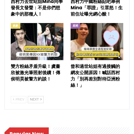
西村力去世站姐Mina同學
西村力中國粉絲貼吧舉例
發長文發聲：不是你們想
Mina「罪證」引眾怒！生
象中的那種人！
前住址曝光網心酸！
戲劇
星聞
雙方粉絲矛盾升級！虞書
曾和過世站姐有過接觸的
欣被激光筆照射後續！傳
網友公開原因！喊話西村
侯明昊被警方約談！
力「別再差別對待亞洲粉
絲！」
PREV
NEXT
Popular Now