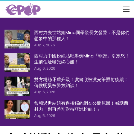
西村力去世站姐Mina同學發長文發聲：不是你們
想象中的那種人！
Aug 7, 2026
西村力中國粉絲貼吧舉例Mina「罪證」引眾怒！
生前住址曝光網心酸！
Aug 6, 2026
雙方粉絲矛盾升級！虞書欣被激光筆照射後續！
傳侯明昊被警方約談！
Aug 6, 2026
曾和過世站姐有過接觸的網友公開原因！喊話西
村力「別再差別對待亞洲粉絲！」
Aug 5, 2026