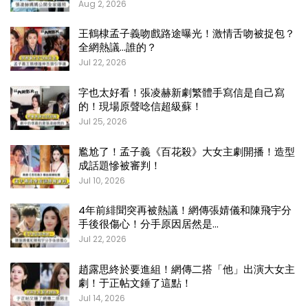
Aug 2, 2026
王鶴棣孟子義吻戲路途曝光！激情舌吻被捉包？
全網熱議…誰的？
Jul 22, 2026
字也太好看！張凌赫新劇繁體手寫信是自己寫
的！現場原聲唸信超級蘇！
Jul 25, 2026
尷尬了！孟子義《百花殺》大女主劇開播！造型
成話題慘被審判！
Jul 10, 2026
4年前緋聞突再被熱議！網傳張婧儀和陳飛宇分
手後很傷心！分手原因居然是…
Jul 22, 2026
趙露思終於要進組！網傳二搭「他」出演大女主
劇！于正帖文錘了這點！
Jul 14, 2026