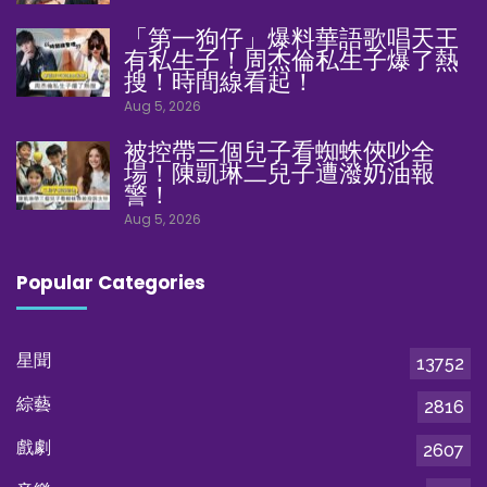
「第一狗仔」爆料華語歌唱天王
有私生子！周杰倫私生子爆了熱
搜！時間線看起！
Aug 5, 2026
被控帶三個兒子看蜘蛛俠吵全
場！陳凱琳二兒子遭潑奶油報
警！
Aug 5, 2026
Popular Categories
星聞
13752
綜藝
2816
戲劇
2607