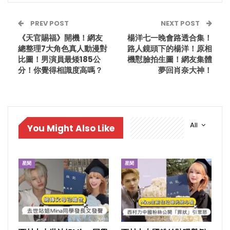
PREV POST
NEXT POST
《天官賜福》開機！網友
楊洋七一晚會路透合集！
總整理7大角色真人動漫對
路人鏡頭下的楊洋！原相
比圖！男演員最矮185公
機懟臉拍生圖！網友集體
分！你覺得相識度高嗎？
夢回肖奈大神！
All
You Might Also Like
星聞
星聞