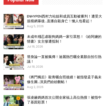
ENHYPEN西村力站姐和成員互動被審判！遭受大
規模網暴後…直播自殺身亡！懶人包看起！
Aug 5, 2026
未成年殘忍虐殺狗媽媽一家引眾怒！《給阿嬤的
情書》女主慘遭抵制！
Jul 16, 2026
替身論一直被瘋傳！迪麗熱巴曬全素顏自拍引熱
議！
Jul 18, 2026
《將門獨后》殺青曬合照後續！被指發孟子義未
修生圖…演員們紛紛刪帖！
Aug 2, 2026
張凌赫媽媽首次公開全家福上高位熱搜！被指中
了基因彩票！