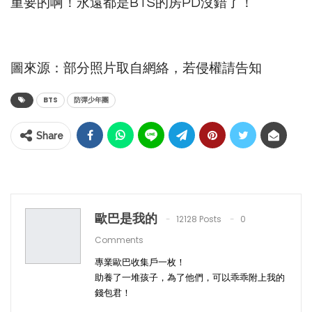
重要的啊！永遠都是BTS的房PD沒錯了！
圖來源：部分照片取自網絡，若侵權請告知
BTS
防彈少年團
Share
歐巴是我的
12128 Posts
0
Comments
專業歐巴收集戶一枚！
助養了一堆孩子，為了他們，可以乖乖附上我的
錢包君！