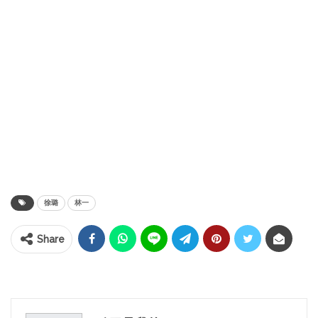
徐璐
林一
Share