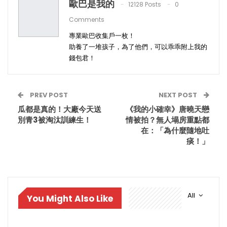
歐巴是我的
12128 Posts
0
Comments
專業歐巴收集戶一枚！
助養了一堆孩子，為了他們，可以乖乖附上我的
錢包君！
PREV POST
NEXT POST
瓜都是真的！大廠今天送
《我的小確幸》唐曉天戀
別青3被淘汰訓練生！
情被拍？無人塌房重點都
在：「為什麼隨地吐
痰！」
All
You Might Also Like