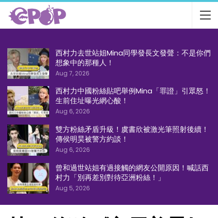
西村力去世站姐Mina同學發長文發聲：不是你們
想象中的那種人！
Aug 7, 2026
西村力中國粉絲貼吧舉例Mina「罪證」引眾怒！
生前住址曝光網心酸！
Aug 6, 2026
雙方粉絲矛盾升級！虞書欣被激光筆照射後續！
傳侯明昊被警方約談！
Aug 6, 2026
曾和過世站姐有過接觸的網友公開原因！喊話西
村力「別再差別對待亞洲粉絲！」
Aug 5, 2026