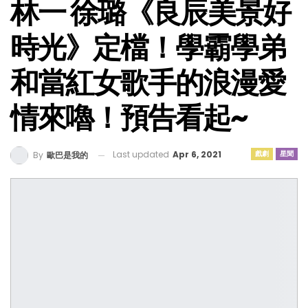
林一 徐璐《良辰美景好
時光》定檔！學霸學弟
和當紅女歌手的浪漫愛
情來嚕！預告看起~
Last updated
Apr 6, 2021
戲劇
星聞
By
歐巴是我的