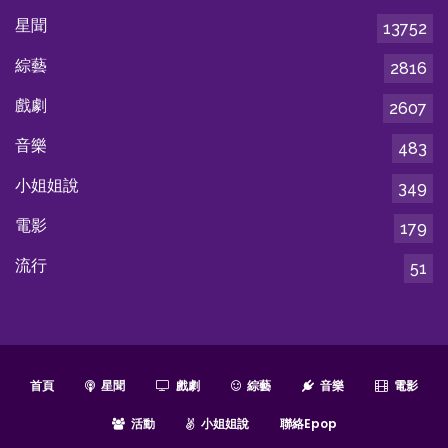
星聞
13752
綜藝
2816
戲劇
2607
音樂
483
小姐姐說
349
電影
179
流行
51
首頁
星聞
戲劇
綜藝
音樂
電影
活動
小姐姐說
聯絡epop