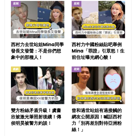
星聞
星聞
西村力去世站姐Mina同學
西村力中國粉絲貼吧舉例
發長文發聲：不是你們想
Mina「罪證」引眾怒！生
象中的那種人！
前住址曝光網心酸！
戲劇
星聞
雙方粉絲矛盾升級！虞書
曾和過世站姐有過接觸的
欣被激光筆照射後續！傳
網友公開原因！喊話西村
侯明昊被警方約談！
力「別再差別對待亞洲粉
絲！」