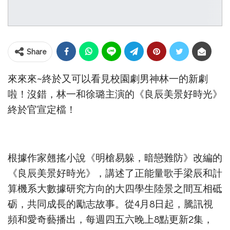
Share
來來來~終於又可以看見校園劇男神林一的新劇
啦！沒錯，林一和徐璐主演的《良辰美景好時光》
終於官宣定檔！
根據作家翹搖小說《明槍易躲，暗戀難防》改編的
《良辰美景好時光》，講述了正能量歌手梁辰和計
算機系大數據研究方向的大四學生陸景之間互相砥
砺，共同成長的勵志故事。從4月8日起，騰訊視
頻和愛奇藝播出，每週四五六晚上8點更新2集，