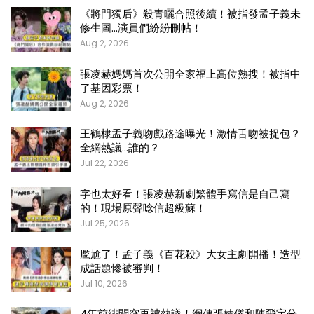
《將門獨后》殺青曬合照後續！被指發孟子義未
修生圖…演員們紛紛刪帖！
Aug 2, 2026
張凌赫媽媽首次公開全家福上高位熱搜！被指中
了基因彩票！
Aug 2, 2026
王鶴棣孟子義吻戲路途曝光！激情舌吻被捉包？
全網熱議…誰的？
Jul 22, 2026
字也太好看！張凌赫新劇繁體手寫信是自己寫
的！現場原聲唸信超級蘇！
Jul 25, 2026
尷尬了！孟子義《百花殺》大女主劇開播！造型
成話題慘被審判！
Jul 10, 2026
4年前緋聞突再被熱議！網傳張婧儀和陳飛宇分