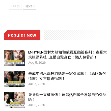
PREV
NEXT
Popular Now
ENHYPEN西村力站姐和成員互動被審判！遭受大
規模網暴後…直播自殺身亡！懶人包看起！
Aug 5, 2026
未成年殘忍虐殺狗媽媽一家引眾怒！《給阿嬤的
情書》女主慘遭抵制！
Jul 16, 2026
替身論一直被瘋傳！迪麗熱巴曬全素顏自拍引熱
議！
Jul 18, 2026