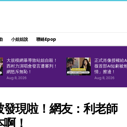
動
小姐姐說
聯絡epop
大規模網暴導致站姐自殺！
正式肖像授權給A
西村力演唱會發言遭審判！
薇首部Ai短劇被
網怒斥無恥！
情」擦邊！
Aug 8, 2026
Aug 8, 2026
被發現啦！網友：利老師
本啊！