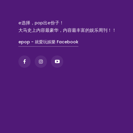
e选择，pop出e份子！
大马史上内容最豪华，内容最丰富的娱乐周刊！！
epop - 就愛玩娛樂 Facebook