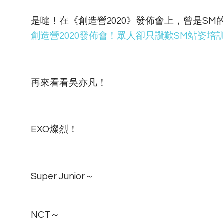
是噠！在《創造營2020》發佈會上，曾是S
創造營2020發佈會！眾人卻只讚歎SM站姿培
再來看看吳亦凡！
EXO燦烈！
Super Junior～
NCT～