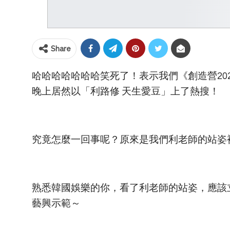
Share
哈哈哈哈哈哈哈笑死了！表示我們《創造營20
晚上居然以「利路修 天生愛豆」上了熱搜！
究竟怎麼一回事呢？原來是我們利老師的站姿
熟悉韓國娛樂的你，看了利老師的站姿，應該
藝興示範～