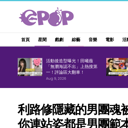
首頁
星聞
戲劇
綜藝
音樂
電影
活
活動後造型曝光！田曦薇
「無瀏海認不出」上熱搜第
一！評論區大翻車！
Aug 9, 2026
利路修隱藏的男團魂
你連站姿都是男團範