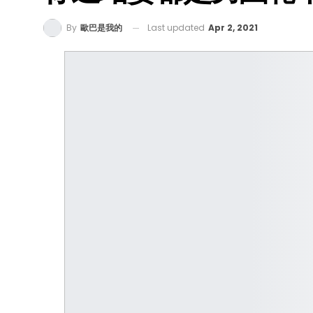
Last updated
Apr 2, 2021
By
歐巴是我的