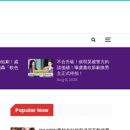
i短劇！戚
不合升級！侯明昊被警方約
炮轟「軟色
談後續！曝虞書欣新劇換男
主正式停拍！
Aug 8, 2026
Popular Now