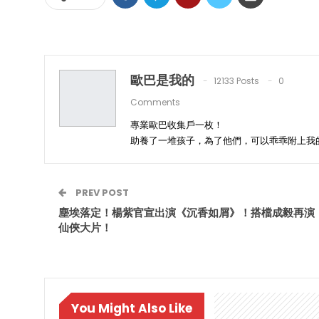
歐巴是我的
12133 Posts
0
Comments
專業歐巴收集戶一枚！
助養了一堆孩子，為了他們，可以乖乖附上我
PREV POST
塵埃落定！楊紫官宣出演《沉香如屑》！搭檔成毅再演
仙俠大片！
You Might Also Like