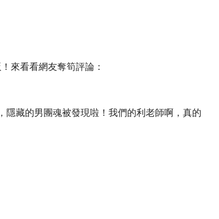
版！來看看網友奪筍評論：
，隱藏的男團魂被發現啦！我們的利老師啊，真的