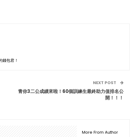
的錢包君！
NEXT POST
青你3二公成績來啦！60個訓練生最終助力值排名公
開！！！
More From Author