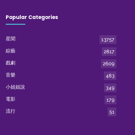
Popular Categories
星聞
13757
綜藝
2817
戲劇
2609
音樂
483
小姐姐說
349
電影
179
流行
51