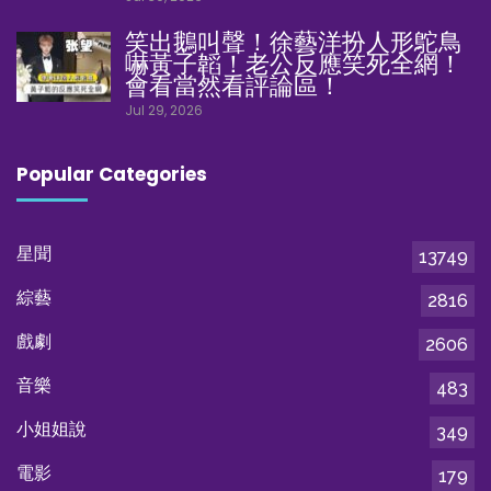
笑出鵝叫聲！徐藝洋扮人形鴕鳥
嚇黃子韜！老公反應笑死全網！
會看當然看評論區！
Jul 29, 2026
Popular Categories
星聞
13749
綜藝
2816
戲劇
2606
音樂
483
小姐姐說
349
電影
179