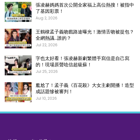
張凌赫媽媽首次公開全家福上高位熱搜！被指中
了基因彩票！
Aug 2, 2026
王鶴棣孟子義吻戲路途曝光！激情舌吻被捉包？
全網熱議…誰的？
Jul 22, 2026
字也太好看！張凌赫新劇繁體手寫信是自己寫
的！現場原聲唸信超級蘇！
Jul 25, 2026
尷尬了！孟子義《百花殺》大女主劇開播！造型
成話題慘被審判！
Jul 10, 2026