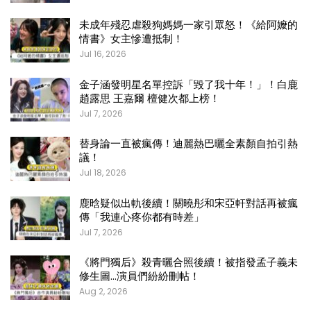
未成年殘忍虐殺狗媽媽一家引眾怒！《給阿嬤的
情書》女主慘遭抵制！
Jul 16, 2026
金子涵發明星名單控訴「毀了我十年！」！白鹿
趙露思 王嘉爾 檀健次都上榜！
Jul 7, 2026
替身論一直被瘋傳！迪麗熱巴曬全素顏自拍引熱
議！
Jul 18, 2026
鹿晗疑似出軌後續！關曉彤和宋亞軒對話再被瘋
傳「我連心疼你都有時差」
Jul 7, 2026
《將門獨后》殺青曬合照後續！被指發孟子義未
修生圖…演員們紛紛刪帖！
Aug 2, 2026