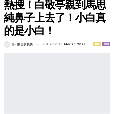
熱搜！白敬亭親到馬思
純鼻子上去了！小白真
的是小白！
Last updated
Mar 23, 2021
戲劇
星聞
By
歐巴是我的