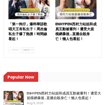
「第一狗仔」爆料華語歌
ENHYPEN西村力站姐和成
唱天王有私生子！周杰倫
員互動被審判！遭受大規
私生子爆了熱搜！時間線
模網暴後…直播自殺身
看起！
亡！懶人包看起！
PREV
NEXT
Popular Now
ENHYPEN西村力站姐和成員互動被審判！遭受大
規模網暴後…直播自殺身亡！懶人包看起！
Aug 5, 2026