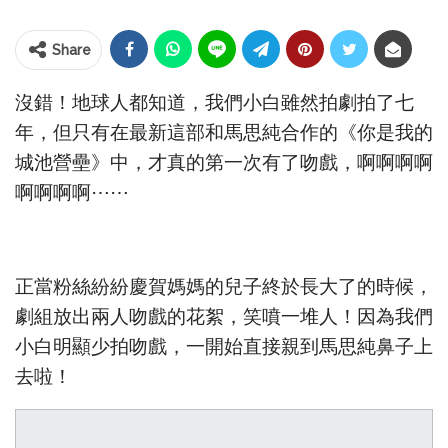
Share
沒錯！地球人都知道，我們小白雖然拍劇拍了七
年，但只有在最新這部和馬思純合作的《你是我的
城池營壘》中，才真的第一次有了吻戲，啊啊啊啊
啊啊啊啊⋯⋯
正當粉絲紛紛慶賀媽媽的兒子終於長大了的時候，
劇組放出兩人吻戲的花絮，笑噴一堆人！因為我們
小白明顯少拍吻戲，一開始直接親到馬思純鼻子上
去啦！