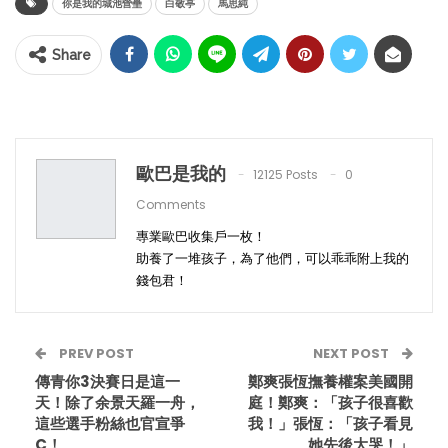
你是我的城池營壘
白敬亭
馬思純
Share
歐巴是我的
12125 Posts
0
Comments
專業歐巴收集戶一枚！
助養了一堆孩子，為了他們，可以乖乖附上我的
錢包君！
PREV POST
NEXT POST
傳青你3決賽日是這一
鄭爽張恆撫養權案美國開
天！除了余景天羅一舟，
庭！鄭爽：「孩子很喜歡
這些選手粉絲也官宣爭
我！」張恆：「孩子看見
C！
她先後大哭！」