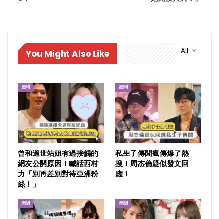
All
You Might Also Like
星聞
星聞
曾和過世站姐有過接觸的
私生子傳聞瘋傳爆了熱
網友公開原因！喊話西村
搜！周杰倫疑似發文回
力「別再差別對待亞洲粉
應！
絲！」
星聞
星聞