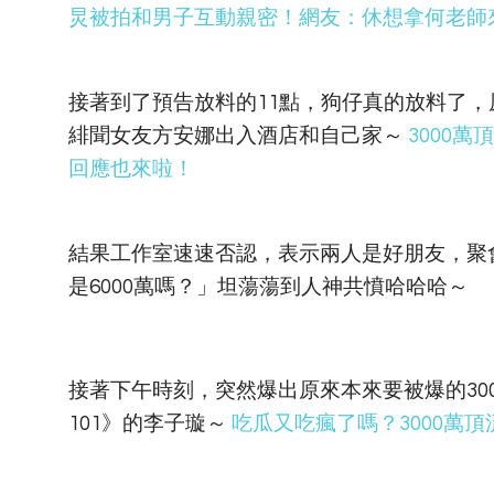
炅被拍和男子互動親密！網友：休想拿何老師來
接著到了預告放料的11點，狗仔真的放料了，
緋聞女友方安娜出入酒店和自己家～
3000
回應也來啦！
結果工作室速速否認，表示兩人是好朋友，聚
是6000萬嗎？」坦蕩蕩到人神共憤哈哈哈～
接著下午時刻，突然爆出原來本來要被爆的30
101》的李子璇～
吃瓜又吃瘋了嗎？3000萬