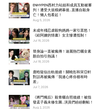
ENHYPEN西村力站姐和成員互動被審
判！遭受大規模網暴後…直播自殺身
亡！懶人包看起！
Aug 5, 2026
未成年殘忍虐殺狗媽媽一家引眾怒！
《給阿嬤的情書》女主慘遭抵制！
Jul 16, 2026
替身論一直被瘋傳！迪麗熱巴曬全素
顏自拍引熱議！
Jul 18, 2026
鹿晗疑似出軌後續！關曉彤和宋亞軒
對話再被瘋傳「我連心疼你都有時
差」
Jul 7, 2026
《將門獨后》殺青曬合照後續！被指
發孟子義未修生圖…演員們紛紛刪帖！
Aug 2, 2026