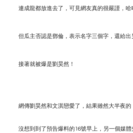
連成龍都放進去了，可見網友真的很嚴謹，哈
但瓜主否認是鄧倫，表示名字三個字，還給出
接著就被爆是劉昊然！
網傳劉昊然和文淇戀愛了，結果雖然大半夜的
沒想到到了預告爆料的16號早上，另一個媒體