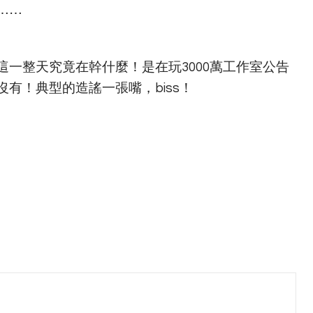
⋯⋯
一整天究竟在幹什麼！是在玩3000萬工作室公告
有！典型的造謠一張嘴，biss！