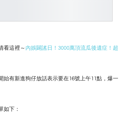
詳情看這裡～
內娛闢謠日！3000萬頂流瓜後遺症！超
始有新進狗仔放話表示要在16號上午11點，爆一
單如下：