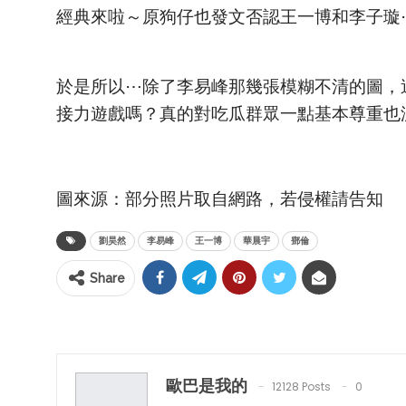
經典來啦～原狗仔也發文否認王一博和李子璇
於是所以⋯除了李易峰那幾張模糊不清的圖，這
接力遊戲嗎？真的對吃瓜群眾一點基本尊重也沒
圖來源：部分照片取自網路，若侵權請告知
劉昊然
李易峰
王一博
華晨宇
鄧倫
Share
歐巴是我的
12128 Posts
0