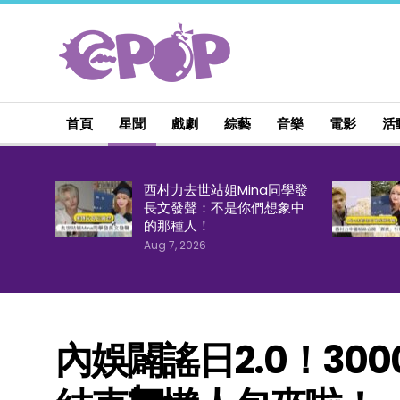
首頁
星聞
戲劇
綜藝
音樂
電影
活
西村力去世站姐Mina同學發
長文發聲：不是你們想象中
的那種人！
Aug 7, 2026
內娛闢謠日2.0！30