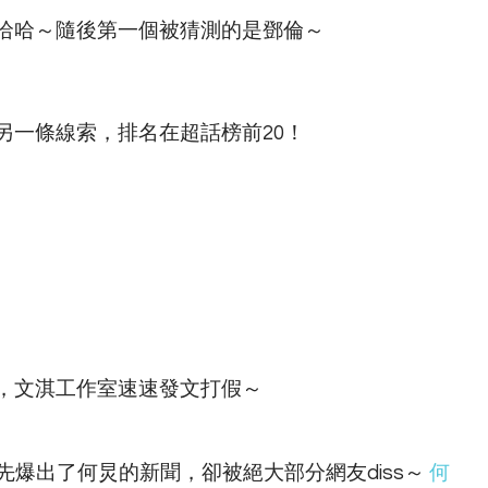
哈哈～隨後第一個被猜測的是鄧倫～
另一條線索，排名在超話榜前20！
，文淇工作室速速發文打假～
先爆出了何炅的新聞，卻被絕大部分網友diss～
何