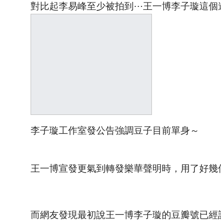
對比起李易峰至少被拍到⋯王一博李子璇這個
李子璇工作室發公告強調豆子目前單身～
王一博宣發更氣到轉發樂華聲明時，用了好幾個
而網友發現最初說王一博李子璇的豆瓣號已經