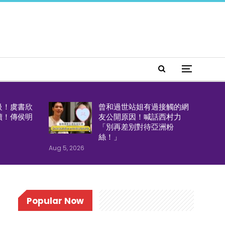
級！虞書欣
曾和過世站姐有過接觸的網
續！傳侯明
友公開原因！喊話西村力
「別再差別對待亞洲粉
絲！」
Aug 5, 2026
Popular Now