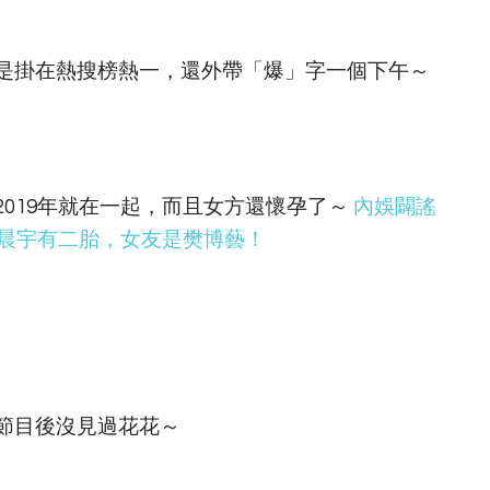
是掛在熱搜榜熱一，還外帶「爆」字一個下午～
019年就在一起，而且女方還懷孕了～
內娛闢謠
華晨宇有二胎，女友是樊博藝！
節目後沒見過花花～