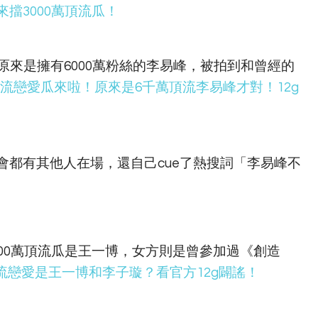
擋3000萬頂流瓜！
原來是擁有6000萬粉絲的李易峰，被拍到和曾經的
萬頂流戀愛瓜來啦！原來是6千萬頂流李易峰才對！12g
會都有其他人在場，還自己cue了熱搜詞「李易峰不
00萬頂流瓜是王一博，女方則是曾參加過《創造
頂流戀愛是王一博和李子璇？看官方12g闢謠！