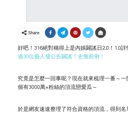
Share
好吧！316絕對稱得上是內娛闢謠日2.0！1.0
過30位藝人發公告闢謠！史無前例！
究竟是怎麼一回事呢？現在就來梳理一番～一開
個有3000萬+粉絲的頂流戀愛瓜～
於是網友速速整理了符合資格的頂流，得到名