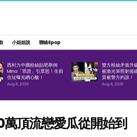
動
小姐姐說
聯絡epop
西村力中國粉絲貼吧舉例
雙方粉絲矛盾升
Mina「罪證」引眾怒！生前
被激光筆照射後
住址曝光網心酸！
昊被警方約談！
Aug 6, 2026
Aug 6, 2026
00萬頂流戀愛瓜從開始到