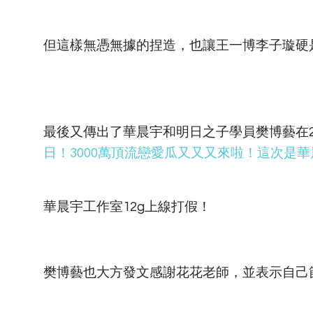
但這樣無憑無據的捏造，也讓王一博李子璇硬
最後又傳出了華晨宇和明日之子學員樊博藝在2
日！3000萬頂流戀愛瓜又又又來啦！這次是
華晨宇工作室12g上線打假！
樊博藝也大方發文感謝花花老師，並表示自己