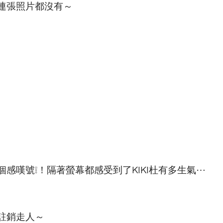
連張照片都沒有～
感嘆號❕！隔著螢幕都感受到了KIKI杜有多生氣⋯
註銷走人～