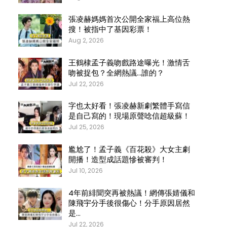
張凌赫媽媽首次公開全家福上高位熱
搜！被指中了基因彩票！
Aug 2, 2026
王鶴棣孟子義吻戲路途曝光！激情舌
吻被捉包？全網熱議…誰的？
Jul 22, 2026
字也太好看！張凌赫新劇繁體手寫信
是自己寫的！現場原聲唸信超級蘇！
Jul 25, 2026
尷尬了！孟子義《百花殺》大女主劇
開播！造型成話題慘被審判！
Jul 10, 2026
4年前緋聞突再被熱議！網傳張婧儀和
陳飛宇分手後很傷心！分手原因居然
是…
Jul 22, 2026