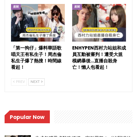
星聞
星聞
「第一狗仔」爆料華語歌
ENHYPEN西村力站姐和成
唱天王有私生子！周杰倫
員互動被審判！遭受大規
私生子爆了熱搜！時間線
模網暴後…直播自殺身
看起！
亡！懶人包看起！
PREV
NEXT
Popular Now