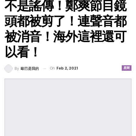
不是謠傳！鄭爽節目鏡
頭都被剪了！連聲音都
被消音！海外這裡還可
以看！
On
Feb 2, 2021
星聞
By
歐巴是我的