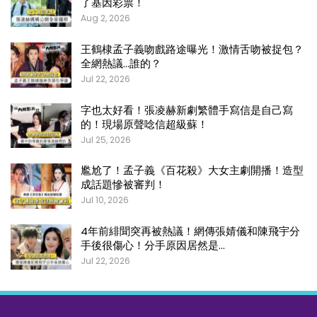
了基因彩票！
Aug 2, 2026
王鶴棣孟子義吻戲路途曝光！激情舌吻被捉包？
全網熱議…誰的？
Jul 22, 2026
字也太好看！張凌赫新劇繁體手寫信是自己寫
的！現場原聲唸信超級蘇！
Jul 25, 2026
尷尬了！孟子義《百花殺》大女主劇開播！造型
成話題慘被審判！
Jul 10, 2026
4年前緋聞突再被熱議！網傳張婧儀和陳飛宇分
手後很傷心！分手原因居然是…
Jul 22, 2026