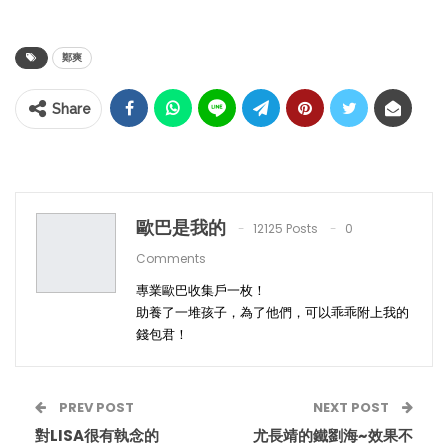
鄭爽
Share
歐巴是我的
12125 Posts
0
Comments
專業歐巴收集戶一枚！
助養了一堆孩子，為了他們，可以乖乖附上我的
錢包君！
PREV POST
NEXT POST
對LISA很有執念的
尤長靖的鐵劉海~效果不