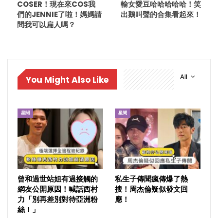
COSER！現在來COS我
輸女愛豆哈哈哈哈哈！笑
們的JENNIE了啦！媽媽請
出鵝叫聲的合集看起來！
問我可以扁人嗎？
All
You Might Also Like
星聞
星聞
曾和過世站姐有過接觸的
私生子傳聞瘋傳爆了熱
網友公開原因！喊話西村
搜！周杰倫疑似發文回
力「別再差別對待亞洲粉
應！
絲！」