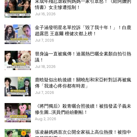
未成年殘忍虐殺狗媽媽一家引眾怒！《給阿嬤的
情書》女主慘遭抵制！
Jul 16, 2026
金子涵發明星名單控訴「毀了我十年！」！白鹿
趙露思 王嘉爾 檀健次都上榜！
Jul 7, 2026
替身論一直被瘋傳！迪麗熱巴曬全素顏自拍引熱
議！
Jul 18, 2026
鹿晗疑似出軌後續！關曉彤和宋亞軒對話再被瘋
傳「我連心疼你都有時差」
Jul 7, 2026
《將門獨后》殺青曬合照後續！被指發孟子義未
修生圖…演員們紛紛刪帖！
Aug 2, 2026
張凌赫媽媽首次公開全家福上高位熱搜！被指中