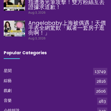
指遭激光筆攻擊！雙方粉絲互丟
證據求道歉！
Aug 3, 2026
Angelababy上海被偶遇！天價
手表全網驚歎「戴著一套房子逛
街啊！」
Aug 3, 2026
Popular Categories
星聞
13749
綜藝
2816
戲劇
2606
音樂
483
小姐姐說