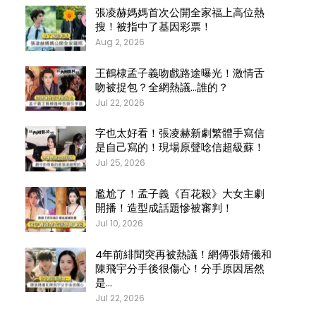
張凌赫媽媽首次公開全家福上高位熱
搜！被指中了基因彩票！
Aug 2, 2026
王鶴棣孟子義吻戲路途曝光！激情舌
吻被捉包？全網熱議…誰的？
Jul 22, 2026
字也太好看！張凌赫新劇繁體手寫信
是自己寫的！現場原聲唸信超級蘇！
Jul 25, 2026
尷尬了！孟子義《百花殺》大女主劇
開播！造型成話題慘被審判！
Jul 10, 2026
4年前緋聞突再被熱議！網傳張婧儀和
陳飛宇分手後很傷心！分手原因居然
是…
Jul 22, 2026