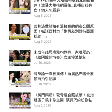
ENHYPEN西村力站姐和成員互動被審
判！遭受大規模網暴後…直播自殺身
亡！懶人包看起！
Aug 5, 2026
曾和過世站姐有過接觸的網友公開原
因！喊話西村力「別再差別對待亞洲
粉絲！」
Aug 5, 2026
未成年殘忍虐殺狗媽媽一家引眾怒！
《給阿嬤的情書》女主慘遭抵制！
Jul 16, 2026
替身論一直被瘋傳！迪麗熱巴曬全素
顏自拍引熱議！
Jul 18, 2026
《將門獨后》殺青曬合照後續！被指
發孟子義未修生圖…演員們紛紛刪帖！
Aug 2, 2026