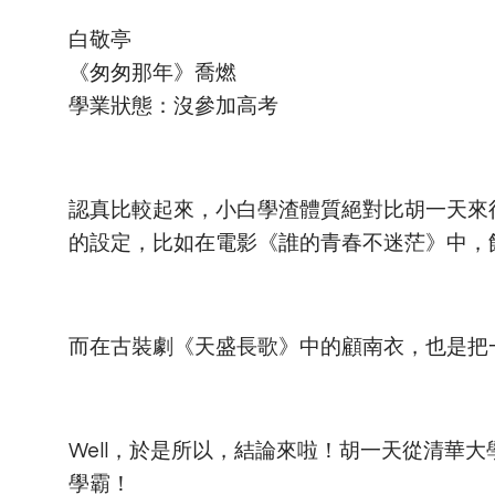
白敬亭
《匆匆那年》喬燃
學業狀態：沒參加高考
認真比較起來，小白學渣體質絕對比胡一天來
的設定，比如在電影《誰的青春不迷茫》中，
而在古裝劇《天盛長歌》中的顧南衣，也是把一
Well，於是所以，結論來啦！胡一天從清華
學霸！