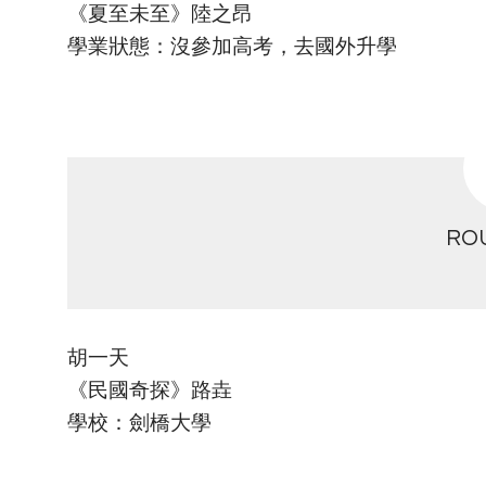
《夏至未至》陸之昂
學業狀態：沒參加高考，去國外升學
RO
胡一天
《民國奇探》路垚
學校：劍橋大學