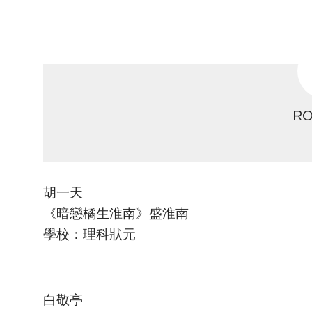
RO
胡一天
《暗戀橘生淮南》盛淮南
學校：理科狀元
白敬亭