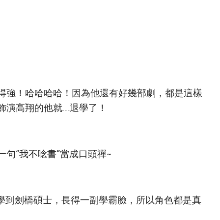
得強！哈哈哈哈！因為他還有好幾部劇，都是這樣
飾演高翔的他就…退學了！
句“我不唸書”當成口頭禪~
大學到劍橋碩士，長得一副學霸臉，所以角色都是真