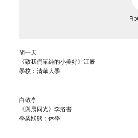
Ro
胡一天
《致我們單純的小美好》江辰
學校：清華大學
白敬亭
《與晨同光》李洛書
學業狀態：休學