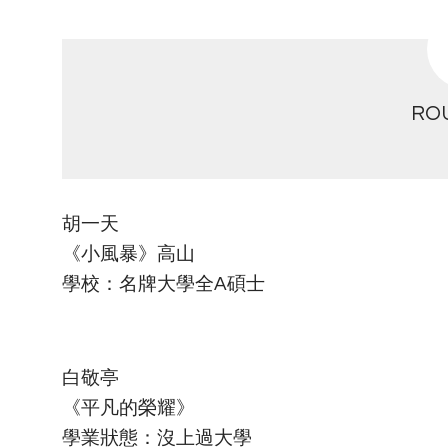
RO
胡一天
《小風暴》高山
學校：名牌大學全A碩士
白敬亭
《平凡的榮耀》
學業狀態：沒上過大學