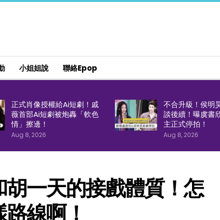
動
小姐姐說
聯絡epop
正式肖像授權給Ai短劇！戚
不合升級！侯明
薇首部Ai短劇被炮轟「軟色
談後續！曝虞書
情」擦邊！
主正式停拍！
Aug 8, 2026
Aug 8, 2026
和胡一天的接戲體質！怎
樣路線啊！