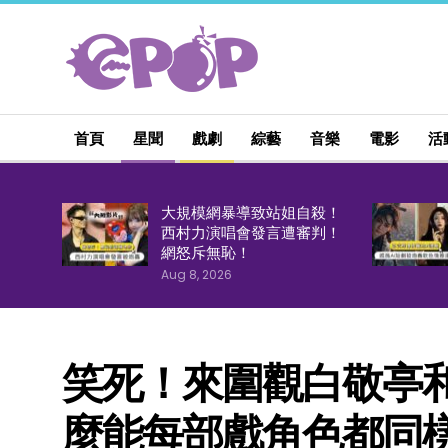
首頁
星聞
戲劇
綜藝
音樂
電影
活
大規模網暴導致站姐自殺！
西村力演唱會發言遭審判！
網怒斥無恥！
Aug 8, 2026
笑死！來圍觀白敬亭
麼能每部戲角色都同