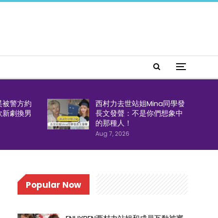
昊被警方約
西村力去世站姐Mina同學發
欣新劇換男
長文發聲：不是你們想象中
的那種人！
Aug 7, 2026
Popular Now