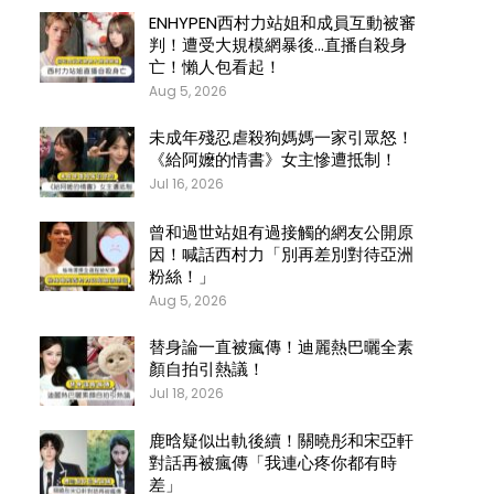
ENHYPEN西村力站姐和成員互動被審
判！遭受大規模網暴後…直播自殺身
亡！懶人包看起！
Aug 5, 2026
未成年殘忍虐殺狗媽媽一家引眾怒！
《給阿嬤的情書》女主慘遭抵制！
Jul 16, 2026
曾和過世站姐有過接觸的網友公開原
因！喊話西村力「別再差別對待亞洲
粉絲！」
Aug 5, 2026
替身論一直被瘋傳！迪麗熱巴曬全素
顏自拍引熱議！
Jul 18, 2026
鹿晗疑似出軌後續！關曉彤和宋亞軒
對話再被瘋傳「我連心疼你都有時
差」