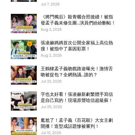
Jul 7, 2026
《將門獨后》殺青曬合照後續！被指
發孟子義未修生圖…演員們紛紛刪帖！
Aug 2, 2026
張凌赫媽媽首次公開全家福上高位熱
搜！被指中了基因彩票！
Aug 2, 2026
王鶴棣孟子義吻戲路途曝光！激情舌
吻被捉包？全網熱議…誰的？
Jul 22, 2026
字也太好看！張凌赫新劇繁體手寫信
是自己寫的！現場原聲唸信超級蘇！
Jul 25, 2026
尷尬了！孟子義《百花殺》大女主劇
開播！造型成話題慘被審判！
Jul 10, 2026