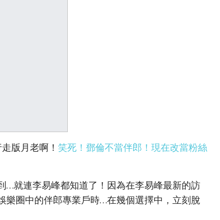
行走版月老啊！
笑死！鄧倫不當伴郎！現在改當粉絲
到…就連李易峰都知道了！因為在李易峰最新的訪
娛樂圈中的伴郎專業戶時…在幾個選擇中，立刻脫