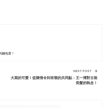
的錢包君！
NEXT POST
大寫的可愛！從陳情令到有翡的共同點：王一博對古裝
長髮的執念！