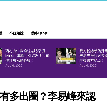
動
小姐姐說
聯絡epop
西村力中國粉絲貼吧舉例
雙方粉絲矛盾升
Mina「罪證」引眾怒！生前
被激光筆照射後
住址曝光網心酸！
昊被警方約談！
Aug 6, 2026
Aug 6, 2026
竟有多出圈？李易峰來認