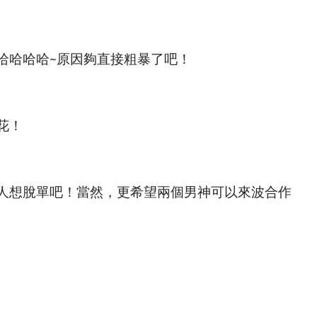
哈哈哈哈~原因夠直接粗暴了吧！
花！
人想脫單吧！當然，更希望兩個男神可以來波合作