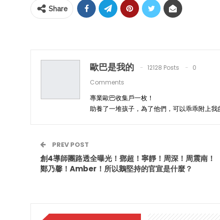
Share
歐巴是我的
12128 Posts
0
Comments
專業歐巴收集戶一枚！
助養了一堆孩子，為了他們，可以乖乖附上我
PREV POST
創4導師團路透全曝光！鄧超！寧靜！周深！周震南！
鄭乃馨！Amber！所以鵝堅持的官宣是什麼？