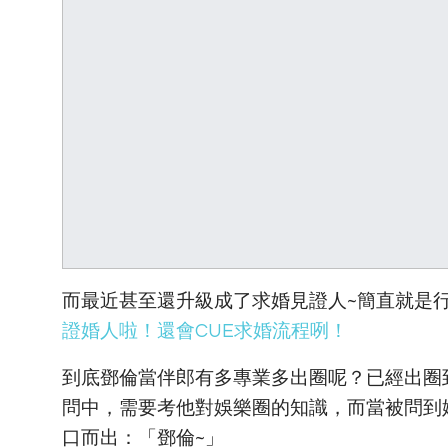
而最近甚至還升級成了求婚見證人~簡直就是
證婚人啦！還會CUE求婚流程咧！
到底鄧倫當伴郎有多專業多出圈呢？已經出圈
問中，需要考他對娛樂圈的知識，而當被問到
口而出：「鄧倫~」