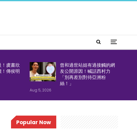
級！虞書欣
曾和過世站姐有過接觸的網
續！傳侯明
友公開原因！喊話西村力
「別再差別對待亞洲粉
絲！」
Aug 5, 2026
Popular Now