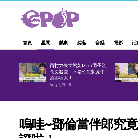
首頁
星聞
戲劇
綜藝
音樂
電影
活
西村力去世站姐Mina同學發
長文發聲：不是你們想象中
的那種人！
Aug 7, 2026
嗚哇~鄧倫當伴郎究