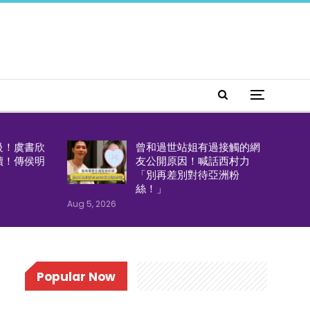
級！虞書欣
曾和過世站姐有過接觸的網
續！傳侯明
友公開原因！喊話西村力
「別再差別對待亞洲粉
絲！」
Aug 5, 2026
Popular Now