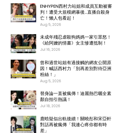
ENHYPEN西村力站姐和成員互動被審
判！遭受大規模網暴後…直播自殺身
亡！懶人包看起！
Aug 5, 2026
未成年殘忍虐殺狗媽媽一家引眾怒！
《給阿嬤的情書》女主慘遭抵制！
Jul 16, 2026
曾和過世站姐有過接觸的網友公開原
因！喊話西村力「別再差別對待亞洲
粉絲！」
Aug 5, 2026
替身論一直被瘋傳！迪麗熱巴曬全素
顏自拍引熱議！
Jul 18, 2026
鹿晗疑似出軌後續！關曉彤和宋亞軒
對話再被瘋傳「我連心疼你都有時
差」