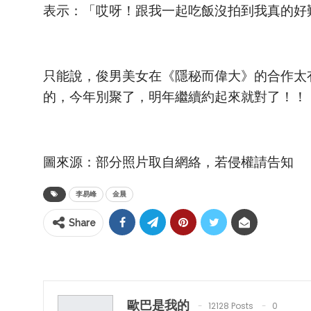
表示：「哎呀！跟我一起吃飯沒拍到我真的好
只能說，俊男美女在《隱秘而偉大》的合作太
的，今年別聚了，明年繼續約起來就對了！！
圖來源：部分照片取自網絡，若侵權請告知
李易峰
金晨
Share
歐巴是我的
12128 Posts
0