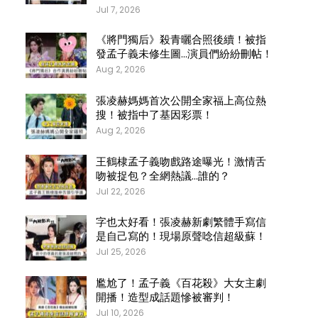
Jul 7, 2026
《將門獨后》殺青曬合照後續！被指
發孟子義未修生圖…演員們紛紛刪帖！
Aug 2, 2026
張凌赫媽媽首次公開全家福上高位熱
搜！被指中了基因彩票！
Aug 2, 2026
王鶴棣孟子義吻戲路途曝光！激情舌
吻被捉包？全網熱議…誰的？
Jul 22, 2026
字也太好看！張凌赫新劇繁體手寫信
是自己寫的！現場原聲唸信超級蘇！
Jul 25, 2026
尷尬了！孟子義《百花殺》大女主劇
開播！造型成話題慘被審判！
Jul 10, 2026