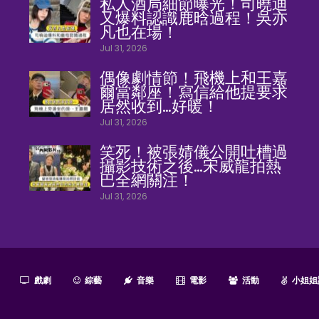
私人酒局細節曝光！司曉迪
又爆料認識鹿晗過程！吳亦
凡也在場！
Jul 31, 2026
偶像劇情節！飛機上和王嘉
爾當鄰座！寫信給他提要求
居然收到…好暖！
Jul 31, 2026
笑死！被張婧儀公開吐槽過
攝影技術之後…宋威龍拍熱
巴全網關注！
Jul 31, 2026
戲劇
綜藝
音樂
電影
活動
小姐姐