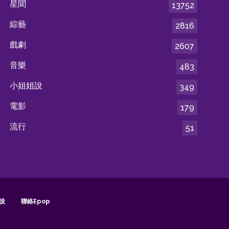
星聞
13752
綜藝
2816
戲劇
2607
音樂
483
小姐姐說
349
電影
179
流行
51
說
聯絡epop