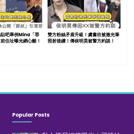
貼吧舉例Mina「罪
雙方粉絲矛盾升級！虞書欣被激光筆
生前住址曝光網心酸！
照射後續！傳侯明昊被警方約談！
Popular Posts