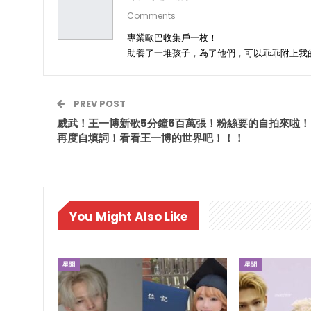
Comments
專業歐巴收集戶一枚！
助養了一堆孩子，為了他們，可以乖乖附上我
PREV POST
威武！王一博新歌5分鐘6百萬張！粉絲要的自拍來啦！
再度自填詞！看看王一博的世界吧！！！
You Might Also Like
星聞
星聞