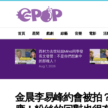
首頁
星聞
戲劇
綜藝
音樂
電影
活
西村力去世站姐Mina同學發
長文發聲：不是你們想象中
的那種人！
Aug 7, 2026
金晨李易峰約會被拍