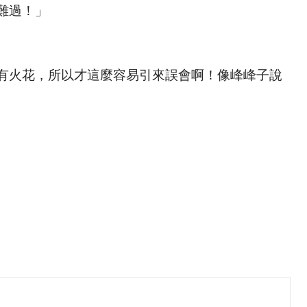
難過！」
有火花，所以才這麼容易引來誤會啊！像峰峰子說