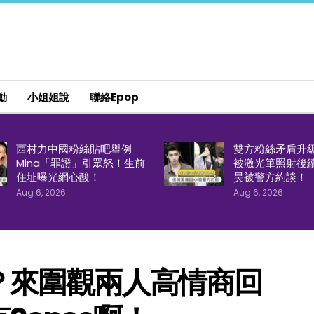
動
小姐姐說
聯絡epop
西村力中國粉絲貼吧舉例
雙方粉絲矛盾升
Mina「罪證」引眾怒！生前
被激光筆照射後
住址曝光網心酸！
昊被警方約談！
Aug 6, 2026
Aug 6, 2026
？來圍觀兩人高情商回