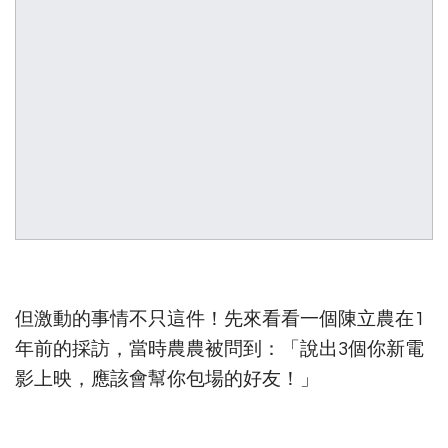
但激動的事情不只這件！先來看看一個陳立農在1
年前的採訪，當時農農被問到：「說出3個你新電
影上映，應該會幫你包場的好友！」