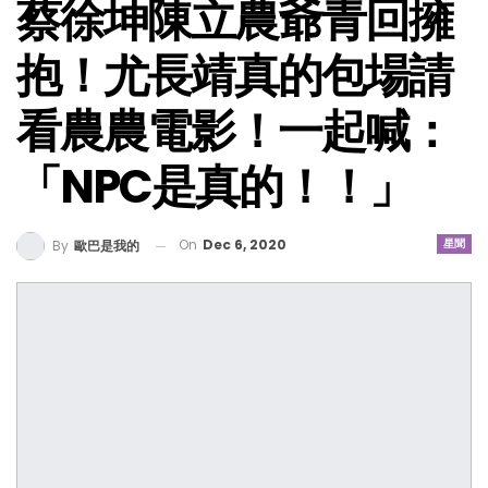
蔡徐坤陳立農爺青回擁
抱！尤長靖真的包場請
看農農電影！一起喊：
「NPC是真的！！」
On
Dec 6, 2020
星聞
By
歐巴是我的