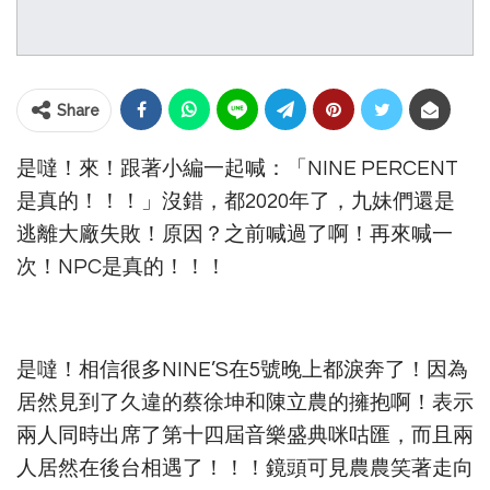
Share
是噠！來！跟著小編一起喊：「NINE PERCENT
是真的！！！」沒錯，都2020年了，九妹們還是
逃離大廠失敗！原因？之前喊過了啊！再來喊一
次！NPC是真的！！！
是噠！相信很多NINE’S在5號晚上都淚奔了！因為
居然見到了久違的蔡徐坤和陳立農的擁抱啊！表示
兩人同時出席了第十四屆音樂盛典咪咕匯，而且兩
人居然在後台相遇了！！！鏡頭可見農農笑著走向