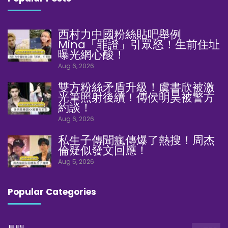
西村力中國粉絲貼吧舉例
Mina「罪證」引眾怒！生前住址
曝光網心酸！
Aug 6, 2026
雙方粉絲矛盾升級！虞書欣被激
光筆照射後續！傳侯明昊被警方
約談！
Aug 6, 2026
私生子傳聞瘋傳爆了熱搜！周杰
倫疑似發文回應！
Aug 5, 2026
Popular Categories