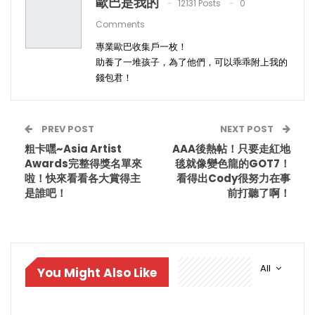
歐巴是我的
12131 Posts
0
Comments
專業歐巴收集戶一枚！
助養了一堆孩子，為了他們，可以乖乖附上我的
錢包君！
PREV POST
NEXT POST
粗卡嘿~Asia Artist
AAA後熱帖！只要走紅地
Awards完整得獎名單來
毯就像變色龍的GOT7！
啦！快來看看各大賞得主
看得出Cody很努力在事
是誰吧！
前打聽了啊！
All
You Might Also Like