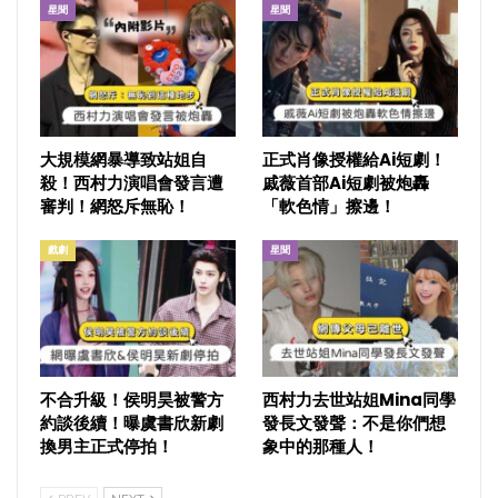
星聞
星聞
大規模網暴導致站姐自
正式肖像授權給Ai短劇！
殺！西村力演唱會發言遭
戚薇首部Ai短劇被炮轟
審判！網怒斥無恥！
「軟色情」擦邊！
戲劇
星聞
不合升級！侯明昊被警方
西村力去世站姐Mina同學
約談後續！曝虞書欣新劇
發長文發聲：不是你們想
換男主正式停拍！
象中的那種人！