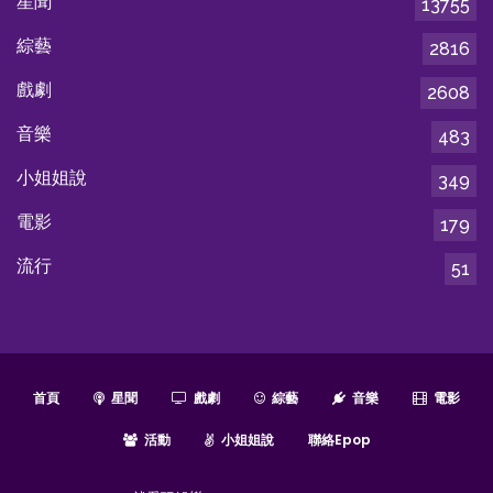
星聞
13755
綜藝
2816
戲劇
2608
音樂
483
小姐姐說
349
電影
179
流行
51
首頁
星聞
戲劇
綜藝
音樂
電影
活動
小姐姐說
聯絡epop