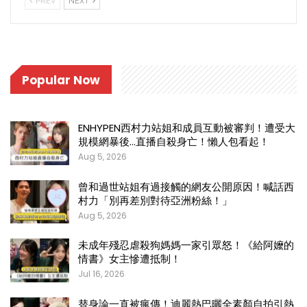
PREV
NEXT
Popular Now
ENHYPEN西村力站姐和成員互動被審判！遭受大
規模網暴後…直播自殺身亡！懶人包看起！
Aug 5, 2026
曾和過世站姐有過接觸的網友公開原因！喊話西
村力「別再差別對待亞洲粉絲！」
Aug 5, 2026
未成年殘忍虐殺狗媽媽一家引眾怒！《給阿嬤的
情書》女主慘遭抵制！
Jul 16, 2026
替身論一直被瘋傳！迪麗熱巴曬全素顏自拍引熱