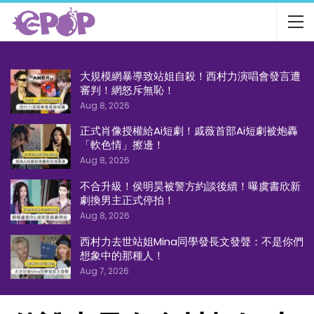
大規模網暴導致站姐自殺！西村力演唱會發言遭
審判！網怒斥無恥！
Aug 8, 2026
正式肖像授權給Ai短劇！戚薇首部Ai短劇被炮轟
「軟色情」擦邊！
Aug 8, 2026
不合升級！侯明昊被警方約談後續！曝虞書欣新
劇換男主正式停拍！
Aug 8, 2026
西村力去世站姐Mina同學發長文發聲：不是你們
想象中的那種人！
Aug 7, 2026