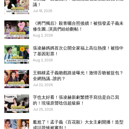
議！
Jul 18, 2026
《將門獨后》殺青曬合照後續！被指發孟子義未
修生圖…演員們紛紛刪帖！
Aug 2, 2026
張凌赫媽媽首次公開全家福上高位熱搜！被指中
了基因彩票！
Aug 2, 2026
王鶴棣孟子義吻戲路途曝光！激情舌吻被捉包？
全網熱議…誰的？
Jul 22, 2026
字也太好看！張凌赫新劇繁體手寫信是自己寫
的！現場原聲唸信超級蘇！
Jul 25, 2026
尷尬了！孟子義《百花殺》大女主劇開播！造型
成話題慘被審判！