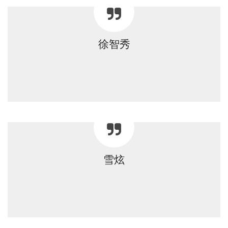
徐智秀
雪炫