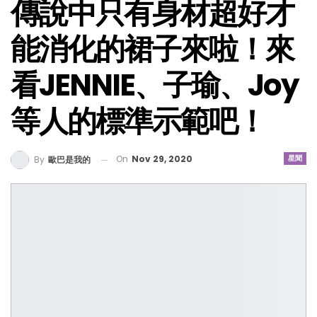
傳說中只有身材超好才
能消化的裙子來啦！來
看JENNIE、子瑜、Joy
等人的標準示範吧！
On
Nov 29, 2020
星聞
By
歐巴是我的