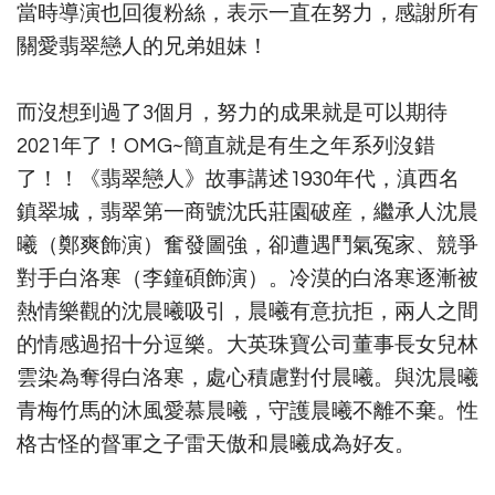
當時導演也回復粉絲，表示一直在努力，感謝所有
關愛翡翠戀人的兄弟姐妹！ ​
而沒想到過了3個月，努力的成果就是可以期待
2021年了！OMG~簡直就是有生之年系列沒錯
了！！《翡翠戀人》故事講述1930年代，滇西名
鎮翠城，翡翠第一商號沈氏莊園破産，繼承人沈晨
曦（鄭爽飾演）奮發圖強，卻遭遇鬥氣冤家、競爭
對手白洛寒（李鐘碩飾演）。冷漠的白洛寒逐漸被
熱情樂觀的沈晨曦吸引，晨曦有意抗拒，兩人之間
的情感過招十分逗樂。大英珠寶公司董事長女兒林
雲染為奪得白洛寒，處心積慮對付晨曦。與沈晨曦
青梅竹馬的沐風愛慕晨曦，守護晨曦不離不棄。性
格古怪的督軍之子雷天傲和晨曦成為好友。