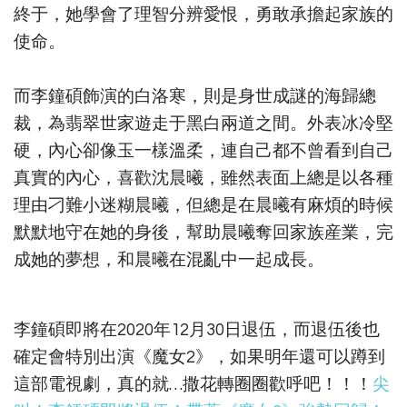
終于，她學會了理智分辨愛恨，勇敢承擔起家族的
使命。
而李鐘碩飾演的白洛寒，則是身世成謎的海歸總
裁，為翡翠世家遊走于黑白兩道之間。外表冰冷堅
硬，內心卻像玉一樣溫柔，連自己都不曾看到自己
真實的內心，喜歡沈晨曦，雖然表面上總是以各種
理由刁難小迷糊晨曦，但總是在晨曦有麻煩的時候
默默地守在她的身後，幫助晨曦奪回家族産業，完
成她的夢想，和晨曦在混亂中一起成長。
李鐘碩即將在2020年12月30日退伍，而退伍後也
確定會特別出演《魔女2》，如果明年還可以蹲到
這部電視劇，真的就…撒花轉圈圈歡呼吧！！！
尖