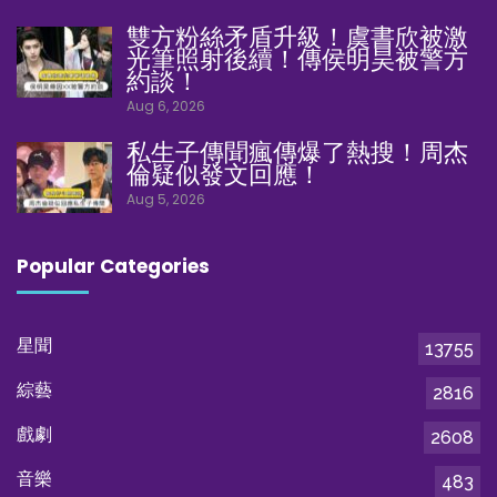
雙方粉絲矛盾升級！虞書欣被激
光筆照射後續！傳侯明昊被警方
約談！
Aug 6, 2026
私生子傳聞瘋傳爆了熱搜！周杰
倫疑似發文回應！
Aug 5, 2026
Popular Categories
星聞
13755
綜藝
2816
戲劇
2608
音樂
483