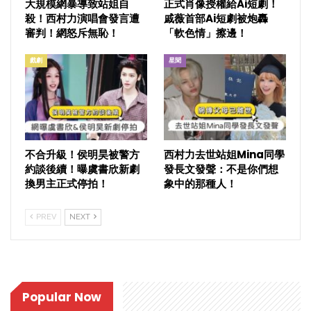
大規模網暴導致站姐自
正式肖像授權給Ai短劇！
殺！西村力演唱會發言遭
戚薇首部Ai短劇被炮轟
審判！網怒斥無恥！
「軟色情」擦邊！
戲劇
星聞
不合升級！侯明昊被警方
西村力去世站姐Mina同學
約談後續！曝虞書欣新劇
發長文發聲：不是你們想
換男主正式停拍！
象中的那種人！
PREV
NEXT
Popular Now