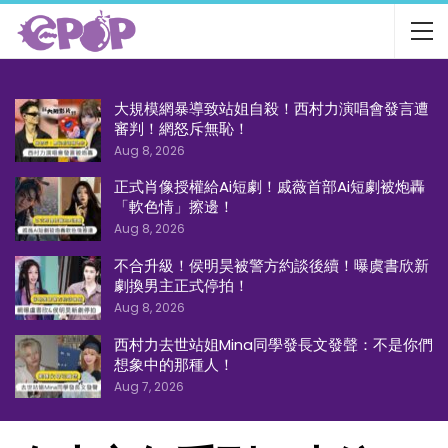
大規模網暴導致站姐自殺！西村力演唱會發言遭
審判！網怒斥無恥！
Aug 8, 2026
正式肖像授權給Ai短劇！戚薇首部Ai短劇被炮轟
「軟色情」擦邊！
Aug 8, 2026
不合升級！侯明昊被警方約談後續！曝虞書欣新
劇換男主正式停拍！
Aug 8, 2026
西村力去世站姐Mina同學發長文發聲：不是你們
想象中的那種人！
Aug 7, 2026