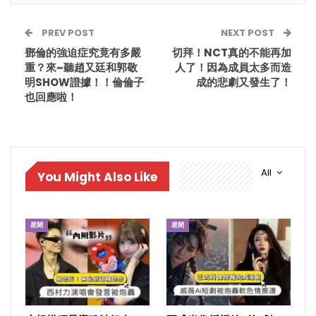
PREV POST
NEXT POST
鄧倫的強迫症究竟有多嚴
切拜！NCT真的不能再加
重？來~聽趙又廷和郭敬
人了！因為成員太多而造
明SHOW證據！！倫倫子
成的悲劇又發生了！
也回應啦！
All
You Might Also Like
星聞
星聞