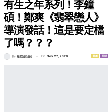
有生之年系列！李鐘
碩！鄭爽《翡翠戀人》
導演發話！這是要定檔
了嗎？？？
On
Nov 27, 2020
戲劇
星聞
By
歐巴是我的