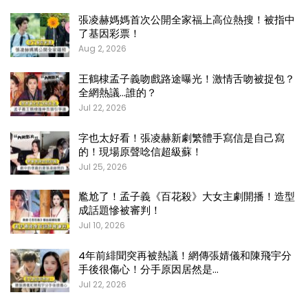
張凌赫媽媽首次公開全家福上高位熱搜！被指中
了基因彩票！
Aug 2, 2026
王鶴棣孟子義吻戲路途曝光！激情舌吻被捉包？
全網熱議…誰的？
Jul 22, 2026
字也太好看！張凌赫新劇繁體手寫信是自己寫
的！現場原聲唸信超級蘇！
Jul 25, 2026
尷尬了！孟子義《百花殺》大女主劇開播！造型
成話題慘被審判！
Jul 10, 2026
4年前緋聞突再被熱議！網傳張婧儀和陳飛宇分
手後很傷心！分手原因居然是…
Jul 22, 2026