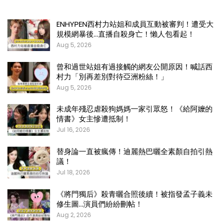
ENHYPEN西村力站姐和成員互動被審判！遭受大
規模網暴後…直播自殺身亡！懶人包看起！
Aug 5, 2026
曾和過世站姐有過接觸的網友公開原因！喊話西
村力「別再差別對待亞洲粉絲！」
Aug 5, 2026
未成年殘忍虐殺狗媽媽一家引眾怒！《給阿嬤的
情書》女主慘遭抵制！
Jul 16, 2026
替身論一直被瘋傳！迪麗熱巴曬全素顏自拍引熱
議！
Jul 18, 2026
《將門獨后》殺青曬合照後續！被指發孟子義未
修生圖…演員們紛紛刪帖！
Aug 2, 2026