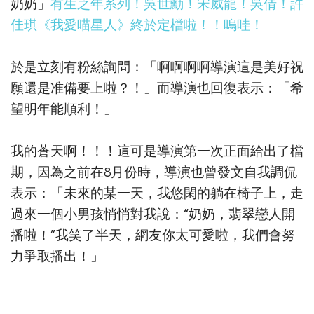
奶奶」
有生之年系列！吳世勳！宋威龍！吳倩！許
佳琪《我愛喵星人》終於定檔啦！！嗚哇！
於是立刻有粉絲詢問：「啊啊啊啊導演這是美好祝
願還是准備要上啦？！」而導演也回復表示：「希
望明年能順利！」
我的蒼天啊！！！這可是導演第一次正面給出了檔
期，因為之前在8月份時，導演也曾發文自我調侃
表示：「未來的某一天，我悠閑的躺在椅子上，走
過來一個小男孩悄悄對我說：“奶奶，翡翠戀人開
播啦！”我笑了半天，網友你太可愛啦，我們會努
力爭取播出！」