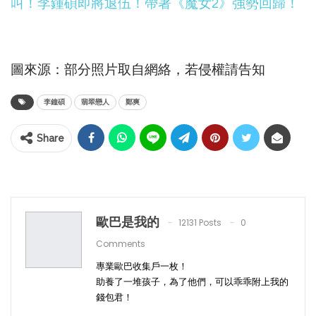
叫！李鍾碩即將退伍！帶著《魔女2》強勢回歸！
圖來源：部分照片取自網絡，若侵權請告知
李鐘碩
翡翠戀人
鄭爽
Share
歐巴是我的
12131 Posts
0
Comments
專業歐巴收集戶一枚！
助養了一堆孩子，為了他們，可以乖乖附上我的
錢包君！