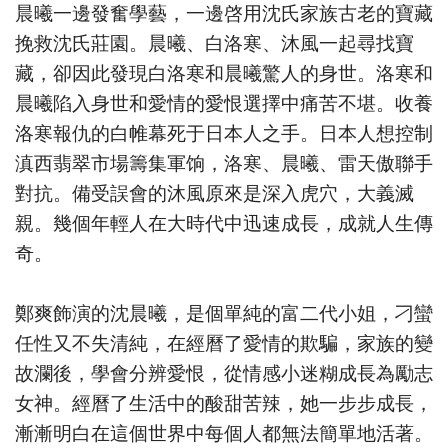
晨曦一邊發奮學藝，一邊啓用沈氏家族古老的寶藏
挽救沈氏莊園。晨曦、白洛寒、沐風一起尋找寶
藏，卻因此發現白洛寒和晨曦驚人的身世。洛寒和
晨曦陷入身世和愛情的愛恨選擇中痛苦不堪。收養
洛寒報仇的白帷幕死于日本人之手。日本人想控制
滇西翡翠市場籌集軍饷，洛寒、晨曦、雷天傲聯手
對抗。備受誤會的沐風原來是深入虎穴，大義滅
親。幾個年輕人在大時代中迅速成長，成就人生傳
奇。
鄭爽飾演的沈晨曦，是個單純的富二代小姐，刁蠻
任性又不失清純，在經曆了愛情的欺騙，家族的變
故瀾後，學會分辨愛恨，從情感小迷糊成長為勵志
女神。經曆了生活中的酸甜苦辣，她一步步成長，
漸漸明白在這個世界中每個人都無法簡單地活著。