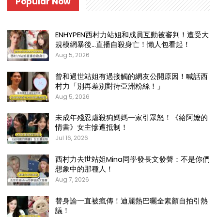
Popular Now
ENHYPEN西村力站姐和成員互動被審判！遭受大
規模網暴後…直播自殺身亡！懶人包看起！
Aug 5, 2026
曾和過世站姐有過接觸的網友公開原因！喊話西
村力「別再差別對待亞洲粉絲！」
Aug 5, 2026
未成年殘忍虐殺狗媽媽一家引眾怒！《給阿嬤的
情書》女主慘遭抵制！
Jul 16, 2026
西村力去世站姐Mina同學發長文發聲：不是你們
想象中的那種人！
Aug 7, 2026
替身論一直被瘋傳！迪麗熱巴曬全素顏自拍引熱
議！