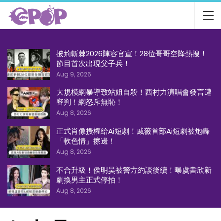
披荊斬棘2026陣容官宣！28位哥哥空降熱搜！
節目首次出現父子兵！
Aug 9, 2026
大規模網暴導致站姐自殺！西村力演唱會發言遭
審判！網怒斥無恥！
Aug 8, 2026
正式肖像授權給Ai短劇！戚薇首部Ai短劇被炮轟
「軟色情」擦邊！
Aug 8, 2026
不合升級！侯明昊被警方約談後續！曝虞書欣新
劇換男主正式停拍！
Aug 8, 2026