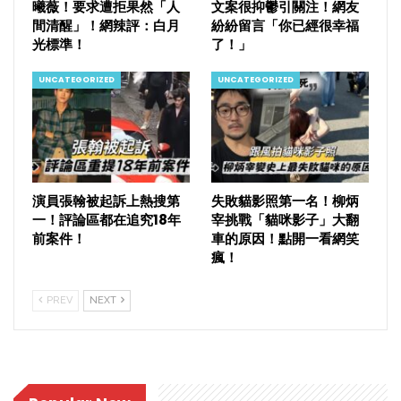
曦薇！要求遭拒果然「人
文案很抑鬱引關注！網友
間清醒」！網辣評：白月
紛紛留言「你已經很幸福
光標準！
了！」
UNCATEGORIZED
UNCATEGORIZED
演員張翰被起訴上熱搜第
失敗貓影照第一名！柳炳
一！評論區都在追究18年
宰挑戰「貓咪影子」大翻
前案件！
車的原因！點開一看網笑
瘋！
PREV
NEXT