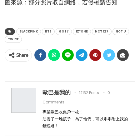
圖來源：部分照片取自網絡，若侵權請告知
BLACKPINK
BTS
GOT7
IZ*ONE
NCT 127
NCT U
TWICE
Share
歐巴是我的
12132 Posts
0
Comments
專業歐巴收集戶一枚！
助養了一堆孩子，為了他們，可以乖乖附上我的
錢包君！