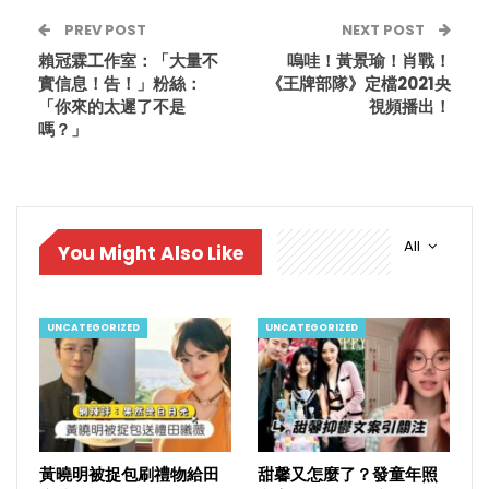
PREV POST
NEXT POST
賴冠霖工作室：「大量不
嗚哇！黃景瑜！肖戰！
實信息！告！」粉絲：
《王牌部隊》定檔2021央
「你來的太遲了不是
視頻播出！
嗎？」
All
You Might Also Like
UNCATEGORIZED
UNCATEGORIZED
黃曉明被捉包刷禮物給田
甜馨又怎麼了？發童年照