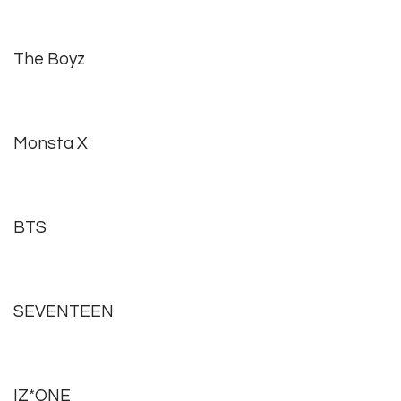
The Boyz
Monsta X
BTS
SEVENTEEN
IZ*ONE