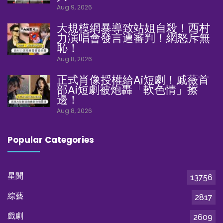
Aug 9, 2026
大規模網暴導致站姐自殺！西村
力演唱會發言遭審判！網怒斥無
恥！
Aug 8, 2026
正式肖像授權給Ai短劇！戚薇首
部Ai短劇被炮轟「軟色情」擦
邊！
Aug 8, 2026
Popular Categories
星聞
13756
綜藝
2817
戲劇
2609