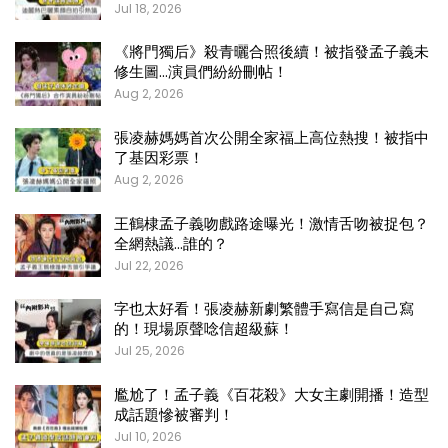
Jul 18, 2026
《將門獨后》殺青曬合照後續！被指發孟子義未
修生圖…演員們紛紛刪帖！
Aug 2, 2026
張凌赫媽媽首次公開全家福上高位熱搜！被指中
了基因彩票！
Aug 2, 2026
王鶴棣孟子義吻戲路途曝光！激情舌吻被捉包？
全網熱議…誰的？
Jul 22, 2026
字也太好看！張凌赫新劇繁體手寫信是自己寫
的！現場原聲唸信超級蘇！
Jul 25, 2026
尷尬了！孟子義《百花殺》大女主劇開播！造型
成話題慘被審判！
Jul 10, 2026