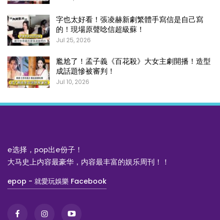
字也太好看！張凌赫新劇繁體手寫信是自己寫
的！現場原聲唸信超級蘇！
Jul 25, 2026
尷尬了！孟子義《百花殺》大女主劇開播！造型
成話題慘被審判！
Jul 10, 2026
e选择，pop出e份子！
大马史上内容最豪华，内容最丰富的娱乐周刊！！
epop - 就愛玩娛樂 Facebook