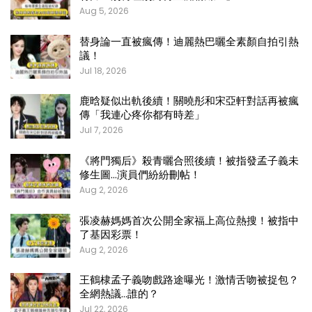
Aug 5, 2026
替身論一直被瘋傳！迪麗熱巴曬全素顏自拍引熱
議！
Jul 18, 2026
鹿晗疑似出軌後續！關曉彤和宋亞軒對話再被瘋
傳「我連心疼你都有時差」
Jul 7, 2026
《將門獨后》殺青曬合照後續！被指發孟子義未
修生圖…演員們紛紛刪帖！
Aug 2, 2026
張凌赫媽媽首次公開全家福上高位熱搜！被指中
了基因彩票！
Aug 2, 2026
王鶴棣孟子義吻戲路途曝光！激情舌吻被捉包？
全網熱議…誰的？
Jul 22, 2026