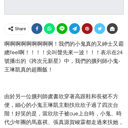
Share
啊啊啊啊啊啊啊啊啊！我們的小鬼真的又紳士又霸
總feel啊！！！！尖叫聲先來一波！！！表示在24
號播出的《跨次元新星》中，我們的擴列師小鬼-
王琳凱真的超圈飯！
由於另一位擴列師虞書欣穿著高跟鞋和長裙不方
便，細心的小鬼王琳凱主動扶欣欣子過了四次台
階！好笑的是，當欣欣子被cue上台時，小鬼、時
代少年團的馬嘉祺、張真源賀峻霖都走過來扶她，