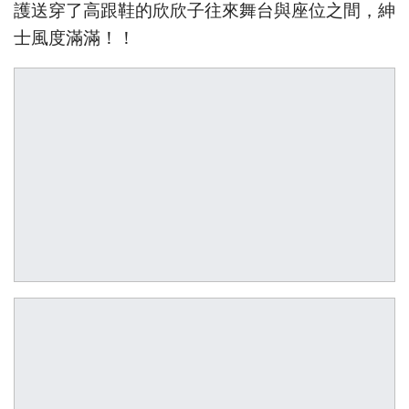
護送穿了高跟鞋的欣欣子往來舞台與座位之間，紳
士風度滿滿！！