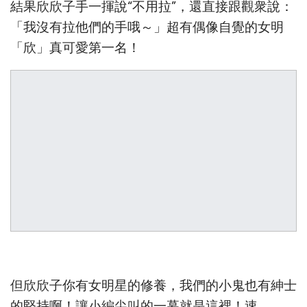
結果欣欣子手一揮說“不用拉”，還直接跟觀衆說：
「我沒有拉他們的手哦～」超有偶像自覺的女明
「欣」真可愛第一名！
但欣欣子你有女明星的修養，我們的小鬼也有紳士
的堅持啊！讓小編尖叫的一幕就是這裡！速