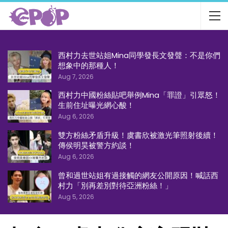
西村力去世站姐Mina同學發長文發聲：不是你們
想象中的那種人！
Aug 7, 2026
西村力中國粉絲貼吧舉例Mina「罪證」引眾怒！
生前住址曝光網心酸！
Aug 6, 2026
雙方粉絲矛盾升級！虞書欣被激光筆照射後續！
傳侯明昊被警方約談！
Aug 6, 2026
曾和過世站姐有過接觸的網友公開原因！喊話西
村力「別再差別對待亞洲粉絲！」
Aug 5, 2026