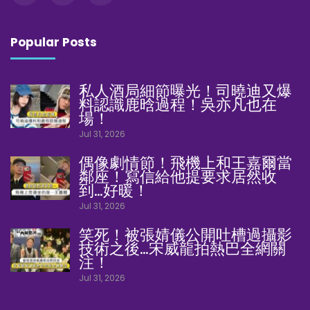
Popular Posts
私人酒局細節曝光！司曉迪又爆
料認識鹿晗過程！吳亦凡也在
場！
Jul 31, 2026
偶像劇情節！飛機上和王嘉爾當
鄰座！寫信給他提要求居然收
到…好暖！
Jul 31, 2026
笑死！被張婧儀公開吐槽過攝影
技術之後…宋威龍拍熱巴全網關
注！
Jul 31, 2026