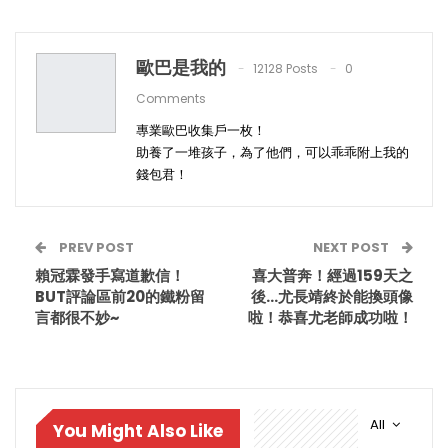
歐巴是我的
12128 Posts
0
Comments
專業歐巴收集戶一枚！
助養了一堆孩子，為了他們，可以乖乖附上我的
錢包君！
PREV POST
NEXT POST
賴冠霖發手寫道歉信！
喜大普奔！經過159天之
BUT評論區前20的鐵粉留
後…尤長靖終於能換頭像
言都很不妙~
啦！恭喜尤老師成功啦！
All
You Might Also Like