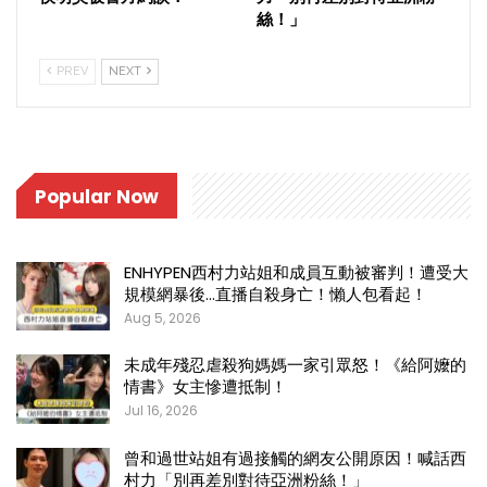
絲！」
PREV
NEXT
Popular Now
ENHYPEN西村力站姐和成員互動被審判！遭受大
規模網暴後…直播自殺身亡！懶人包看起！
Aug 5, 2026
未成年殘忍虐殺狗媽媽一家引眾怒！《給阿嬤的
情書》女主慘遭抵制！
Jul 16, 2026
曾和過世站姐有過接觸的網友公開原因！喊話西
村力「別再差別對待亞洲粉絲！」