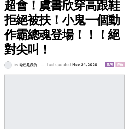
超會！虞書欣穿高跟鞋
拒絕被扶！小鬼一個動
作霸總魂登場！！！絕
對尖叫！
Last updated
Nov 24, 2020
星聞
綜藝
By
歐巴是我的