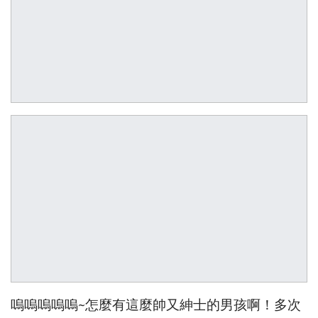
嗚嗚嗚嗚嗚~怎麼有這麼帥又紳士的男孩啊！多次