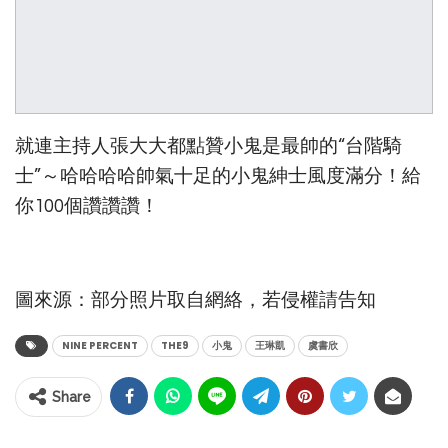
就連主持人張大大都點贊小鬼是最帥的“台階騎
士”～哈哈哈哈帥氣十足的小鬼紳士風度滿分！給
你100個讚讚讚！
圖來源：部分照片取自網絡，若侵權請告知
NINE PERCENT
THE9
小鬼
王琳凱
虞書欣
Share