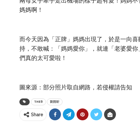
兩母女手牽手走出機場的樣子超有愛！媽媽不
媽媽啊！
而今天因為「正牌」媽媽出現了，於是一向喜
持，不敢喊：「媽媽愛你」，就連「老婆愛你
們真的太可愛啦！
圖來源：部分照片取自網路，若侵權請告知
THE9
劉雨昕
Share