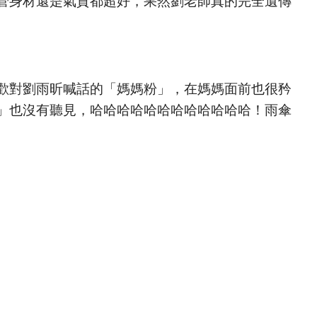
管身材還是氣質都超好，果然劉老師真的完全遺傳
歡對劉雨昕喊話的「媽媽粉」，在媽媽面前也很矜
」也沒有聽見，哈哈哈哈哈哈哈哈哈哈哈哈！雨傘