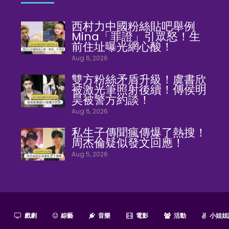
西村力中國粉絲貼吧舉例
Mina「罪證」引眾怒！生
前住址曝光網心酸！
Aug 6, 2026
雙方粉絲矛盾升級！虞書欣
被激光筆照射後續！傳侯明
昊被警方約談！
Aug 6, 2026
私生子傳聞瘋傳爆了熱搜！
周杰倫疑似發文回應！
Aug 5, 2026
戲劇
綜藝
音樂
電影
活動
小姐姐