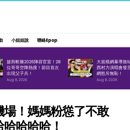
動
小姐姐說
聯絡epop
披荊斬棘2026陣容官宣！28
大規模網暴導致
位哥哥空降熱搜！節目首次
西村力演唱會發
出現父子兵！
網怒斥無恥！
Aug 9, 2026
Aug 8, 2026
機場！媽媽粉慫了不敢
哈哈哈哈哈！