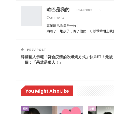
歐巴是我的
12133 Posts
0
Comments
專業歐巴收集戶一枚！
助養了一堆孩子，為了他們，可以乖乖附上我
PREV POST
韓國藝人示範「符合疫情的吹蠟燭方式」快GET！最後
一個：「果然是狠人！」
You Might Also Like
星聞
綜藝