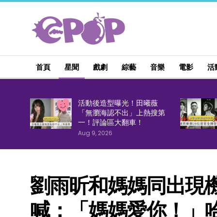
首頁
星聞
戲劇
綜藝
音樂
電影
活
活動後造型曝光！田曦薇
「無瀏海認不出」上熱搜第
一！評論區大翻車！
Aug 9, 2026
劉雨昕和媽媽同出現
喊：「媽媽愛你！」