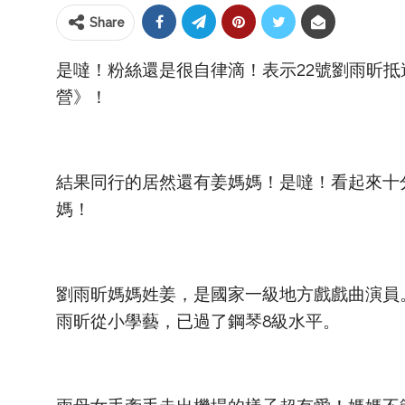
Share
是噠！粉絲還是很自律滴！表示22號劉雨昕
營》！
結果同行的居然還有姜媽媽！是噠！看起來十
媽！
劉雨昕媽媽姓姜，是國家一級地方戲戲曲演員
雨昕從小學藝，已過了鋼琴8級水平。