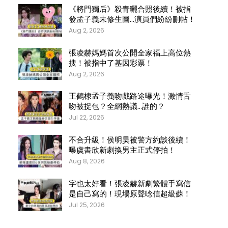
《將門獨后》殺青曬合照後續！被指
發孟子義未修生圖…演員們紛紛刪帖！
Aug 2, 2026
張凌赫媽媽首次公開全家福上高位熱
搜！被指中了基因彩票！
Aug 2, 2026
王鶴棣孟子義吻戲路途曝光！激情舌
吻被捉包？全網熱議…誰的？
Jul 22, 2026
不合升級！侯明昊被警方約談後續！
曝虞書欣新劇換男主正式停拍！
Aug 8, 2026
字也太好看！張凌赫新劇繁體手寫信
是自己寫的！現場原聲唸信超級蘇！
Jul 25, 2026