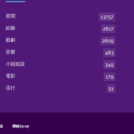
星聞
13757
綜藝
2817
戲劇
2609
音樂
483
小姐姐說
349
電影
179
流行
51
說
聯絡epop