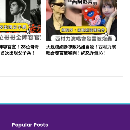
6陣容官宣！28位哥哥
大規模網暴導致站姐自殺！西村力演
目首次出現父子兵！
唱會發言遭審判！網怒斥無恥！
Popular Posts