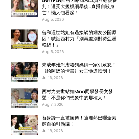
ENHYPEN西村力站姐和成員互動被審
判！遭受大規模網暴後…直播自殺身
亡！懶人包看起！
Aug 5, 2026
曾和過世站姐有過接觸的網友公開原
因！喊話西村力「別再差別對待亞洲
粉絲！」
Aug 5, 2026
未成年殘忍虐殺狗媽媽一家引眾怒！
《給阿嬤的情書》女主慘遭抵制！
Jul 16, 2026
西村力去世站姐Mina同學發長文發
聲：不是你們想象中的那種人！
Aug 7, 2026
替身論一直被瘋傳！迪麗熱巴曬全素
顏自拍引熱議！
Jul 18, 2026