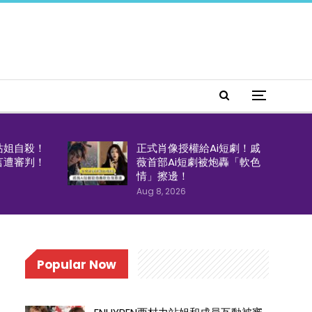
站姐自殺！
正式肖像授權給Ai短劇！戚
言遭審判！
薇首部Ai短劇被炮轟「軟色
情」擦邊！
Aug 8, 2026
Popular Now