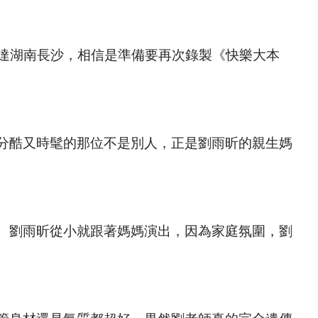
抵達湖南長沙，相信是準備要再次錄製《快樂大本
分酷又時髦的那位不是別人，正是劉雨昕的親生媽
。劉雨昕從小就跟著媽媽演出，因為家庭氛圍，劉