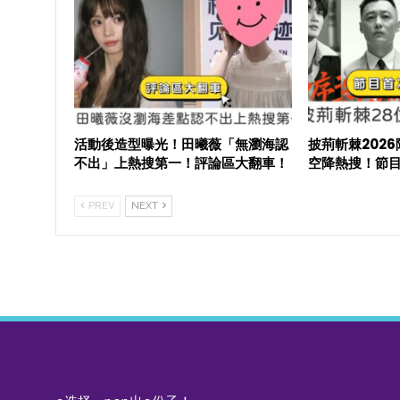
活動後造型曝光！田曦薇「無瀏海認
披荊斬棘202
不出」上熱搜第一！評論區大翻車！
空降熱搜！節
PREV
NEXT