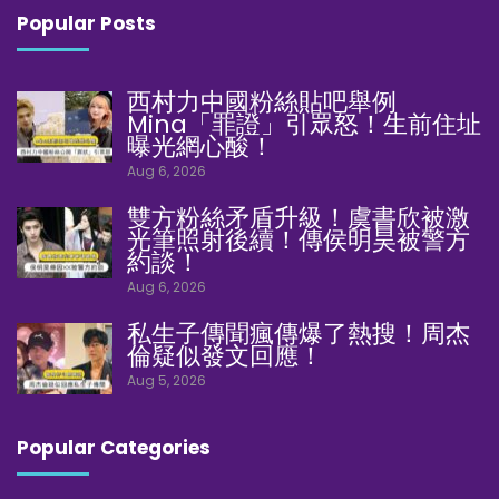
Popular Posts
西村力中國粉絲貼吧舉例
Mina「罪證」引眾怒！生前住址
曝光網心酸！
Aug 6, 2026
雙方粉絲矛盾升級！虞書欣被激
光筆照射後續！傳侯明昊被警方
約談！
Aug 6, 2026
私生子傳聞瘋傳爆了熱搜！周杰
倫疑似發文回應！
Aug 5, 2026
Popular Categories