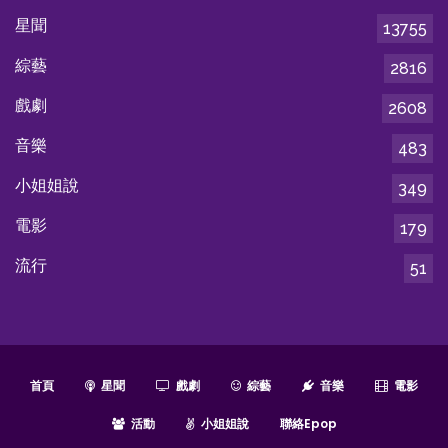
星聞
13755
綜藝
2816
戲劇
2608
音樂
483
小姐姐說
349
電影
179
流行
51
首頁
星聞
戲劇
綜藝
音樂
電影
活動
小姐姐說
聯絡epop