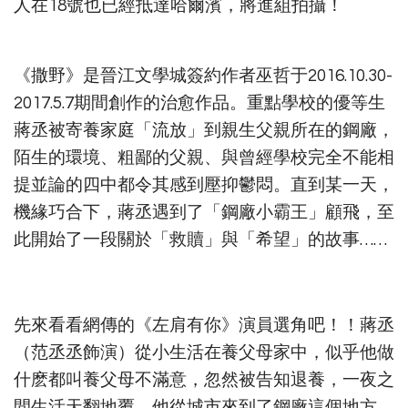
人在18號也已經抵達哈爾濱，將進組拍攝！
《撒野》是晉江文學城簽約作者巫哲于2016.10.30-
2017.5.7期間創作的治愈作品。重點學校的優等生
蔣丞被寄養家庭「流放」到親生父親所在的鋼廠，
陌生的環境、粗鄙的父親、與曾經學校完全不能相
提並論的四中都令其感到壓抑鬱悶。直到某一天，
機緣巧合下，蔣丞遇到了「鋼廠小霸王」顧飛，至
此開始了一段關於「救贖」與「希望」的故事……
先來看看網傳的《左肩有你》演員選角吧！！蔣丞
（范丞丞飾演）從小生活在養父母家中，似乎他做
什麽都叫養父母不滿意，忽然被告知退養，一夜之
間生活天翻地覆，他從城市來到了鋼廠這個地方，