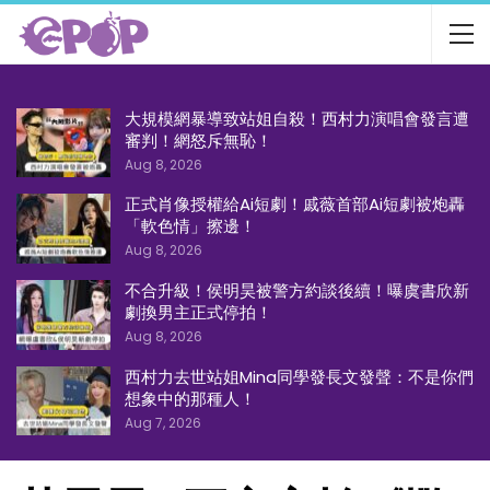
大規模網暴導致站姐自殺！西村力演唱會發言遭
審判！網怒斥無恥！
Aug 8, 2026
正式肖像授權給Ai短劇！戚薇首部Ai短劇被炮轟
「軟色情」擦邊！
Aug 8, 2026
不合升級！侯明昊被警方約談後續！曝虞書欣新
劇換男主正式停拍！
Aug 8, 2026
西村力去世站姐Mina同學發長文發聲：不是你們
想象中的那種人！
Aug 7, 2026