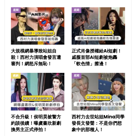
星聞
星聞
大規模網暴導致站姐自
正式肖像授權給Ai短劇！
殺！西村力演唱會發言遭
戚薇首部Ai短劇被炮轟
審判！網怒斥無恥！
「軟色情」擦邊！
戲劇
星聞
不合升級！侯明昊被警方
西村力去世站姐Mina同學
約談後續！曝虞書欣新劇
發長文發聲：不是你們想
換男主正式停拍！
象中的那種人！