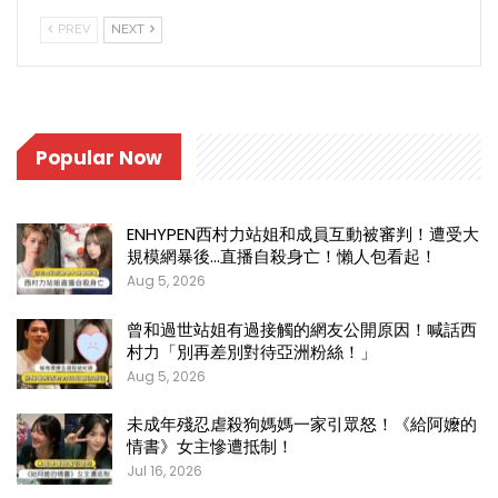
PREV
NEXT
Popular Now
ENHYPEN西村力站姐和成員互動被審判！遭受大
規模網暴後…直播自殺身亡！懶人包看起！
Aug 5, 2026
曾和過世站姐有過接觸的網友公開原因！喊話西
村力「別再差別對待亞洲粉絲！」
Aug 5, 2026
未成年殘忍虐殺狗媽媽一家引眾怒！《給阿嬤的
情書》女主慘遭抵制！
Jul 16, 2026