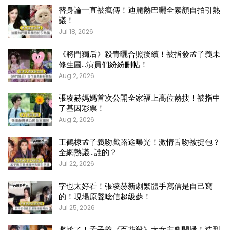
替身論一直被瘋傳！迪麗熱巴曬全素顏自拍引熱
議！
Jul 18, 2026
《將門獨后》殺青曬合照後續！被指發孟子義未
修生圖…演員們紛紛刪帖！
Aug 2, 2026
張凌赫媽媽首次公開全家福上高位熱搜！被指中
了基因彩票！
Aug 2, 2026
王鶴棣孟子義吻戲路途曝光！激情舌吻被捉包？
全網熱議…誰的？
Jul 22, 2026
字也太好看！張凌赫新劇繁體手寫信是自己寫
的！現場原聲唸信超級蘇！
Jul 25, 2026
尷尬了！孟子義《百花殺》大女主劇開播！造型