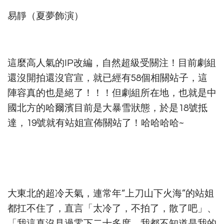
易靜（夏夢飾演）
這麼高人氣的IP改編，自然超級受關注！目前劇組
還沒開拍還沒官宣，就已經有58個相關站子，這
陣容真的也是絕了！！！但劇組所在地，也就是中
國北方的哈爾濱目前是大暴雪狀態，於是18號抵
達，19號就有站姐宣佈關站了！哈哈哈哈~
大東北的超冷天氣，連常年“上刀山下火海”的站姐
都扛不住了，直言「太冷了，不拍了，散了吧」、
「我這真沒見過零下二十多度，我都不知道是我的