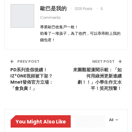
歐巴是我的
12131 Posts
0
Comments
專業歐巴收集戶一枚！
助養了一堆孩子，為了他們，可以乖乖附上我的
錢包君！
PREV POST
NEXT POST
PD系列造假後續！
來圍觀翟潇聞示範：「如
IZ*ONE視頻被下架？
何用綠洲更新連續
Mnet發佈官方立場：
劇！！」小學生作文水
「會負責！」
平！笑死預警！
All
You Might Also Like