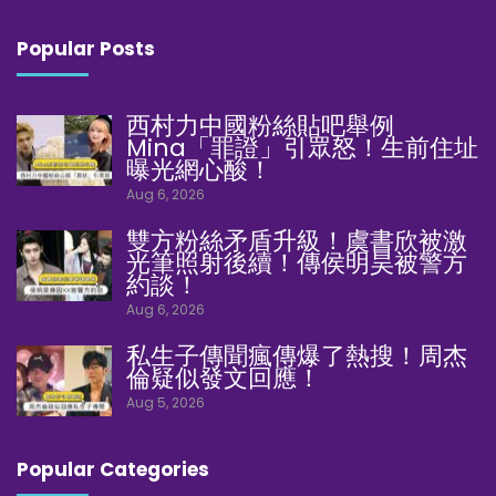
Popular Posts
西村力中國粉絲貼吧舉例
Mina「罪證」引眾怒！生前住址
曝光網心酸！
Aug 6, 2026
雙方粉絲矛盾升級！虞書欣被激
光筆照射後續！傳侯明昊被警方
約談！
Aug 6, 2026
私生子傳聞瘋傳爆了熱搜！周杰
倫疑似發文回應！
Aug 5, 2026
Popular Categories