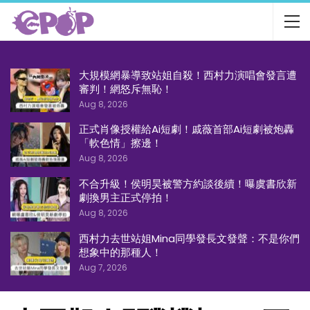
大規模網暴導致站姐自殺！西村力演唱會發言遭
審判！網怒斥無恥！
Aug 8, 2026
正式肖像授權給Ai短劇！戚薇首部Ai短劇被炮轟
「軟色情」擦邊！
Aug 8, 2026
不合升級！侯明昊被警方約談後續！曝虞書欣新
劇換男主正式停拍！
Aug 8, 2026
西村力去世站姐Mina同學發長文發聲：不是你們
想象中的那種人！
Aug 7, 2026