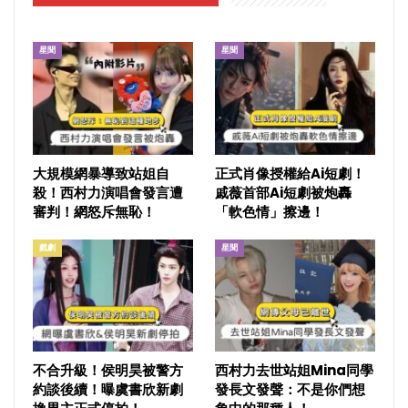
星聞
星聞
大規模網暴導致站姐自
正式肖像授權給Ai短劇！
殺！西村力演唱會發言遭
戚薇首部Ai短劇被炮轟
審判！網怒斥無恥！
「軟色情」擦邊！
戲劇
星聞
不合升級！侯明昊被警方
西村力去世站姐Mina同學
約談後續！曝虞書欣新劇
發長文發聲：不是你們想