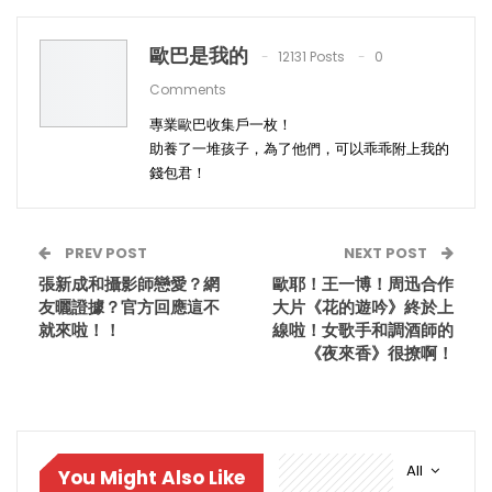
歐巴是我的
12131 Posts
0
Comments
專業歐巴收集戶一枚！
助養了一堆孩子，為了他們，可以乖乖附上我的
錢包君！
PREV POST
NEXT POST
張新成和攝影師戀愛？網
歐耶！王一博！周迅合作
友曬證據？官方回應這不
大片《花的遊吟》終於上
就來啦！！
線啦！女歌手和調酒師的
《夜來香》很撩啊！
All
You Might Also Like