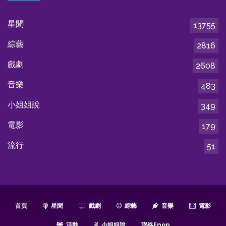
星聞
13755
綜藝
2816
戲劇
2608
音樂
483
小姐姐說
349
電影
179
流行
51
首頁
星聞
戲劇
綜藝
音樂
電影
活動
小姐姐說
聯絡epop