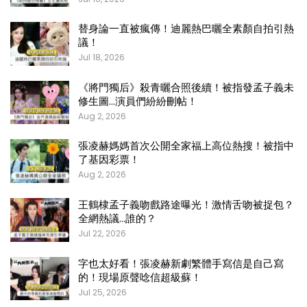
替身論一直被瘋傳！迪麗熱巴曬全素顏自拍引熱
議！
Jul 18, 2026
《將門獨后》殺青曬合照後續！被指發孟子義未
修生圖…演員們紛紛刪帖！
Aug 2, 2026
張凌赫媽媽首次公開全家福上高位熱搜！被指中
了基因彩票！
Aug 2, 2026
王鶴棣孟子義吻戲路途曝光！激情舌吻被捉包？
全網熱議…誰的？
Jul 22, 2026
字也太好看！張凌赫新劇繁體手寫信是自己寫
的！現場原聲唸信超級蘇！
Jul 25, 2026