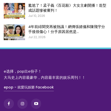
尷尬了！孟子義《百花殺》大女主劇開播！造型
成話題慘被審判！
Jul 10, 2026
4年前緋聞突再被熱議！網傳張婧儀和陳飛宇分
手後很傷心！分手原因居然是…
Jul 22, 2026
e选择，pop出e份子！
大马史上内容最豪华，内容最丰富的娱乐周刊！！
epop - 就愛玩娛樂 Facebook