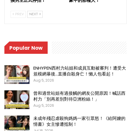
換男主正式停拍！
象中的那種人！
PREV
NEXT
Popular Now
ENHYPEN西村力站姐和成員互動被審判！遭受大
規模網暴後…直播自殺身亡！懶人包看起！
Aug 5, 2026
曾和過世站姐有過接觸的網友公開原因！喊話西
村力「別再差別對待亞洲粉絲！」
Aug 5, 2026
未成年殘忍虐殺狗媽媽一家引眾怒！《給阿嬤的
情書》女主慘遭抵制！
Jul 16, 2026