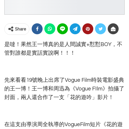
Share
是噠！果然王一博真的是人間誠實+懟懟BOY，不
管對誰都是實話實說啊！！！
先來看看19號晚上出席了Vogue Film時裝電影盛典
的王一博！王一博和周迅為《Vogue FIlm》拍攝了
封面，兩人還合作了一支「花的遊吟」影片！
在這支由導演周全執導的VogueFilm短片《花的遊