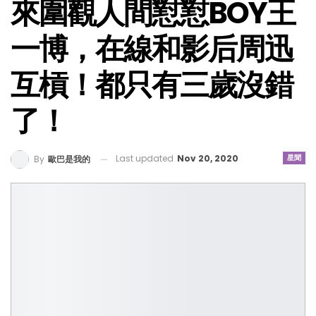
來圍觀人間懟懟BOY王
一博，在線和影后周迅
互槓！都只有三歲沒錯
了！
Last updated
Nov 20, 2020
星聞
By
歐巴是我的