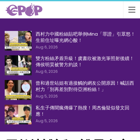
西村力中國粉絲貼吧舉例Mina「罪證」引眾怒！
生前住址曝光網心酸！
Aug 6, 2026
雙方粉絲矛盾升級！虞書欣被激光筆照射後續！
傳侯明昊被警方約談！
Aug 6, 2026
曾和過世站姐有過接觸的網友公開原因！喊話西
村力「別再差別對待亞洲粉絲！」
Aug 5, 2026
私生子傳聞瘋傳爆了熱搜！周杰倫疑似發文回
應！
Aug 5, 2026