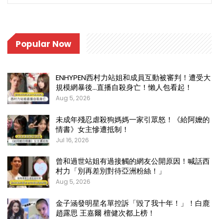
Popular Now
ENHYPEN西村力站姐和成員互動被審判！遭受大
規模網暴後…直播自殺身亡！懶人包看起！
Aug 5, 2026
未成年殘忍虐殺狗媽媽一家引眾怒！《給阿嬤的
情書》女主慘遭抵制！
Jul 16, 2026
曾和過世站姐有過接觸的網友公開原因！喊話西
村力「別再差別對待亞洲粉絲！」
Aug 5, 2026
金子涵發明星名單控訴「毀了我十年！」！白鹿
趙露思 王嘉爾 檀健次都上榜！