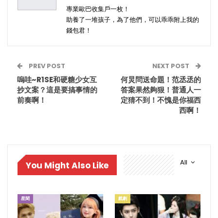
專業歐巴收集戶一枚！
助養了一堆孩子，為了他們，可以乖乖附上我的
錢包君！
PREV POST
NEXT POST
嗚哇~R1SE和硬糖少女互
何炅問送命題！范丞丞的
抄文案？這是要搞事情的
答案果然夠狠！普通人一
前奏啊！
定猜不到！不愧是你福西
西啊！
All
You Might Also Like
星聞
戲劇