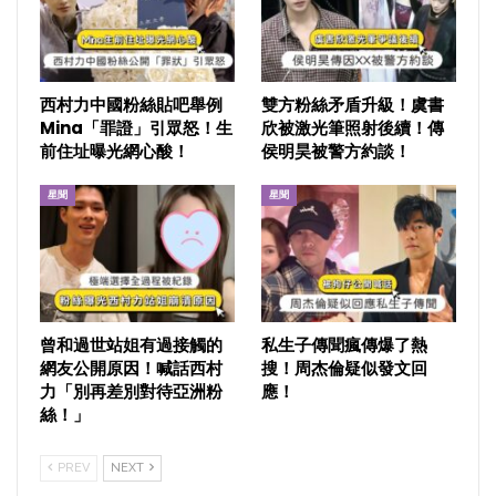
西村力中國粉絲貼吧舉例
雙方粉絲矛盾升級！虞書
Mina「罪證」引眾怒！生
欣被激光筆照射後續！傳
前住址曝光網心酸！
侯明昊被警方約談！
星聞
星聞
曾和過世站姐有過接觸的
私生子傳聞瘋傳爆了熱
網友公開原因！喊話西村
搜！周杰倫疑似發文回
力「別再差別對待亞洲粉
應！
絲！」
PREV
NEXT