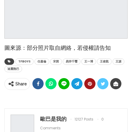
圖來源：部分照片取自網絡，若侵權請告知
TFBOYS
任嘉倫
宋茜
易烊千璽
王一博
王俊凱
王源
迪麗熱巴
Share
歐巴是我的
12127 Posts
0
Comments