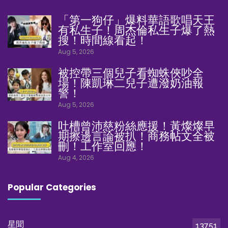
「第一狗仔」爆料華語歌唱天王
有私生子！周杰倫私生子爆了熱
搜！時間線看起！
Aug 5, 2026
被控帶三個兒子看蜘蛛俠吵全
場！陳凱琳二兒子遭潑奶油報
警！
Aug 5, 2026
吐槽曾沛慈粉絲應援！黃燦燦早
期擦邊言論被扒！商務帖文全被
刪！工作室回應！
Aug 4, 2026
Popular Categories
星聞
13751