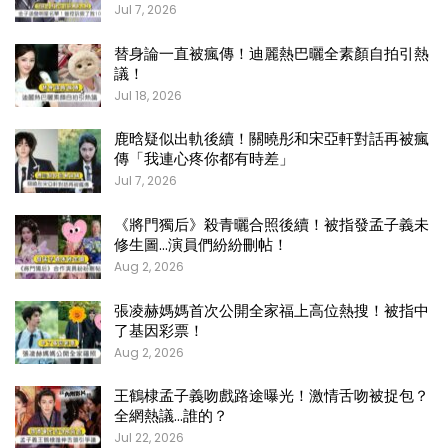
Jul 7, 2026
替身論一直被瘋傳！迪麗熱巴曬全素顏自拍引熱
議！
Jul 18, 2026
鹿晗疑似出軌後續！關曉彤和宋亞軒對話再被瘋
傳「我連心疼你都有時差」
Jul 7, 2026
《將門獨后》殺青曬合照後續！被指發孟子義未
修生圖…演員們紛紛刪帖！
Aug 2, 2026
張凌赫媽媽首次公開全家福上高位熱搜！被指中
了基因彩票！
Aug 2, 2026
王鶴棣孟子義吻戲路途曝光！激情舌吻被捉包？
全網熱議…誰的？
Jul 22, 2026