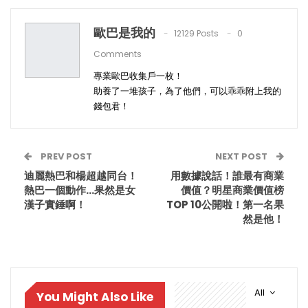
歐巴是我的
12129 Posts
0
Comments
專業歐巴收集戶一枚！
助養了一堆孩子，為了他們，可以乖乖附上我的
錢包君！
PREV POST
NEXT POST
迪麗熱巴和楊超越同台！
用數據說話！誰最有商業
熱巴一個動作…果然是女
價值？明星商業價值榜
漢子實錘啊！
TOP 10公開啦！第一名果
然是他！
All
You Might Also Like