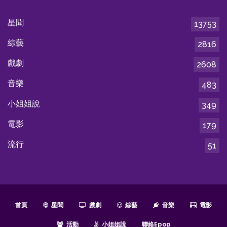
星聞
13753
綜藝
2816
戲劇
2608
音樂
483
小姐姐說
349
電影
179
流行
51
首頁
星聞
戲劇
綜藝
音樂
電影
活動
小姐姐說
聯絡epop