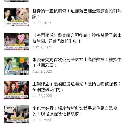
替身論一直被瘋傳！迪麗熱巴曬全素顏自拍引熱
議！
Jul 18, 2026
《將門獨后》殺青曬合照後續！被指發孟子義未
修生圖…演員們紛紛刪帖！
Aug 2, 2026
張凌赫媽媽首次公開全家福上高位熱搜！被指中
了基因彩票！
Aug 2, 2026
王鶴棣孟子義吻戲路途曝光！激情舌吻被捉包？
全網熱議…誰的？
Jul 22, 2026
字也太好看！張凌赫新劇繁體手寫信是自己寫
的！現場原聲唸信超級蘇！
Jul 25, 2026