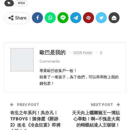
R1SE
Share
歐巴是我的
12125 Posts
0
Comments
專業歐巴收集戶一枚！
助養了一堆孩子，為了他們，可以乖乖附上我的
錢包君！
PREV POST
NEXT POST
有生之年系列！吳亦凡！
天天向上曬團寵王一博貼
TFBOYS！陳偉霆《爵跡
心舉動！啊~不愧是大寫
2》改名《冷血狂宴》即將
的蝴蝶結達人王啵啵！