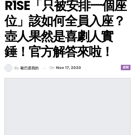
R1SE「只被安排一個座
位」該如何全員入座？
壺人果然是喜劇人實
錘！官方解答來啦！
On
Nov 17, 2020
星聞
By
歐巴是我的