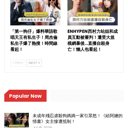
「第一狗仔」爆料華語歌
ENHYPEN西村力站姐和成
唱天王有私生子！周杰倫
員互動被審判！遭受大規
私生子爆了熱搜！時間線
模網暴後…直播自殺身
看起！
亡！懶人包看起！
PREV
NEXT
Popular Now
未成年殘忍虐殺狗媽媽一家引眾怒！《給阿嬤的
情書》女主慘遭抵制！
Jul 16, 2026