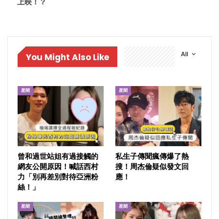
上映！？
All
You Might Also Like
星聞
星聞
曾和過世站姐有過接觸的
私生子傳聞瘋傳爆了熱
網友公開原因！喊話西村
搜！周杰倫疑似發文回
力「別再差別對待亞洲粉
應！
絲！」
星聞
星聞