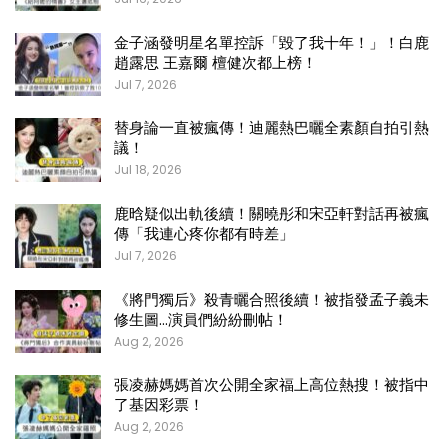
金子涵發明星名單控訴「毀了我十年！」！白鹿
趙露思 王嘉爾 檀健次都上榜！
Jul 7, 2026
替身論一直被瘋傳！迪麗熱巴曬全素顏自拍引熱
議！
Jul 18, 2026
鹿晗疑似出軌後續！關曉彤和宋亞軒對話再被瘋
傳「我連心疼你都有時差」
Jul 7, 2026
《將門獨后》殺青曬合照後續！被指發孟子義未
修生圖…演員們紛紛刪帖！
Aug 2, 2026
張凌赫媽媽首次公開全家福上高位熱搜！被指中
了基因彩票！
Aug 2, 2026