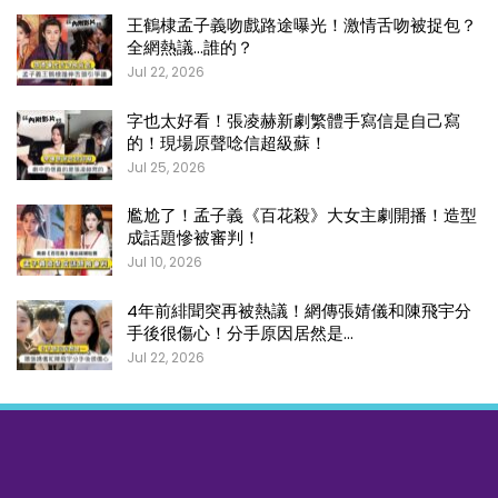
王鶴棣孟子義吻戲路途曝光！激情舌吻被捉包？
全網熱議…誰的？
Jul 22, 2026
字也太好看！張凌赫新劇繁體手寫信是自己寫
的！現場原聲唸信超級蘇！
Jul 25, 2026
尷尬了！孟子義《百花殺》大女主劇開播！造型
成話題慘被審判！
Jul 10, 2026
4年前緋聞突再被熱議！網傳張婧儀和陳飛宇分
手後很傷心！分手原因居然是…
Jul 22, 2026