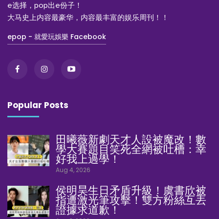
e选择，pop出e份子！
大马史上内容最豪华，内容最丰富的娱乐周刊！！
epop - 就愛玩娛樂 Facebook
Popular Posts
田曦薇新劇天才人設被魔改！數
學大賽題目笑死全網被吐槽：幸
好我上過學！
Aug 4, 2026
侯明昊生日矛盾升級！虞書欣被
指遭激光筆攻擊！雙方粉絲互丟
證據求道歉！