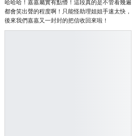
哈哈哈！嘉嘉屬實有點懵！這段真的是不管看幾遍
都會笑出聲的程度啊！只能怪助理姐姐手速太快，
後來我們嘉嘉又一封封的把信收回來啦！