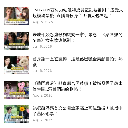
ENHYPEN西村力站姐和成員互動被審判！遭受大
規模網暴後…直播自殺身亡！懶人包看起！
Aug 5, 2026
未成年殘忍虐殺狗媽媽一家引眾怒！《給阿嬤的
情書》女主慘遭抵制！
Jul 16, 2026
替身論一直被瘋傳！迪麗熱巴曬全素顏自拍引熱
議！
Jul 18, 2026
《將門獨后》殺青曬合照後續！被指發孟子義未
修生圖…演員們紛紛刪帖！
Aug 2, 2026
張凌赫媽媽首次公開全家福上高位熱搜！被指中
了基因彩票！
Aug 2, 2026