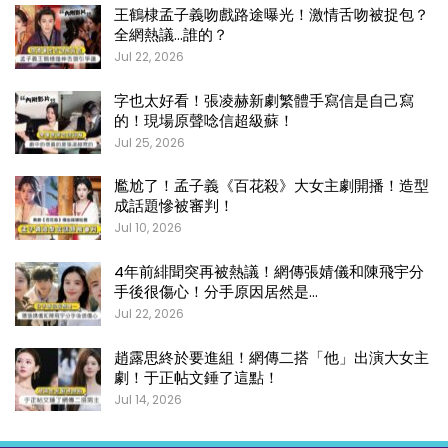
王鶴棣孟子義吻戲路途曝光！激情舌吻被捉包？
全網熱議…誰的？
Jul 22, 2026
字也太好看！張凌赫新劇繁體手寫信是自己寫
的！現場原聲唸信超級蘇！
Jul 25, 2026
尷尬了！孟子義《百花殺》大女主劇開播！造型
成話題慘被審判！
Jul 10, 2026
4年前緋聞突再被熱議！網傳張婧儀和陳飛宇分
手後很傷心！分手原因居然是…
Jul 22, 2026
趙露思終於要進組！網傳二搭「他」出演大女主
劇！于正帖文錘了這點！
Jul 14, 2026