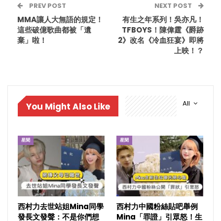
PREV POST
NEXT POST
MMA讓人大無語的規定！
有生之年系列！吳亦凡！
這些破億歌曲都被「遺
TFBOYS！陳偉霆《爵跡
棄」啦！
2》改名《冷血狂宴》即將
上映！？
All
You Might Also Like
星聞
星聞
西村力去世站姐Mina同學
西村力中國粉絲貼吧舉例
發長文發聲：不是你們想
Mina「罪證」引眾怒！生