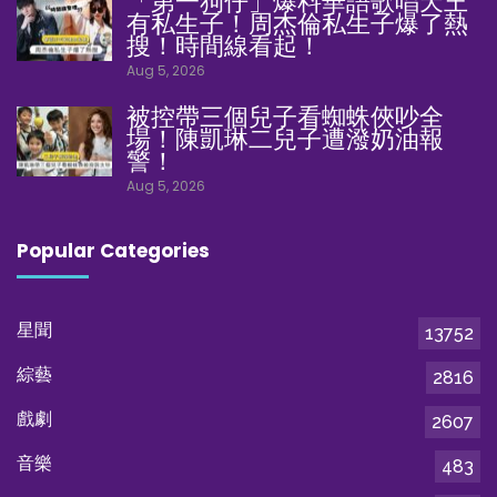
「第一狗仔」爆料華語歌唱天王
有私生子！周杰倫私生子爆了熱
搜！時間線看起！
Aug 5, 2026
被控帶三個兒子看蜘蛛俠吵全
場！陳凱琳二兒子遭潑奶油報
警！
Aug 5, 2026
Popular Categories
星聞
13752
綜藝
2816
戲劇
2607
音樂
483