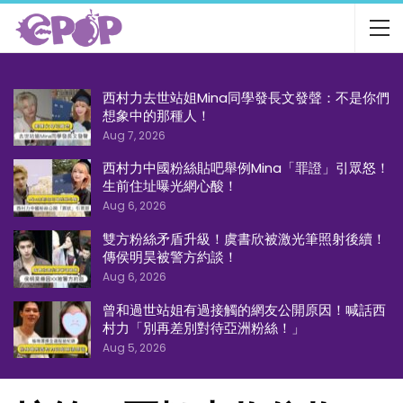
西村力去世站姐Mina同學發長文發聲：不是你們
想象中的那種人！
Aug 7, 2026
西村力中國粉絲貼吧舉例Mina「罪證」引眾怒！
生前住址曝光網心酸！
Aug 6, 2026
雙方粉絲矛盾升級！虞書欣被激光筆照射後續！
傳侯明昊被警方約談！
Aug 6, 2026
曾和過世站姐有過接觸的網友公開原因！喊話西
村力「別再差別對待亞洲粉絲！」
Aug 5, 2026