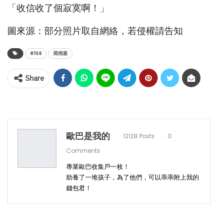
「收信收了個寂寞啊！」
圖來源：部分照片取自網絡，若侵權請告知
R1SE
焉栩嘉
Share
歐巴是我的
12128 Posts
0
Comments
專業歐巴收集戶一枚！
助養了一堆孩子，為了他們，可以乖乖附上我的
錢包君！