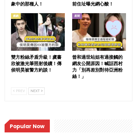
象中的那種人！
前住址曝光網心酸！
戲劇
星聞
雙方粉絲矛盾升級！虞書
曾和過世站姐有過接觸的
欣被激光筆照射後續！傳
網友公開原因！喊話西村
侯明昊被警方約談！
力「別再差別對待亞洲粉
絲！」
PREV
NEXT
Popular Now