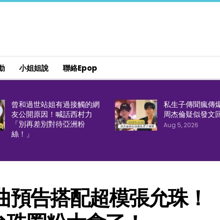
動
小姐姐說
聯絡epop
曾和過世站姐有過接觸的網
私生子傳聞瘋傳
友公開原因！喊話西村力
周杰倫疑似發文
「別再差別對待亞洲粉
Aug 5, 2026
絲！」
A出道曲預告搭配超模張允珠！