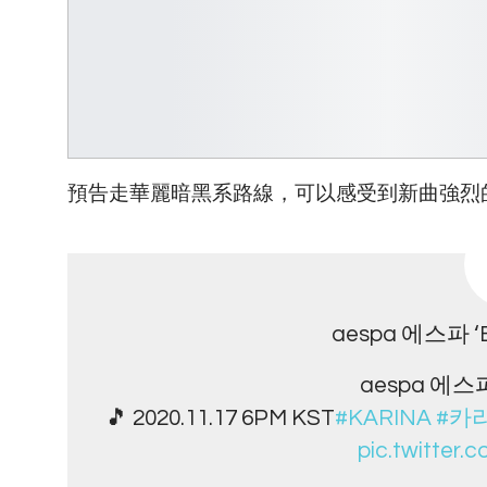
預告走華麗暗黑系路線，可以感受到新曲強烈
aespa 에스파 ‘Bl
aespa 에스파
🎵 2020.11.17 6PM KST
#KARINA
#카
pic.twitter