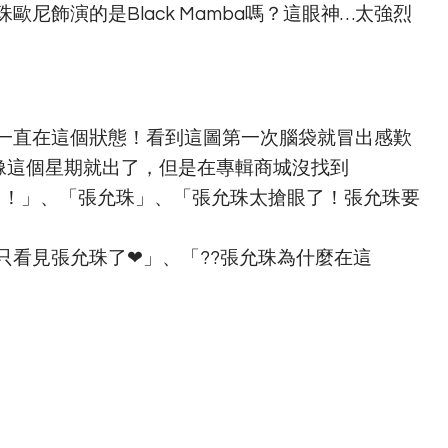
尼飾演的是Black Mamba嗎？這眼神…太強烈
一直在這個狀態！看到這圖第一次腦袋就冒出感歎
好像這個星期就出了，但是在專輯商城沒找到
瘋了！」、「張允珠」、「張允珠太搶眼了！張允珠要
只看見張允珠了❤」、「??張允珠為什麼在這