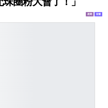
允珠圈粉大會了！」
星聞
音樂