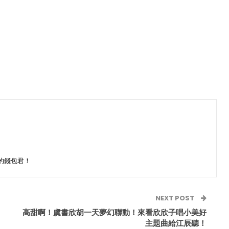
的錢包君！
NEXT POST
高甜啊！虞書欣胡一天夢幻聯動！來看欣欣子唱小美好
主題曲給江辰聽！