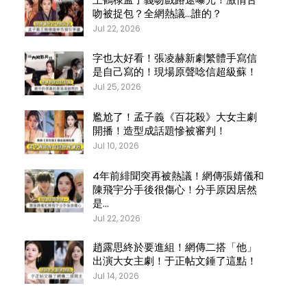
吻被捉包？全網熱議…誰的？
Jul 22, 2026
字也太好看！張凌赫新劇繁體手寫信
是自己寫的！現場原聲唸信超級蘇！
Jul 25, 2026
尷尬了！孟子義《百花殺》大女主劇
開播！造型成話題慘被審判！
Jul 10, 2026
4年前緋聞突再被熱議！網傳張婧儀和
陳飛宇分手後很傷心！分手原因居然
是…
Jul 22, 2026
趙露思終於要進組！網傳二搭「他」
出演大女主劇！于正帖文錘了這點！
Jul 14, 2026