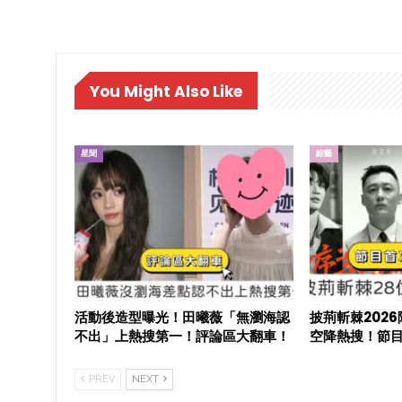
You Might Also Like
星聞
綜藝
活動後造型曝光！田曦薇「無瀏海認
披荊斬棘202
不出」上熱搜第一！評論區大翻車！
空降熱搜！節
PREV
NEXT