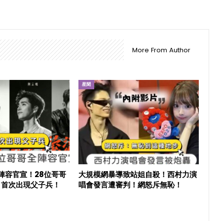
More From Author
星聞
6陣容官宣！28位哥哥
大規模網暴導致站姐自殺！西村力演
目首次出現父子兵！
唱會發言遭審判！網怒斥無恥！