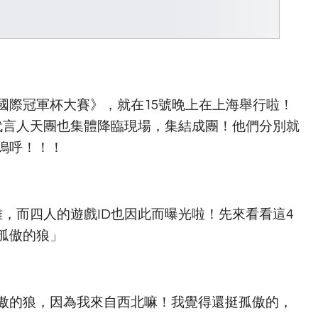
國際冠軍杯大賽》，就在15號晚上在上海舉行啦！
代言人天團也集體降臨現場，集結成團！他們分別就
嗚呼！！！
，而四人的遊戲ID也因此而曝光啦！先來看看這4
孤傲的狼」
孤傲的狼，因為我來自西北嘛！我覺得還挺孤傲的，