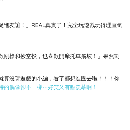
進友誼！」REAL真實了！完全玩遊戲玩得理直氣
歡剛槍和撿空投，也喜歡開摩托車飛坡！」果然刺
就算沒玩遊戲的小編，看了都想進圈去啦！！！你
持的偶像卻不一樣⋯好笑又有點羨慕啊！