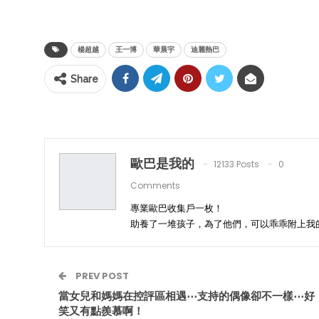
楊超越
王一博
華晨宇
迪麗熱巴
Share
歐巴是我的
12133 Posts
0
Comments
專業歐巴收集戶一枚！
助養了一堆孩子，為了他們，可以乖乖附上我
PREV POST
當女兒和媽媽在控評區相遇⋯支持的偶像卻不一樣⋯好
笑又有點羨慕啊！