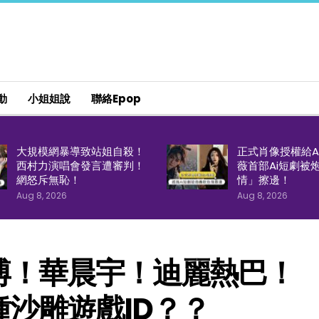
動
小姐姐說
聯絡epop
大規模網暴導致站姐自殺！
正式肖像授權給A
西村力演唱會發言遭審判！
薇首部Ai短劇被
網怒斥無恥！
情」擦邊！
Aug 8, 2026
Aug 8, 2026
博！華晨宇！迪麗熱巴！
沙雕遊戲ID？？