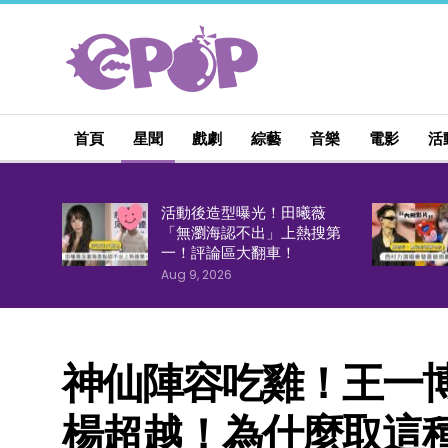
首頁
星聞
戲劇
綜藝
音樂
電影
活
活動後造型曝光！田曦薇
「無瀏海認不出」上熱搜第
一！評論區大翻車！
Aug 9, 2026
神仙陣容吃雞！王一
楊超越！為什麼取這種