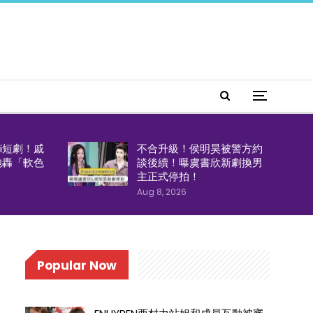
i短劇！戚
不合升級！侯明昊被警方約
炮轟「軟色
談後續！曝虞書欣新劇換男
主正式停拍！
Aug 8, 2026
Popular Now