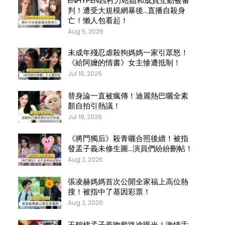
ENHYPEN西村力站姐和成員互動被審
判！遭受大規模網暴後…直播自殺身
亡！懶人包看起！
Aug 5, 2026
未成年殘忍虐殺狗媽媽一家引眾怒！
《給阿嬤的情書》女主慘遭抵制！
Jul 16, 2026
替身論一直被瘋傳！迪麗熱巴曬全素
顏自拍引熱議！
Jul 18, 2026
《將門獨后》殺青曬合照後續！被指
發孟子義未修生圖…演員們紛紛刪帖！
Aug 2, 2026
張凌赫媽媽首次公開全家福上高位熱
搜！被指中了基因彩票！
Aug 2, 2026
王鶴棣孟子義吻戲路途曝光！激情舌