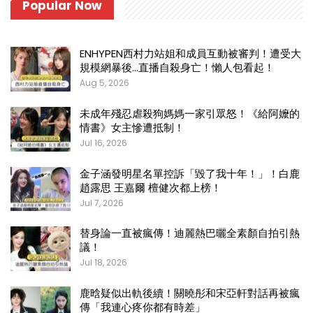
Popular Now
ENHYPEN西村力站姐和成員互動被審判！遭受大
規模網暴後…直播自殺身亡！懶人包看起！
Aug 5, 2026
未成年殘忍虐殺狗媽媽一家引眾怒！《給阿嬤的
情書》女主慘遭抵制！
Jul 16, 2026
金子涵發明星名單控訴「毀了我十年！」！白鹿
趙露思 王嘉爾 檀健次都上榜！
Jul 7, 2026
替身論一直被瘋傳！迪麗熱巴曬全素顏自拍引熱
議！
Jul 18, 2026
鹿晗疑似出軌後續！關曉彤和宋亞軒對話再被瘋
傳「我連心疼你都有時差」