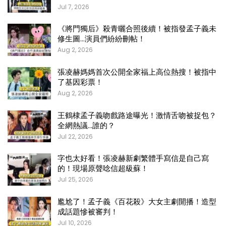
Jul 7, 2026
《將門獨后》殺青曬合照後續！被指發孟子義未
修生圖…演員們紛紛刪帖！
Aug 2, 2026
張凌赫媽媽首次公開全家福上高位熱搜！被指中
了基因彩票！
Aug 2, 2026
王鶴棣孟子義吻戲路途曝光！激情舌吻被捉包？
全網熱議…誰的？
Jul 22, 2026
字也太好看！張凌赫新劇繁體手寫信是自己寫
的！現場原聲唸信超級蘇！
Jul 25, 2026
尷尬了！孟子義《百花殺》大女主劇開播！造型
成話題慘被審判！
Jul 10, 2026