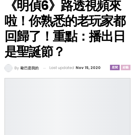
《明偵6》路透視頻來
啦！你熟悉的老玩家都
回歸了！重點：播出日
是聖誕節？
Last updated
Nov 15, 2020
星聞
綜藝
By
歐巴是我的