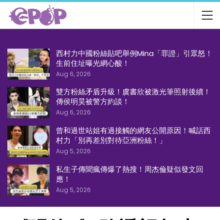
西村力中國粉絲貼吧舉例Mina「罪證」引眾怒！
生前住址曝光網心酸！
Aug 6, 2026
雙方粉絲矛盾升級！虞書欣被激光筆照射後續！
傳侯明昊被警方約談！
Aug 6, 2026
曾和過世站姐有過接觸的網友公開原因！喊話西
村力「別再差別對待亞洲粉絲！」
Aug 5, 2026
私生子傳聞瘋傳爆了熱搜！周杰倫疑似發文回
應！
Aug 5, 2026