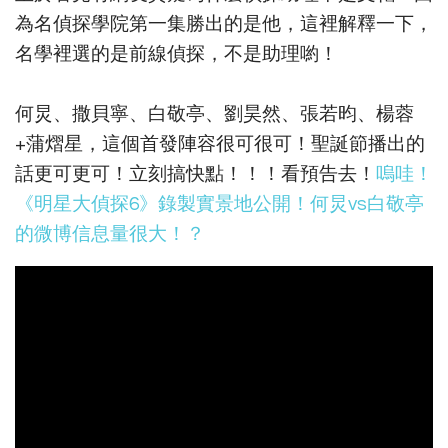
為名偵探學院第一集勝出的是他，這裡解釋一下，
名學裡選的是前線偵探，不是助理喲！
何炅、撒貝寧、白敬亭、劉昊然、張若昀、楊蓉
+蒲熠星，這個首發陣容很可很可！聖誕節播出的
話更可更可！立刻搞快點！！！看預告去！
嗚哇！
《明星大偵探6》錄製實景地公開！何炅vs白敬亭
的微博信息量很大！？