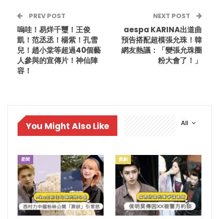
PREV POST
NEXT POST
嗚哇！易烊千璽！王俊
aespa KARINA出道曲
凱！范丞丞！楊紫！孔雪
預告搭配超模張允珠！韓
兒！趙小棠等超過40個藝
網友熱議：「變張允珠圈
人參與的宣傳片！神仙陣
粉大會了！」
容！
All
You Might Also Like
星聞
戲劇