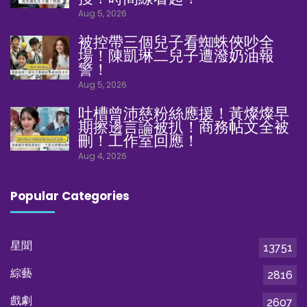
Aug 5, 2026
被控帶三個兒子看蜘蛛俠吵全
場！陳凱琳二兒子遭潑奶油報
警！
Aug 5, 2026
吐槽曾沛慈粉絲應援！黃燦燦早
期擦邊言論被扒！商務帖文全被
刪！工作室回應！
Aug 4, 2026
Popular Categories
星聞
13751
綜藝
2816
戲劇
2607