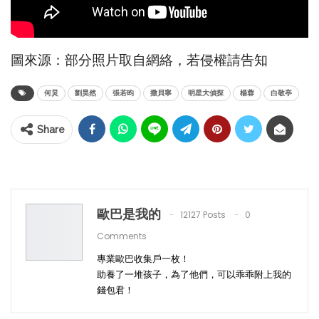
圖來源：部分照片取自網絡，若侵權請告知
何炅
劉昊然
張若昀
撒貝寧
明星大偵探
楊蓉
白敬亭
Share
歐巴是我的
12127 Posts
0
Comments
專業歐巴收集戶一枚！
助養了一堆孩子，為了他們，可以乖乖附上我的
錢包君！