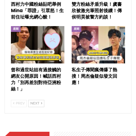
西村力中國粉絲貼吧舉例
雙方粉絲矛盾升級！虞書
Mina「罪證」引眾怒！生
欣被激光筆照射後續！傳
前住址曝光網心酸！
侯明昊被警方約談！
星聞
星聞
曾和過世站姐有過接觸的
私生子傳聞瘋傳爆了熱
網友公開原因！喊話西村
搜！周杰倫疑似發文回
力「別再差別對待亞洲粉
應！
絲！」
PREV
NEXT