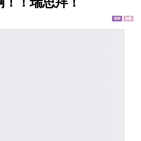
啊！！瑞思拜！
星聞
綜藝