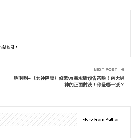
的錢包君！
NEXT POST
啊啊啊~《女神降臨》修豪vs書竣版預告來啦！兩大男
神的正面對決！你是哪一派？
More From Author