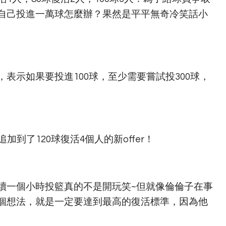
自己投進一萬球怎麼辦？果然是平平無奇冷笑話小
表示如果要投進100球，至少需要嘗試投300球，
到了120球復活4個人的新offer！
續一個小時投籃真的不是開玩笑~但就像倫倫子在事
個想法，就是一定要達到最高的復活標準，因為他