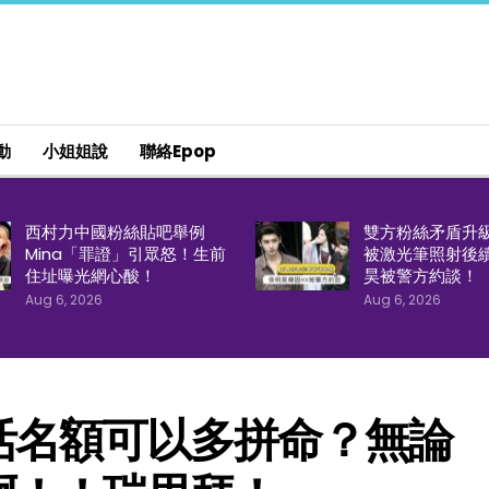
動
小姐姐說
聯絡epop
西村力中國粉絲貼吧舉例
雙方粉絲矛盾升
Mina「罪證」引眾怒！生前
被激光筆照射後
住址曝光網心酸！
昊被警方約談！
Aug 6, 2026
Aug 6, 2026
活名額可以多拼命？無論