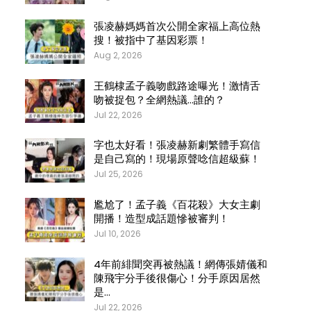
張凌赫媽媽首次公開全家福上高位熱
搜！被指中了基因彩票！
Aug 2, 2026
王鶴棣孟子義吻戲路途曝光！激情舌
吻被捉包？全網熱議…誰的？
Jul 22, 2026
字也太好看！張凌赫新劇繁體手寫信
是自己寫的！現場原聲唸信超級蘇！
Jul 25, 2026
尷尬了！孟子義《百花殺》大女主劇
開播！造型成話題慘被審判！
Jul 10, 2026
4年前緋聞突再被熱議！網傳張婧儀和
陳飛宇分手後很傷心！分手原因居然
是…
Jul 22, 2026