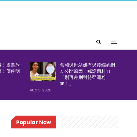
級！虞書欣
曾和過世站姐有過接觸的網
續！傳侯明
友公開原因！喊話西村力
「別再差別對待亞洲粉
絲！」
Aug 5, 2026
Popular Now