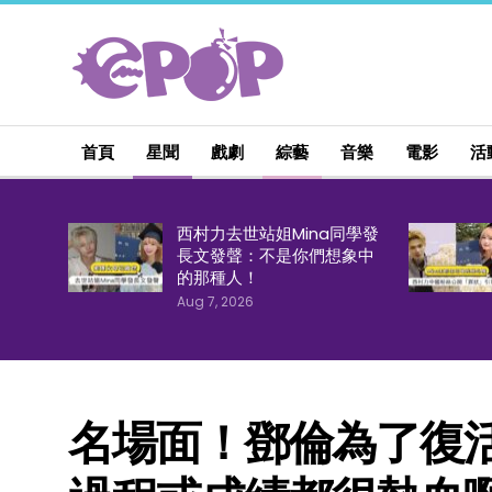
首頁
星聞
戲劇
綜藝
音樂
電影
活
西村力去世站姐Mina同學發
長文發聲：不是你們想象中
的那種人！
Aug 7, 2026
名場面！鄧倫為了復