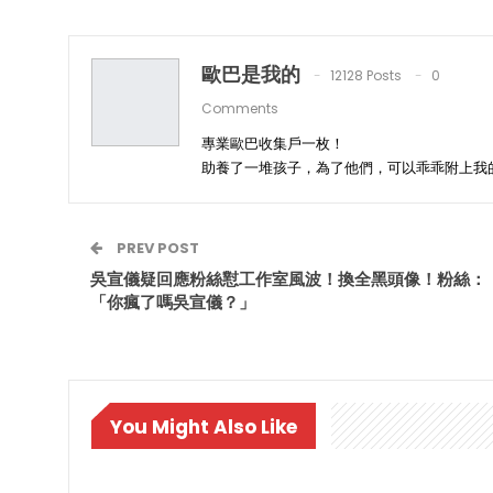
歐巴是我的
12128 Posts
0
Comments
專業歐巴收集戶一枚！
助養了一堆孩子，為了他們，可以乖乖附上我
PREV POST
吳宣儀疑回應粉絲懟工作室風波！換全黑頭像！粉絲：
「你瘋了嗎吳宣儀？」
You Might Also Like