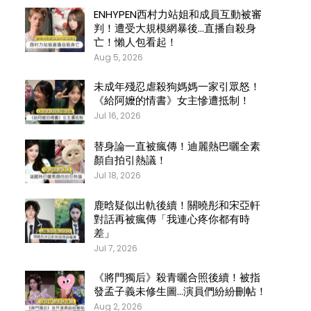
ENHYPEN西村力站姐和成員互動被審
判！遭受大規模網暴後…直播自殺身
亡！懶人包看起！
Aug 5, 2026
未成年殘忍虐殺狗媽媽一家引眾怒！
《給阿嬤的情書》女主慘遭抵制！
Jul 16, 2026
替身論一直被瘋傳！迪麗熱巴曬全素
顏自拍引熱議！
Jul 18, 2026
鹿晗疑似出軌後續！關曉彤和宋亞軒
對話再被瘋傳「我連心疼你都有時
差」
Jul 7, 2026
《將門獨后》殺青曬合照後續！被指
發孟子義未修生圖…演員們紛紛刪帖！
Aug 2, 2026