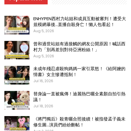
ENHYPEN西村力站姐和成員互動被審判！遭受大
規模網暴後…直播自殺身亡！懶人包看起！
Aug 5, 2026
曾和過世站姐有過接觸的網友公開原因！喊話西
村力「別再差別對待亞洲粉絲！」
Aug 5, 2026
未成年殘忍虐殺狗媽媽一家引眾怒！《給阿嬤的
情書》女主慘遭抵制！
Jul 16, 2026
替身論一直被瘋傳！迪麗熱巴曬全素顏自拍引熱
議！
Jul 18, 2026
《將門獨后》殺青曬合照後續！被指發孟子義未
修生圖…演員們紛紛刪帖！