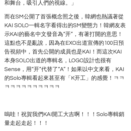
和舞台，吸引人們的視線。」
而在SM公開了首張概念照之後，韓網也熱議著從
KAI SOLO一輯名字看得出的SM變態力！韓網友表
示KAI的藝名中文發音為“开”，有著打開的意思！
這點也不是亂說，因為在EXO出道宣傳的100日預
告視頻中，首先公開的成員也是KAI！而這次KAI
本身SOLO出道的專輯名，LOGO設計也很有
Sense，用“开”代替了“A”！如果以中文來看，KAI
的Solo專輯看起來甚至有「K开工」的感覺！ㅋㅋ
ㅋㅋㅋㅋㅋㅋㅋㅋㅋㅋ
嗚哇！祝賀我們KAI開工大吉啊！！！Solo專輯銷
量走起走起！！！