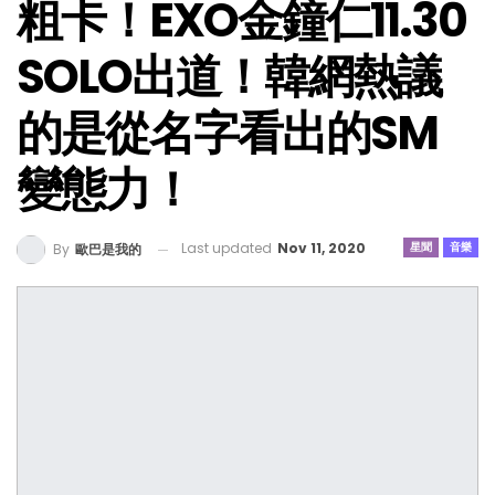
粗卡！EXO金鐘仁11.30
SOLO出道！韓網熱議
的是從名字看出的SM
變態力！
Last updated
Nov 11, 2020
星聞
音樂
By
歐巴是我的