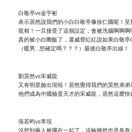
白敬亭vs金宇彬
表示居然說我們的小白白敬亭像徐仁國呢！至
龍相！一旦接受了這個設定，會被洗腦啊啊啊
真的被小白圈飯了，還威脅紅紅說如果白敬亭
（暖男…您確定嗎？？？）最後白敬亭出線！
劉昊然vs宋威龍
又有明星臉出現啦！居然覺得我們的昊然弟弟
他們成為中國臉蛋天才的宋威龍，居然這麼快
張若昀vs李現
沒想到兩人被擺在一起了，這輪雖然也是各有