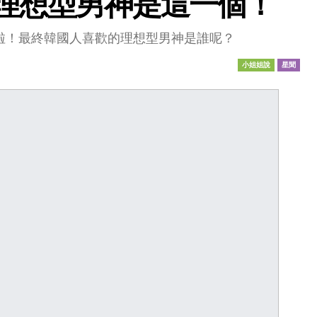
人理想型男神是這一個！
啦！最終韓國人喜歡的理想型男神是誰呢？
小姐姐說
星聞