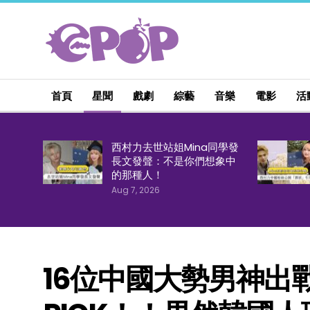
首頁
星聞
戲劇
綜藝
音樂
電影
活
西村力去世站姐Mina同學發
長文發聲：不是你們想象中
的那種人！
Aug 7, 2026
16位中國大勢男神出