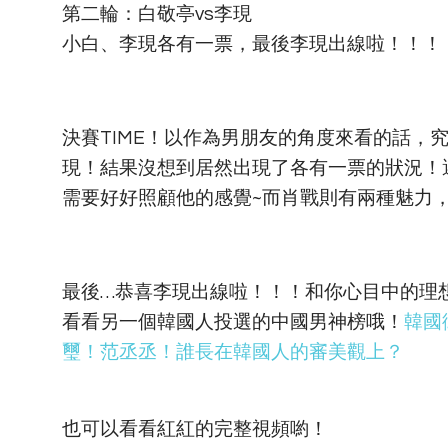
第二輪：白敬亭vs李現
小白、李現各有一票，最後李現出線啦！！！
決賽TIME！以作為男朋友的角度來看的話，
現！結果沒想到居然出現了各有一票的狀況！
需要好好照顧他的感覺~而肖戰則有兩種魅力
最後…恭喜李現出線啦！！！和你心目中的理
看看另一個韓國人投選的中國男神榜哦！
韓國
璽！范丞丞！誰長在韓國人的審美觀上？
也可以看看紅紅的完整視頻喲！