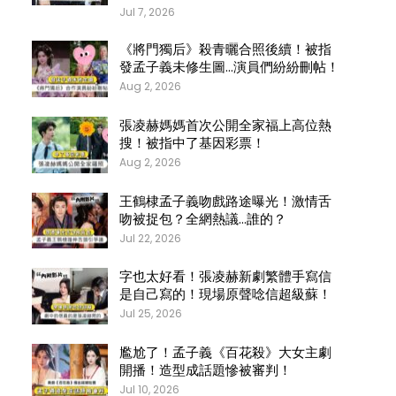
Jul 7, 2026
《將門獨后》殺青曬合照後續！被指
發孟子義未修生圖…演員們紛紛刪帖！
Aug 2, 2026
張凌赫媽媽首次公開全家福上高位熱
搜！被指中了基因彩票！
Aug 2, 2026
王鶴棣孟子義吻戲路途曝光！激情舌
吻被捉包？全網熱議…誰的？
Jul 22, 2026
字也太好看！張凌赫新劇繁體手寫信
是自己寫的！現場原聲唸信超級蘇！
Jul 25, 2026
尷尬了！孟子義《百花殺》大女主劇
開播！造型成話題慘被審判！
Jul 10, 2026