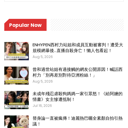
Popular Now
ENHYPEN西村力站姐和成員互動被審判！遭受大
規模網暴後…直播自殺身亡！懶人包看起！
Aug 5, 2026
曾和過世站姐有過接觸的網友公開原因！喊話西
村力「別再差別對待亞洲粉絲！」
Aug 5, 2026
未成年殘忍虐殺狗媽媽一家引眾怒！《給阿嬤的
情書》女主慘遭抵制！
Jul 16, 2026
替身論一直被瘋傳！迪麗熱巴曬全素顏自拍引熱
議！