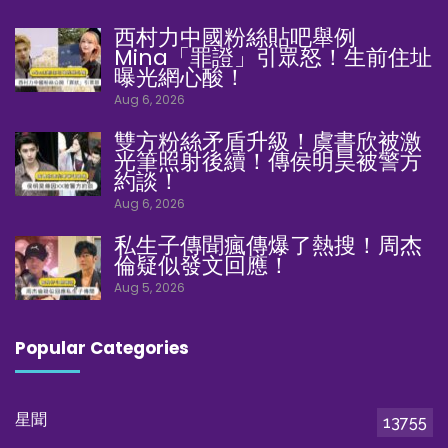
西村力中國粉絲貼吧舉例
Mina「罪證」引眾怒！生前住址
曝光網心酸！
Aug 6, 2026
雙方粉絲矛盾升級！虞書欣被激
光筆照射後續！傳侯明昊被警方
約談！
Aug 6, 2026
私生子傳聞瘋傳爆了熱搜！周杰
倫疑似發文回應！
Aug 5, 2026
Popular Categories
星聞
13755