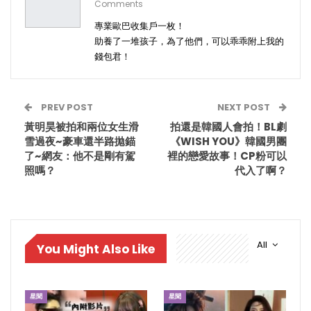
Comments
專業歐巴收集戶一枚！
助養了一堆孩子，為了他們，可以乖乖附上我的
錢包君！
PREV POST
NEXT POST
黃明昊被拍和兩位女生滑
拍還是韓國人會拍！BL劇
雪過夜~豪車還半路拋錨
《WISH YOU》韓國男團
了~網友：他不是剛有駕
裡的戀愛故事！CP粉可以
照嗎？
代入了啊？
All
You Might Also Like
星聞
星聞