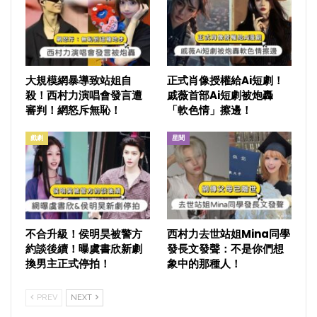
大規模網暴導致站姐自
正式肖像授權給Ai短劇！
殺！西村力演唱會發言遭
戚薇首部Ai短劇被炮轟
審判！網怒斥無恥！
「軟色情」擦邊！
戲劇
星聞
不合升級！侯明昊被警方
西村力去世站姐Mina同學
約談後續！曝虞書欣新劇
發長文發聲：不是你們想
換男主正式停拍！
象中的那種人！
PREV
NEXT