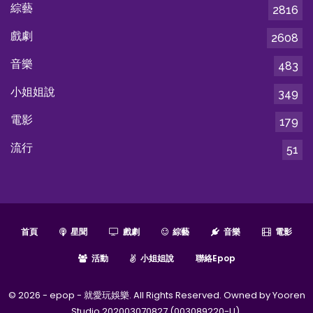
綜藝
2816
戲劇
2608
音樂
483
小姐姐說
349
電影
179
流行
51
首頁
星聞
戲劇
綜藝
音樂
電影
活動
小姐姐說
聯絡epop
© 2026 - epop - 就愛玩娛樂. All Rights Reserved. Owned by Yooren
Studio 202003070827 (003089220-U).