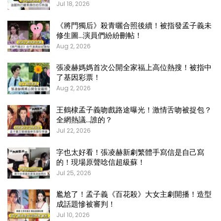
Jul 18, 2026
《將門獨后》殺青曬合照後續！被指發孟子義未
修生圖…演員們紛紛刪帖！
Aug 2, 2026
張凌赫媽媽首次公開全家福上高位熱搜！被指中
了基因彩票！
Aug 2, 2026
王鶴棣孟子義吻戲路途曝光！激情舌吻被捉包？
全網熱議…誰的？
Jul 22, 2026
字也太好看！張凌赫新劇繁體手寫信是自己寫
的！現場原聲唸信超級蘇！
Jul 25, 2026
尷尬了！孟子義《百花殺》大女主劇開播！造型
成話題慘被審判！
Jul 10, 2026