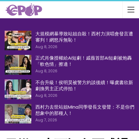
大規模網暴導致站姐自殺！西村力演唱會發言遭
審判！網怒斥無恥！
Aug 8, 2026
正式肖像授權給Ai短劇！戚薇首部Ai短劇被炮轟
「軟色情」擦邊！
Aug 8, 2026
不合升級！侯明昊被警方約談後續！曝虞書欣新
劇換男主正式停拍！
Aug 8, 2026
西村力去世站姐Mina同學發長文發聲：不是你們
想象中的那種人！
Aug 7, 2026