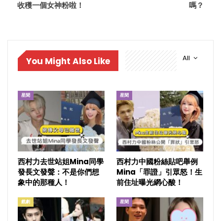
收穫一個女神粉啦！
嗎？
All
You Might Also Like
星聞
星聞
西村力去世站姐Mina同學
西村力中國粉絲貼吧舉例
發長文發聲：不是你們想
Mina「罪證」引眾怒！生
象中的那種人！
前住址曝光網心酸！
戲劇
星聞