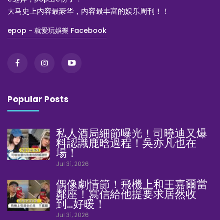
大马史上内容最豪华，内容最丰富的娱乐周刊！！
epop - 就愛玩娛樂 Facebook
Popular Posts
私人酒局細節曝光！司曉迪又爆
料認識鹿晗過程！吳亦凡也在
場！
Jul 31, 2026
偶像劇情節！飛機上和王嘉爾當
鄰座！寫信給他提要求居然收
到…好暖！
Jul 31, 2026