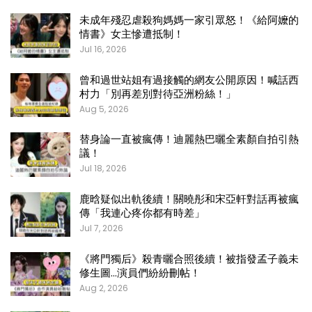
未成年殘忍虐殺狗媽媽一家引眾怒！《給阿嬤的
情書》女主慘遭抵制！
Jul 16, 2026
曾和過世站姐有過接觸的網友公開原因！喊話西
村力「別再差別對待亞洲粉絲！」
Aug 5, 2026
替身論一直被瘋傳！迪麗熱巴曬全素顏自拍引熱
議！
Jul 18, 2026
鹿晗疑似出軌後續！關曉彤和宋亞軒對話再被瘋
傳「我連心疼你都有時差」
Jul 7, 2026
《將門獨后》殺青曬合照後續！被指發孟子義未
修生圖…演員們紛紛刪帖！
Aug 2, 2026