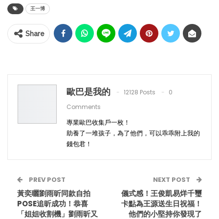
王一博
Share
歐巴是我的
12128 Posts
0
Comments
專業歐巴收集戶一枚！
助養了一堆孩子，為了他們，可以乖乖附上我的
錢包君！
PREV POST
NEXT POST
黃奕曬劉雨昕同款自拍
儀式感！王俊凱易烊千璽
POSE追昕成功！恭喜
卡點為王源送生日祝福！
「姐姐收割機」劉雨昕又
他們的小堅持你發現了