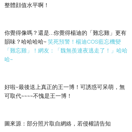
整體顔值水平啊！
你覺得像嗎？還是…你覺得楊迪的「難忘雞」更有
韻味？哈哈哈哈~
笑死預警！楊迪COS藍忘機變
「難忘雞」！網友：「魏無羨連夜逃走了！」哈哈
哈~
好啦~最後送上真正的王一博！可誘惑可呆萌，無
可取代~~~~不愧是王一博！
圖來源：部分照片取自網絡，若侵權請告知