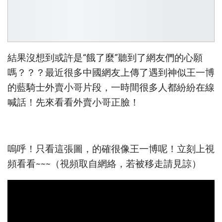
結果沒想到或許是“餓了麼”聽到了網友們的心願
嗎？？？最近很多中國網友上傳了遇到神似王一博
的藍騎士外賣小哥片段，一時間很多人都紛紛在線
喊話！先來看看外賣小哥正臉！
嗚呼！只看這張圖，的確很像王一博呢！立刻上視
頻看看~~~（視頻取自網絡，若被移走請見諒）