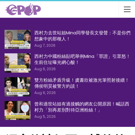
西村力去世站姐Mina同學發長文發聲：不是你們
想象中的那種人！
Aug 7, 2026
西村力中國粉絲貼吧舉例Mina「罪證」引眾怒！
生前住址曝光網心酸！
Aug 6, 2026
雙方粉絲矛盾升級！虞書欣被激光筆照射後續！
傳侯明昊被警方約談！
Aug 6, 2026
曾和過世站姐有過接觸的網友公開原因！喊話西
村力「別再差別對待亞洲粉絲！」
Aug 5, 2026