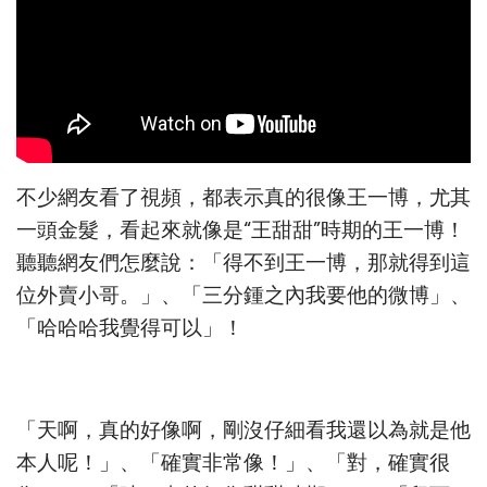
不少網友看了視頻，都表示真的很像王一博，尤其
一頭金髮，看起來就像是“王甜甜”時期的王一博！
聽聽網友們怎麼說：「得不到王一博，那就得到這
位外賣小哥。」、「三分鍾之內我要他的微博」、
「哈哈哈我覺得可以」！
「天啊，真的好像啊，剛沒仔細看我還以為就是他
本人呢！」、「確實非常像！」、「對，確實很