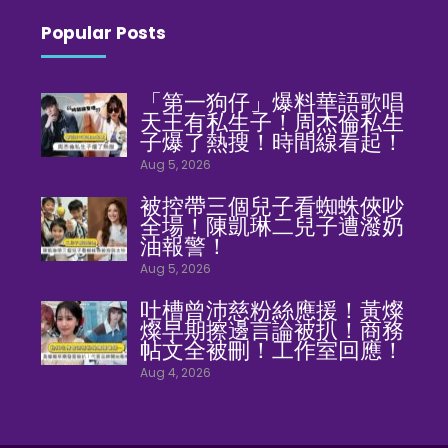
Popular Posts
「第一狗仔」爆料華語歌唱
天王有私生子！周杰倫私生
子爆了熱搜！時間線看起！
Aug 5, 2026
被控帶三個兒子看蜘蛛俠吵
全場！陳凱琳二兒子遭潑奶
油報警！
Aug 5, 2026
吐槽曾沛慈粉絲應援！黃燦
燦早期擦邊言論被扒！商務
帖文全被刪！工作室回應！
Aug 4, 2026