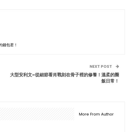
的錢包君！
NEXT POST
大型安利文~從細節看肖戰刻在骨子裡的修養！溫柔的圈
飯日常！
More From Author