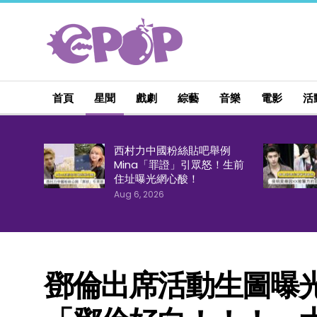
首頁
星聞
戲劇
綜藝
音樂
電影
活
西村力中國粉絲貼吧舉例
Mina「罪證」引眾怒！生前
住址曝光網心酸！
Aug 6, 2026
鄧倫出席活動生圖曝光