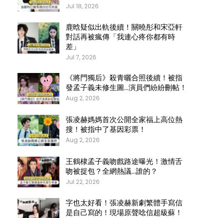
Jul 18, 2026
鹿晗疑似出軌後續！關曉彤和宋亞軒
對話再被瘋傳「我連心疼你都有時
差」
Jul 7, 2026
《將門獨后》殺青曬合照後續！被指
發孟子義未修生圖…演員們紛紛刪帖！
Aug 2, 2026
張凌赫媽媽首次公開全家福上高位熱
搜！被指中了基因彩票！
Aug 2, 2026
王鶴棣孟子義吻戲路途曝光！激情舌
吻被捉包？全網熱議…誰的？
Jul 22, 2026
字也太好看！張凌赫新劇繁體手寫信
是自己寫的！現場原聲唸信超級蘇！