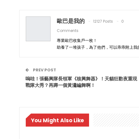
歐巴是我的
12127 Posts
0
Comments
專業歐巴收集戶一枚！
助養了一堆孩子，為了他們，可以乖乖附上我
PREV POST
嗚哇！張藝興隊長領軍《核興舞器》！天貓狂歡夜重現
戰隊大秀？再蹲一個黃瀟編舞啊！
You Might Also Like