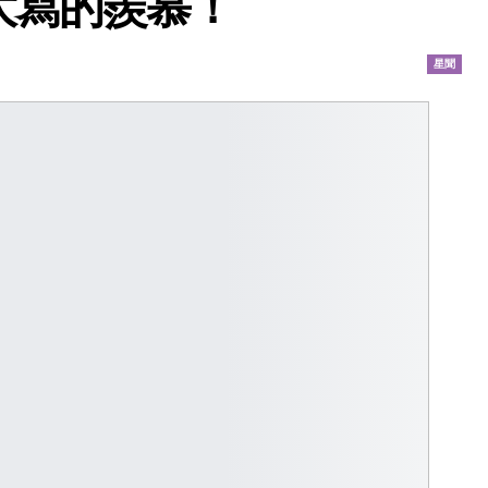
大寫的羨慕！
星聞