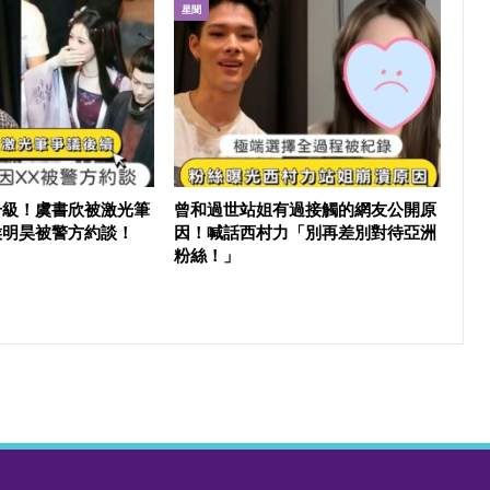
星聞
升級！虞書欣被激光筆
曾和過世站姐有過接觸的網友公開原
侯明昊被警方約談！
因！喊話西村力「別再差別對待亞洲
粉絲！」