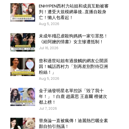
ENHYPEN西村力站姐和成員互動被審
判！遭受大規模網暴後…直播自殺身
亡！懶人包看起！
Aug 5, 2026
未成年殘忍虐殺狗媽媽一家引眾怒！
《給阿嬤的情書》女主慘遭抵制！
Jul 16, 2026
曾和過世站姐有過接觸的網友公開原
因！喊話西村力「別再差別對待亞洲
粉絲！」
Aug 5, 2026
金子涵發明星名單控訴「毀了我十
年！」！白鹿 趙露思 王嘉爾 檀健次
都上榜！
Jul 7, 2026
替身論一直被瘋傳！迪麗熱巴曬全素
顏自拍引熱議！