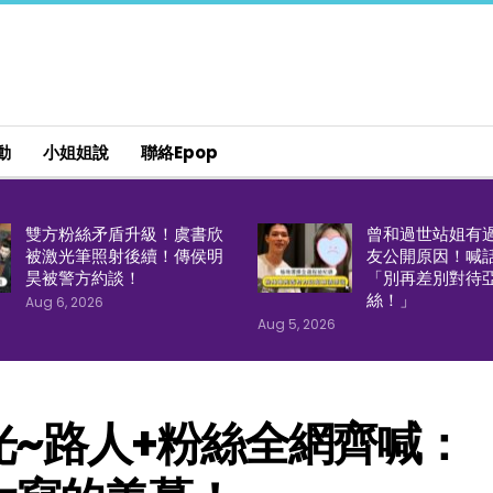
動
小姐姐說
聯絡epop
雙方粉絲矛盾升級！虞書欣
曾和過世站姐有
被激光筆照射後續！傳侯明
友公開原因！喊
昊被警方約談！
「別再差別對待
絲！」
Aug 6, 2026
Aug 5, 2026
~路人+粉絲全網齊喊：