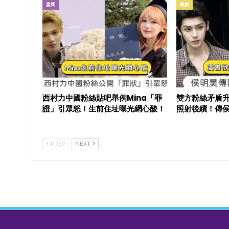
星聞
戲劇
西村力中國粉絲貼吧舉例Mina「罪
雙方粉絲矛盾
證」引眾怒！生前住址曝光網心酸！
照射後續！傳
PREV
NEXT