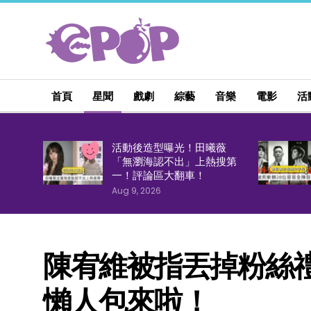
首頁
星聞
戲劇
綜藝
音樂
電影
活
活動後造型曝光！田曦薇
「無瀏海認不出」上熱搜第
一！評論區大翻車！
Aug 9, 2026
陳宥維被指丟掉粉絲
懶人包來啦！