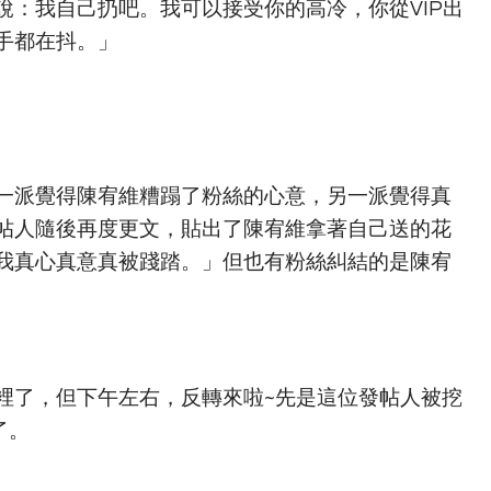
說：我自己扔吧。我可以接受你的高冷，你從VIP出
手都在抖。」
一派覺得陳宥維糟蹋了粉絲的心意，另一派覺得真
帖人隨後再度更文，貼出了陳宥維拿著自己送的花
我真心真意真被踐踏。」但也有粉絲糾結的是陳宥
裡了，但下午左右，反轉來啦~先是這位發帖人被挖
了。