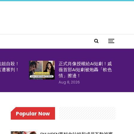
站姐自殺！
正式肖像授權給Ai短劇！戚
言遭審判！
薇首部Ai短劇被炮轟「軟色
情」擦邊！
Aug 8, 2026
Popular Now