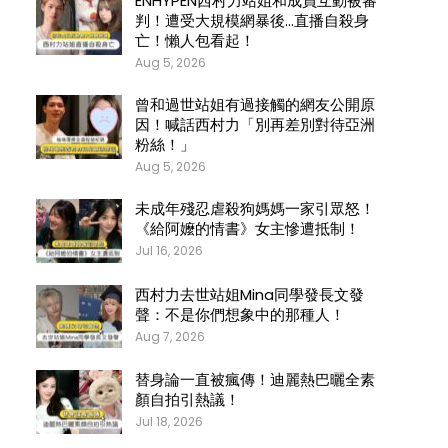
ENHYPEN西村力站姐和成員互動被審
判！遭受大規模網暴後…直播自殺身
亡！懶人包看起！
Aug 5, 2026
曾和過世站姐有過接觸的網友公開原
因！喊話西村力「別再差別對待亞洲
粉絲！」
Aug 5, 2026
未成年殘忍虐殺狗媽媽一家引眾怒！
《給阿嬤的情書》女主慘遭抵制！
Jul 16, 2026
西村力去世站姐Mina同學發長文發
聲：不是你們想象中的那種人！
Aug 7, 2026
替身論一直被瘋傳！迪麗熱巴曬全素
顏自拍引熱議！
Jul 18, 2026