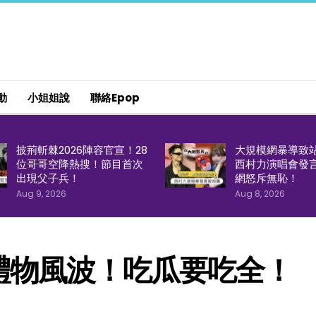
動
小姐姐說
聯絡epop
披荊斬棘2026陣容官宣！28
大規模網暴導致
位哥哥空降熱搜！節目首次
西村力演唱會發
出現父子兵！
網怒斥無恥！
Aug 9, 2026
Aug 8, 2026
禮物風波！吃瓜要吃全！