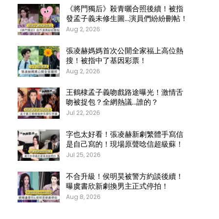
《將門獨后》殺青曬合照後續！被指
發孟子義未修生圖…演員們紛紛刪帖！
Aug 2, 2026
張凌赫媽媽首次公開全家福上高位熱
搜！被指中了基因彩票！
Aug 2, 2026
王鶴棣孟子義吻戲路途曝光！激情舌
吻被捉包？全網熱議…誰的？
Jul 22, 2026
字也太好看！張凌赫新劇繁體手寫信
是自己寫的！現場原聲唸信超級蘇！
Jul 25, 2026
不合升級！侯明昊被警方約談後續！
曝虞書欣新劇換男主正式停拍！
Aug 8, 2026