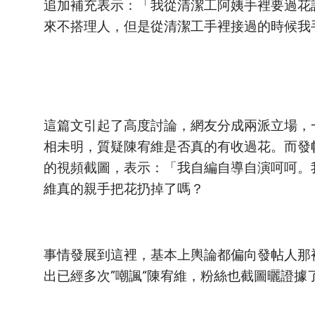
追加補充表示：「我從清潔工阿姨手裡要過花
來不搭理人，但是從清潔工手裡接過的時候我
這篇文引起了高度討論，網友分成兩派立場，
相未明，質疑陳宥維是否真的有收過花。而發
的視頻截圖，表示：「我自編自導自演呵呵。
維真的親手把花扔掉了嗎？
事情發展到這裡，基本上輿論都偏向發帖人那
出已經多次”嘲諷“陳宥維，粉絲也截圖曬證據