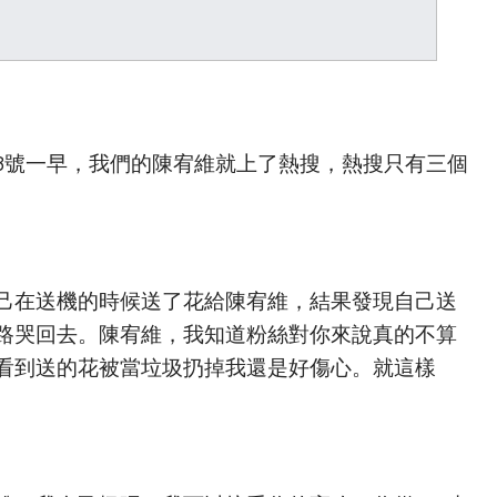
3號一早，我們的陳宥維就上了熱搜，熱搜只有三個
己在送機的時候送了花給陳宥維，結果發現自己送
路哭回去。陳宥維，我知道粉絲對你來說真的不算
看到送的花被當垃圾扔掉我還是好傷心。就這樣