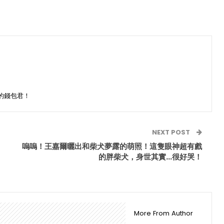
的錢包君！
NEXT POST
嗚嗚！王嘉爾曬出和柴犬夢露的萌照！這隻眼神超有戲
的胖柴犬，身世其實…很好哭！
More From Author