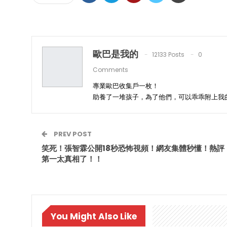
歐巴是我的
12133 Posts
0
Comments
專業歐巴收集戶一枚！
助養了一堆孩子，為了他們，可以乖乖附上我
PREV POST
笑死！張智霖公開18秒恐怖視頻！網友集體秒懂！熱評
第一太真相了！！
You Might Also Like