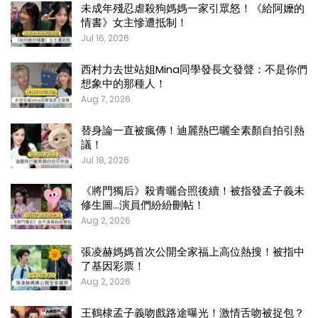
未成年殘忍虐殺狗媽媽一家引眾怒！《給阿嬤的
情書》女主慘遭抵制！
Jul 16, 2026
西村力去世站姐Mina同學發長文發聲：不是你們
想象中的那種人！
Aug 7, 2026
替身論一直被瘋傳！迪麗熱巴曬全素顏自拍引熱
議！
Jul 18, 2026
《將門獨后》殺青曬合照後續！被指發孟子義未
修生圖…演員們紛紛刪帖！
Aug 2, 2026
張凌赫媽媽首次公開全家福上高位熱搜！被指中
了基因彩票！
Aug 2, 2026
王鶴棣孟子義吻戲路途曝光！激情舌吻被捉包？