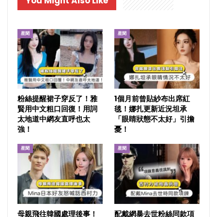
You Might Also Like
星聞
星聞
粉絲提醒裙子穿反了！雅
1個月前曾貼紗布出席紅
賢用中文粗口回復！用詞
毯！娜扎更新近況坦承
太地道中網友直呼也太
「眼睛狀態不太好」引擔
強！
憂！
星聞
星聞
母親飛往韓國處理後事！
配戴網暴去世粉絲同款項