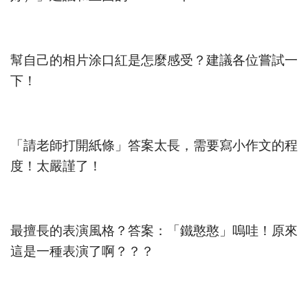
幫自己的相片涂口紅是怎麼感受？建議各位嘗試一
下！
「請老師打開紙條」答案太長，需要寫小作文的程
度！太嚴謹了！
最擅長的表演風格？答案：「鐵憨憨」嗚哇！原來
這是一種表演了啊？？？