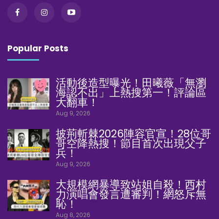
Popular Posts
活動後造型曝光！田曦薇「無瀏
海認不出」上熱搜第一！評論區
大翻車！
Aug 9, 2026
披荊斬棘2026陣容官宣！28位哥
哥空降熱搜！節目首次出現父子
兵！
Aug 9, 2026
大規模網暴導致站姐自殺！西村
力演唱會發言遭審判！網怒斥無
恥！
Aug 8, 2026