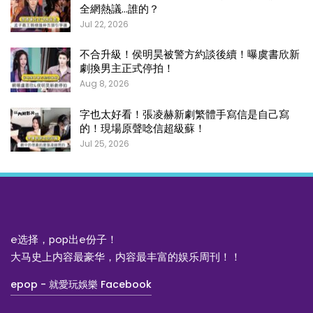
全網熱議…誰的？
Jul 22, 2026
不合升級！侯明昊被警方約談後續！曝虞書欣新
劇換男主正式停拍！
Aug 8, 2026
字也太好看！張凌赫新劇繁體手寫信是自己寫
的！現場原聲唸信超級蘇！
Jul 25, 2026
e选择，pop出e份子！
大马史上内容最豪华，内容最丰富的娱乐周刊！！
epop - 就愛玩娛樂 Facebook