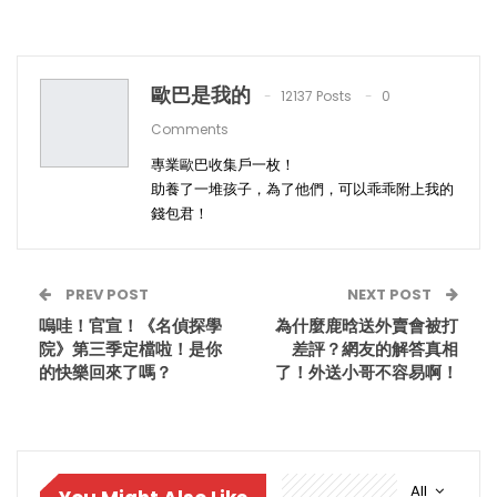
歐巴是我的
12137 Posts
0
Comments
專業歐巴收集戶一枚！
助養了一堆孩子，為了他們，可以乖乖附上我的
錢包君！
PREV POST
NEXT POST
嗚哇！官宣！《名偵探學
為什麼鹿晗送外賣會被打
院》第三季定檔啦！是你
差評？網友的解答真相
的快樂回來了嗎？
了！外送小哥不容易啊！
All