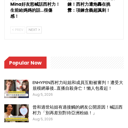
Mina好友怒喊話西村力！
鍊！西村力遭炮轟在挑
生前給媽媽的話…很傷
釁：項鍊含義超諷刺！
感！
PREV
NEXT
Popular Now
ENHYPEN西村力站姐和成員互動被審判！遭受大
規模網暴後…直播自殺身亡！懶人包看起！
Aug 5, 2026
曾和過世站姐有過接觸的網友公開原因！喊話西
村力「別再差別對待亞洲粉絲！」
Aug 5, 2026