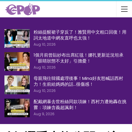
粉絲提醒裙子穿反了！雅賢用中文粗口回復！用
詞太地道中網友直呼也太強！
Aug 10, 2026
1個月前曾貼紗布出席紅毯！娜扎更新近況坦承
「眼睛狀態不太好」引擔憂！
Aug 10, 2026
母親飛往韓國處理後事！Mina好友怒喊話西村
力！生前給媽媽的話…很傷感！
Aug 10, 2026
配戴網暴去世粉絲同款項鍊！西村力遭炮轟在挑
釁：項鍊含義超諷刺！
Aug 9, 2026