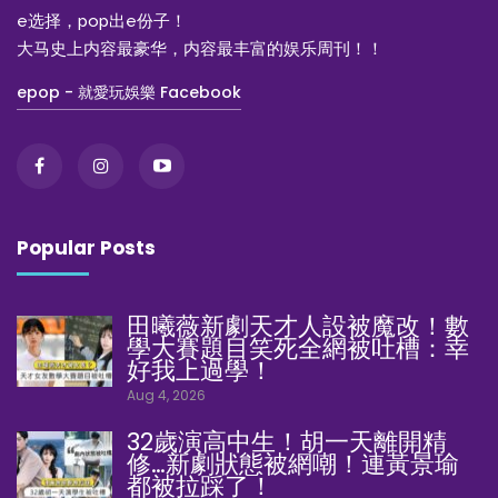
e选择，pop出e份子！
大马史上内容最豪华，内容最丰富的娱乐周刊！！
epop - 就愛玩娛樂 Facebook
Popular Posts
田曦薇新劇天才人設被魔改！數
學大賽題目笑死全網被吐槽：幸
好我上過學！
Aug 4, 2026
32歲演高中生！胡一天離開精
修…新劇狀態被網嘲！連黃景瑜
都被拉踩了！