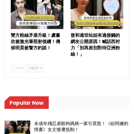
雙方粉絲矛盾升級！虞書
曾和過世站姐有過接觸的
欣被激光筆照射後續！傳
網友公開原因！喊話西村
侯明昊被警方約談！
力「別再差別對待亞洲粉
絲！」
PREV
NEXT
Popular Now
未成年殘忍虐殺狗媽媽一家引眾怒！《給阿嬤的
情書》女主慘遭抵制！