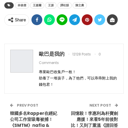
林俊傑
王嘉爾
王源
譚松韻
陳立農
Share
歐巴是我的
12128 Posts
0
Comments
專業歐巴收集戶一枚！
助養了一堆孩子，為了他們，可以乖乖附上我的
錢包君！
PREV POST
NEXT POST
韓國多名Rapper在經紀
回憶殺！李惠利為朴寶劍
公司工作室吸毒被捕！
應援！來看5年前後對
《SMTM》nafla &
比！又到了重溫《請回答