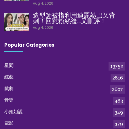
Aug 4, 2026
造型師被指利用迪麗熱巴又背
刺！回懟粉絲後…又刪評！
Aug 4, 2026
Popular Categories
星聞
13752
綜藝
2816
戲劇
2607
音樂
483
小姐姐說
349
電影
179