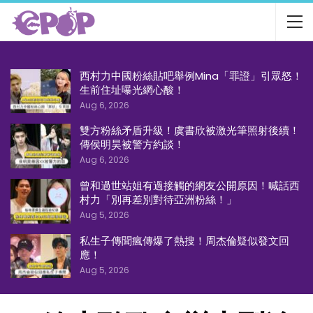
西村力中國粉絲貼吧舉例Mina「罪證」引眾怒！
生前住址曝光網心酸！
Aug 6, 2026
雙方粉絲矛盾升級！虞書欣被激光筆照射後續！
傳侯明昊被警方約談！
Aug 6, 2026
曾和過世站姐有過接觸的網友公開原因！喊話西
村力「別再差別對待亞洲粉絲！」
Aug 5, 2026
私生子傳聞瘋傳爆了熱搜！周杰倫疑似發文回
應！
Aug 5, 2026