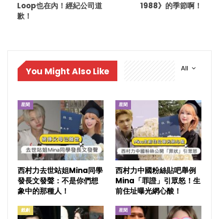
Loop也在內！經紀公司道
1988》的季節啊！
歉！
All
You Might Also Like
星聞
星聞
西村力去世站姐Mina同學
西村力中國粉絲貼吧舉例
發長文發聲：不是你們想
Mina「罪證」引眾怒！生
象中的那種人！
前住址曝光網心酸！
戲劇
星聞