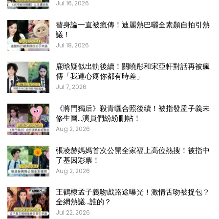
Jul 16, 2026
替身論一直被瘋傳！迪麗熱巴曬全素顏自拍引熱
議！
Jul 18, 2026
鹿晗疑似出軌後續！關曉彤和宋亞軒對話再被瘋
傳「我連心疼你都有時差」
Jul 7, 2026
《將門獨后》殺青曬合照後續！被指發孟子義未
修生圖…演員們紛紛刪帖！
Aug 2, 2026
張凌赫媽媽首次公開全家福上高位熱搜！被指中
了基因彩票！
Aug 2, 2026
王鶴棣孟子義吻戲路途曝光！激情舌吻被捉包？
全網熱議…誰的？
Jul 22, 2026