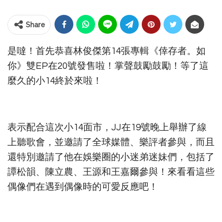
Share
是噠！首先恭喜林俊傑第14張專輯《倖存者。如
你》雙EP在20號發售啦！掌聲鼓勵鼓勵！等了這
麼久的小14終於來啦！
表示配合這次小14面市，JJ在19號晚上舉辦了線
上聽歌會，並邀請了全球媒體、樂評者參與，而且
還特別邀請了他在娛樂圈的小迷弟迷妹們，包括了
譚松韻、陳立農、王源和王嘉爾參與！來看看這些
偶像們在遇到偶像時的可愛反應吧！