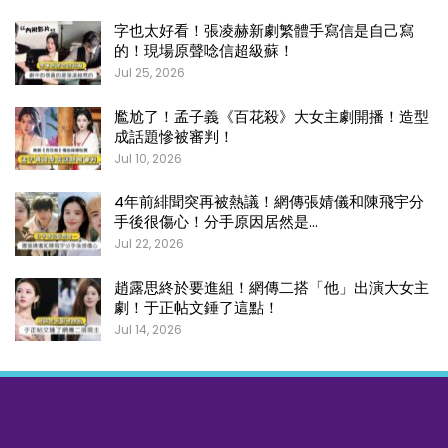
字也太好看！張凌赫新劇繁體手寫信是自己寫
的！現場原聲唸信超級蘇！
Jul 25, 2026
尷尬了！孟子義《百花殺》大女主劇開播！造型
成話題慘被審判！
Jul 10, 2026
4年前緋聞突再被熱議！網傳張婧儀和陳飛宇分
手後很傷心！分手原因居然是…
Jul 22, 2026
趙露思終於要進組！網傳二搭「他」出演大女主
劇！于正帖文錘了這點！
Jul 14, 2026