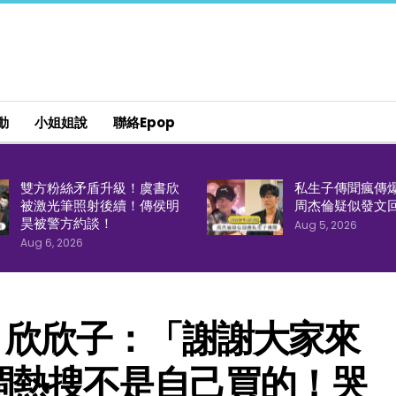
動
小姐姐說
聯絡epop
雙方粉絲矛盾升級！虞書欣
私生子傳聞瘋傳
被激光筆照射後續！傳侯明
周杰倫疑似發文
昊被警方約談！
Aug 5, 2026
Aug 6, 2026
！欣欣子：「謝謝大家來
調熱搜不是自己買的！哭