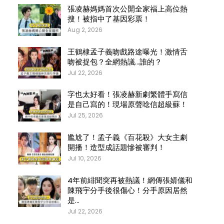
張凌赫媽媽首次公開全家福上高位熱
搜！被指中了基因彩票！
Aug 2, 2026
王鶴棣孟子義吻戲路途曝光！激情舌
吻被捉包？全網熱議…誰的？
Jul 22, 2026
字也太好看！張凌赫新劇繁體手寫信
是自己寫的！現場原聲唸信超級蘇！
Jul 25, 2026
尷尬了！孟子義《百花殺》大女主劇
開播！造型成話題慘被審判！
Jul 10, 2026
4年前緋聞突再被熱議！網傳張婧儀和
陳飛宇分手後很傷心！分手原因居然
是…
Jul 22, 2026