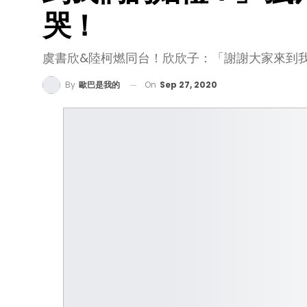
哭！
虞書欣&陸柯燃同台！欣欣子：「謝謝大家來到
On
Sep 27, 2020
By
歐巴是我的