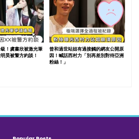
升級！虞書欣被激光筆
曾和過世站姐有過接觸的網友公開原
侯明昊被警方約談！
因！喊話西村力「別再差別對待亞洲
粉絲！」
Popular Posts