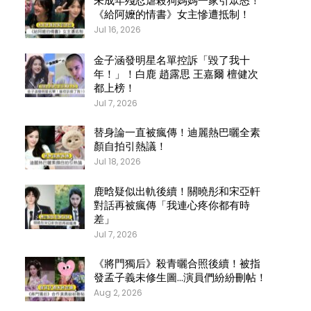
未成年殘忍虐殺狗媽媽一家引眾怒！
《給阿嬤的情書》女主慘遭抵制！
Jul 16, 2026
金子涵發明星名單控訴「毀了我十
年！」！白鹿 趙露思 王嘉爾 檀健次
都上榜！
Jul 7, 2026
替身論一直被瘋傳！迪麗熱巴曬全素
顏自拍引熱議！
Jul 18, 2026
鹿晗疑似出軌後續！關曉彤和宋亞軒
對話再被瘋傳「我連心疼你都有時
差」
Jul 7, 2026
《將門獨后》殺青曬合照後續！被指
發孟子義未修生圖…演員們紛紛刪帖！
Aug 2, 2026