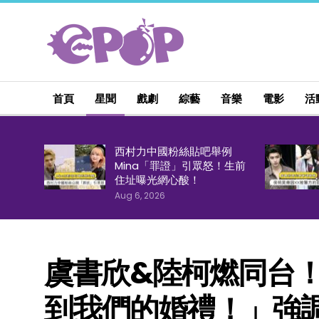
首頁
星聞
戲劇
綜藝
音樂
電影
活
西村力中國粉絲貼吧舉例
Mina「罪證」引眾怒！生前
住址曝光網心酸！
Aug 6, 2026
虞書欣&陸柯燃同台
到我們的婚禮！」強