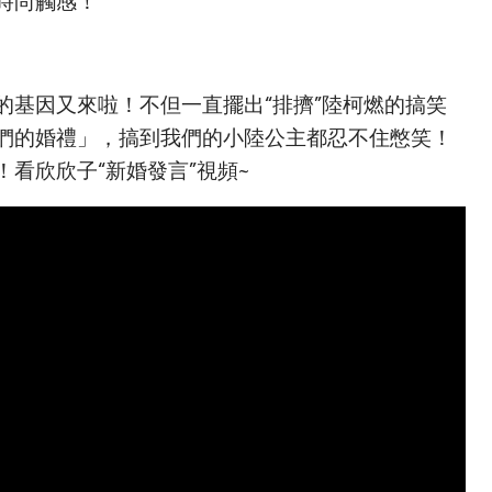
時尚觸感！
的基因又來啦！不但一直擺出“排擠”陸柯燃的搞笑
們的婚禮」，搞到我們的小陸公主都忍不住憋笑！
看欣欣子“新婚發言”視頻~