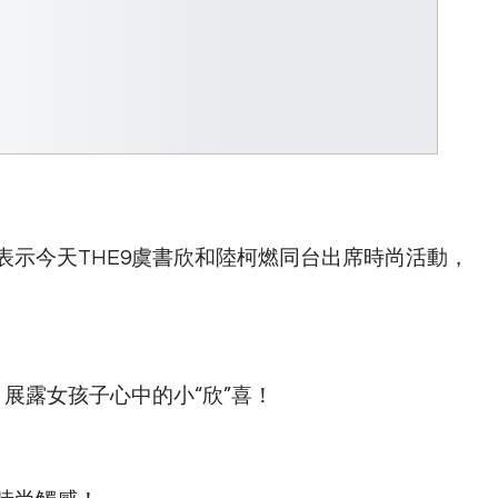
示今天THE9虞書欣和陸柯燃同台出席時尚活動，
愛，展露女孩子心中的小“欣”喜！