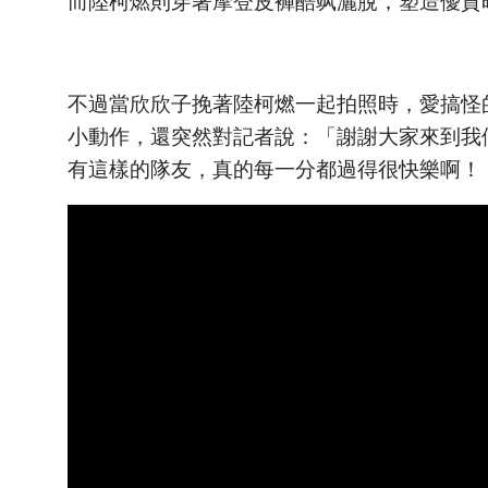
而陸柯燃則穿著摩登皮褲酷飒灑脫，塑造優質
不過當欣欣子挽著陸柯燃一起拍照時，愛搞怪
小動作，還突然對記者說：「謝謝大家來到我
有這樣的隊友，真的每一分都過得很快樂啊！！