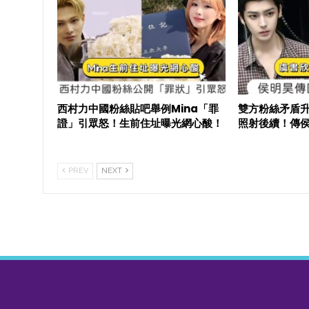
西村力中國粉絲貼吧舉例Mina「罪
雙方粉絲矛盾
證」引眾怒！生前住址曝光網心酸！
照射後續！傳
PREV
NEXT