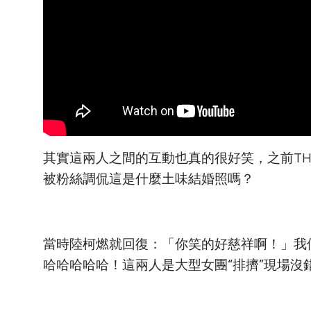
其實這兩人之間的互動也真的很好笑，之前TH
被粉絲調侃這是什麼土味結婚照嗎？
當時陸柯燃就回復：「你笑的好慈祥啊！」我
哈哈哈哈哈！這兩人是大型女團“排擠”現場沒