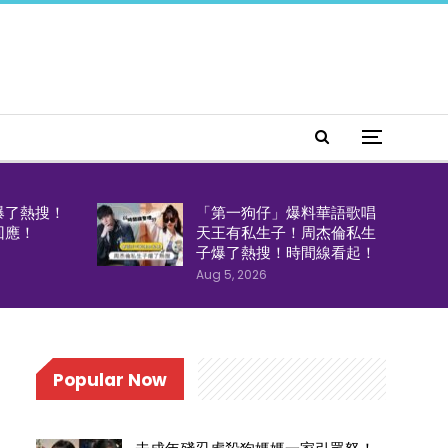
爆了熱搜！
「第一狗仔」爆料華語歌唱
回應！
天王有私生子！周杰倫私生
子爆了熱搜！時間線看起！
Aug 5, 2026
Popular Now