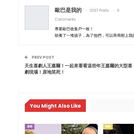
歐巴是我的
12127 Posts
0
Comments
專業歐巴收集戶一枚！
助養了一堆孩子，為了他們，可以乖乖附上我
PREV POST
天生喜劇人王嘉爾！一起來看看這些年王嘉爾的大型喜
劇現場！原地笑死！
You Might Also Like
星聞
戲劇