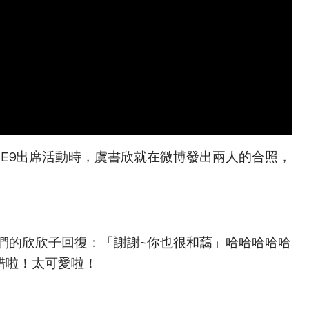
E9出席活動時，虞書欣就在微博發出兩人的合照，
們的欣欣子回復：「謝謝~你也很和藹」哈哈哈哈哈
錯啦！太可愛啦！