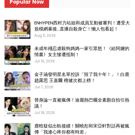
Popular Now
ENHYPEN西村力站姐和成員互動被審判！遭受大
規模網暴後…直播自殺身亡！懶人包看起！
Aug 5, 2026
未成年殘忍虐殺狗媽媽一家引眾怒！《給阿嬤的
情書》女主慘遭抵制！
Jul 16, 2026
金子涵發明星名單控訴「毀了我十年！」！白鹿
趙露思 王嘉爾 檀健次都上榜！
Jul 7, 2026
替身論一直被瘋傳！迪麗熱巴曬全素顏自拍引熱
議！
Jul 18, 2026
鹿晗疑似出軌後續！關曉彤和宋亞軒對話再被瘋
傳「我連心疼你都有時差」