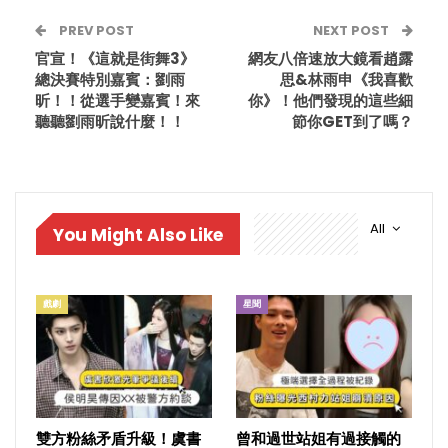
PREV POST
NEXT POST
官宣！《這就是街舞3》
網友八倍速放大鏡看趙露
總決賽特別嘉賓：劉雨
思&林雨申《我喜歡
昕！！從選手變嘉賓！來
你》！他們發現的這些細
聽聽劉雨昕說什麼！！
節你GET到了嗎？
All
You Might Also Like
戲劇
星聞
雙方粉絲矛盾升級！虞書
曾和過世站姐有過接觸的