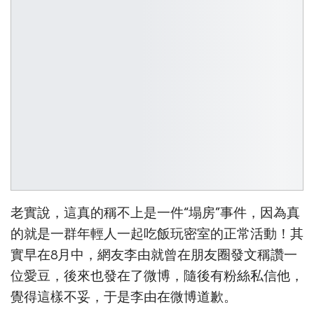
老實說，這真的稱不上是一件“塌房”事件，因為真
的就是一群年輕人一起吃飯玩密室的正常活動！其
實早在8月中，網友李由就曾在朋友圈發文稱讚一
位愛豆，後來也發在了微博，隨後有粉絲私信他，
覺得這樣不妥，于是李由在微博道歉。