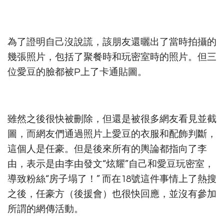
為了證明自己沒說謊，該朋友還曬出了當時拍攝的
幾張照片，包括了聚餐時和玩密室時的照片。但三
位愛豆的臉都被P上了卡通貼圖。
雖然之後很快被刪除，但還是被很多網友看見並截
圖，而網友們通過照片上愛豆的衣服和配飾判斷，
這個人是任豪。但是後來所有的輿論都指向了李
由，表示是由李由發文“炫耀”自己和愛豆玩密室，
導致粉絲“房子塌了！” 而在18號這件事情上了熱搜
之後，任豪方（後援會）也很快回應，並沒有參加
所謂的網傳活動。