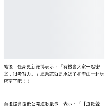
隨後，任豪更新微博表示：「有機會大家一起密
室，很考智力。」這應該就是承認了和李由一起玩
密室了吧！！
而後援會隨後公開道歉啟事，表示：「【道歉聲