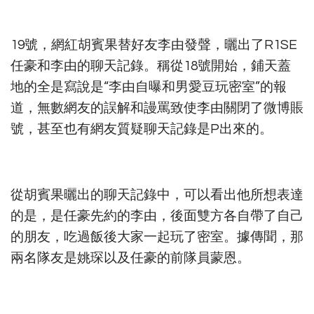
19號，網紅胡賓果替好友李由發聲，曬出了R1SE
任豪和李由的聊天記錄。稱從18號開始，鋪天蓋
地的全是寫說是“李由自曝和男愛豆玩密室”的報
道，無數網友的誤解和謾罵致使李由關閉了微博賬
號，甚至也有網友質疑聊天記錄是P出來的。
從胡賓果曬出的聊天記錄中，可以看出他所想表達
的是，是任豪先約的李由，後面雙方各自帶了自己
的朋友，吃過飯後大家一起玩了密室。據傳聞，那
兩名隊友是姚琛以及任豪的前隊員蒙恩。