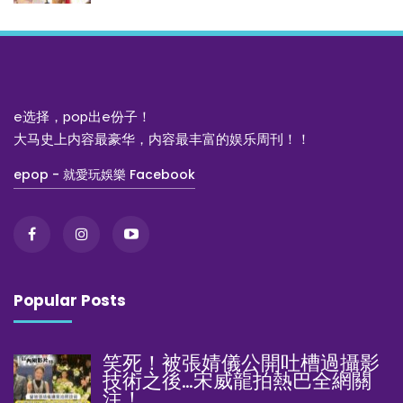
e选择，pop出e份子！
大马史上内容最豪华，内容最丰富的娱乐周刊！！
epop - 就愛玩娛樂 Facebook
Popular Posts
笑死！被張婧儀公開吐槽過攝影
技術之後…宋威龍拍熱巴全網關
注！