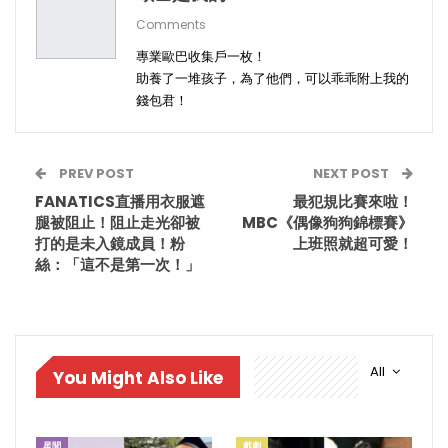
Comments
專業歐巴收集戶一枚！
助養了一堆孩子，為了他們，可以乖乖附上我的
錢包君！
PREV POST
NEXT POST
FANATICS直播用衣服遮
最犯規比賽來啦！
腿被阻止！阻止走光卻被
MBC《偶像狗狗錦標賽》
打的是未入鏡成員！粉
上班照就超可愛！
絲：「這不是第一次！」
All
You Might Also Like
星聞
戲劇