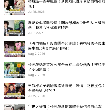
替身論一直被瘋傳！迪麗熱巴曬全素顏自拍引熱
議！
Jul 18, 2026
鹿晗疑似出軌後續！關曉彤和宋亞軒對話再被瘋
傳「我連心疼你都有時差」
Jul 7, 2026
《將門獨后》殺青曬合照後續！被指發孟子義未
修生圖…演員們紛紛刪帖！
Aug 2, 2026
張凌赫媽媽首次公開全家福上高位熱搜！被指中
了基因彩票！
Aug 2, 2026
王鶴棣孟子義吻戲路途曝光！激情舌吻被捉包？
全網熱議…誰的？
Jul 22, 2026
字也太好看！張凌赫新劇繁體手寫信是自己寫