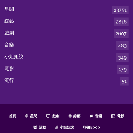
星聞
13751
綜藝
2816
戲劇
2607
音樂
483
小姐姐說
349
電影
179
流行
51
首頁
星聞
戲劇
綜藝
音樂
電影
活動
小姐姐說
聯絡epop