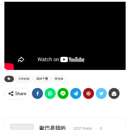
少年的你
易烊千璽
李光洙
Share
歐巴是我的
12127 Posts
0