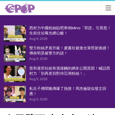
西村力中國粉絲貼吧舉例Mina「罪證」引眾怒！
生前住址曝光網心酸！
Aug 6, 2026
雙方粉絲矛盾升級！虞書欣被激光筆照射後續！
傳侯明昊被警方約談！
Aug 6, 2026
曾和過世站姐有過接觸的網友公開原因！喊話西
村力「別再差別對待亞洲粉絲！」
Aug 5, 2026
私生子傳聞瘋傳爆了熱搜！周杰倫疑似發文回
應！
Aug 5, 2026