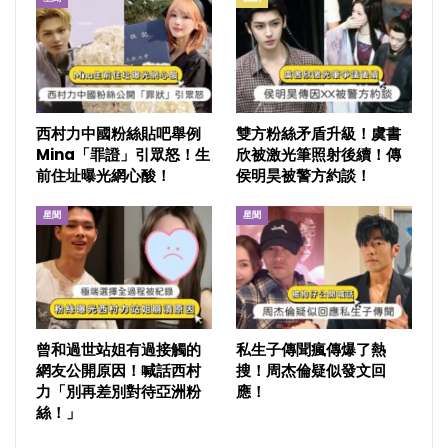
西村力中國粉絲貼吧舉例
雙方粉絲矛盾升級！虞書
Mina「罪證」引眾怒！生
欣被激光筆照射後續！傳
前住址曝光網心酸！
侯明昊被警方約談！
星聞
星聞
曾和過世站姐有過接觸的
私生子傳聞瘋傳爆了熱
網友公開原因！喊話西村
搜！周杰倫疑似發文回
力「別再差別對待亞洲粉
應！
絲！」