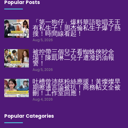
Popular Posts
「第一狗仔」爆料華語歌唱天王
有私生子！周杰倫私生子爆了熱
搜！時間線看起！
Aug 5, 2026
被控帶三個兒子看蜘蛛俠吵全
場！陳凱琳二兒子遭潑奶油報
警！
Aug 5, 2026
吐槽曾沛慈粉絲應援！黃燦燦早
期擦邊言論被扒！商務帖文全被
刪！工作室回應！
Aug 4, 2026
Popular Categories