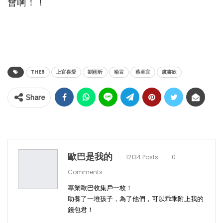
會啊！！
THE9
上官喜愛
劉雨昕
喻言
蔡卓宜
虞書欣
Share
歐巴是我的
12134 Posts
0
Comments
專業歐巴收集戶一枚！
助養了一堆孩子，為了他們，可以乖乖附上我的
錢包君！