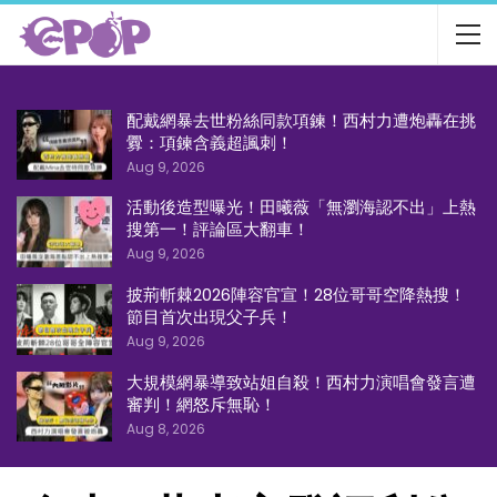
配戴網暴去世粉絲同款項鍊！西村力遭炮轟在挑
釁：項鍊含義超諷刺！
Aug 9, 2026
活動後造型曝光！田曦薇「無瀏海認不出」上熱
搜第一！評論區大翻車！
Aug 9, 2026
披荊斬棘2026陣容官宣！28位哥哥空降熱搜！
節目首次出現父子兵！
Aug 9, 2026
大規模網暴導致站姐自殺！西村力演唱會發言遭
審判！網怒斥無恥！
Aug 8, 2026