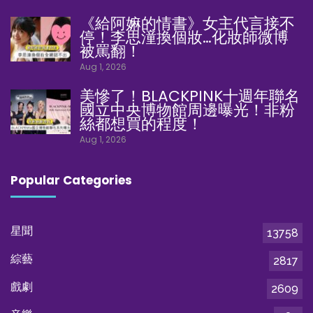
《給阿嫲的情書》女主代言接不
停！李思潼換個妝…化妝師微博
被罵翻！
Aug 1, 2026
美慘了！BLACKPINK十週年聯名
國立中央博物館周邊曝光！非粉
絲都想買的程度！
Aug 1, 2026
Popular Categories
星聞
13758
綜藝
2817
戲劇
2609