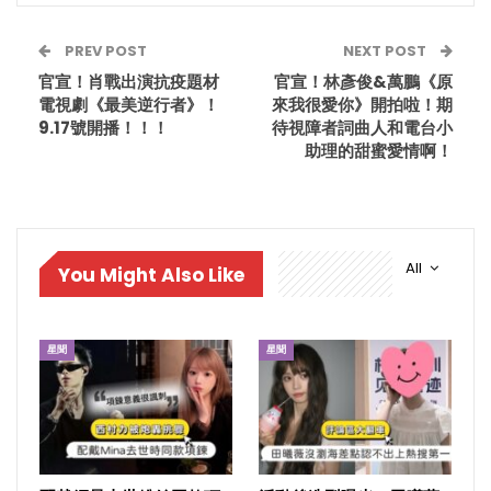
PREV POST
NEXT POST
官宣！肖戰出演抗疫題材
官宣！林彥俊&萬鵬《原
電視劇《最美逆行者》！
來我很愛你》開拍啦！期
9.17號開播！！！
待視障者詞曲人和電台小
助理的甜蜜愛情啊！
All
You Might Also Like
星聞
星聞