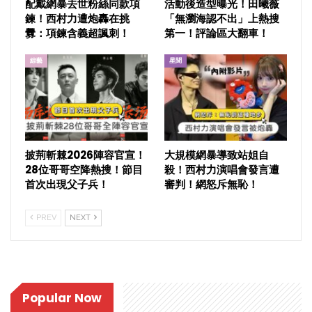
配戴網暴去世粉絲同款項
活動後造型曝光！田曦薇
鍊！西村力遭炮轟在挑
「無瀏海認不出」上熱搜
釁：項鍊含義超諷刺！
第一！評論區大翻車！
綜藝
星聞
披荊斬棘2026陣容官宣！
大規模網暴導致站姐自
28位哥哥空降熱搜！節目
殺！西村力演唱會發言遭
首次出現父子兵！
審判！網怒斥無恥！
PREV
NEXT
Popular Now