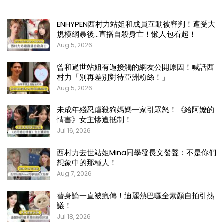
ENHYPEN西村力站姐和成員互動被審判！遭受大
規模網暴後…直播自殺身亡！懶人包看起！
Aug 5, 2026
曾和過世站姐有過接觸的網友公開原因！喊話西
村力「別再差別對待亞洲粉絲！」
Aug 5, 2026
未成年殘忍虐殺狗媽媽一家引眾怒！《給阿嬤的
情書》女主慘遭抵制！
Jul 16, 2026
西村力去世站姐Mina同學發長文發聲：不是你們
想象中的那種人！
Aug 7, 2026
替身論一直被瘋傳！迪麗熱巴曬全素顏自拍引熱
議！
Jul 18, 2026