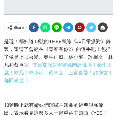
Share
是噠！都知道13號的THE9團綜《非日常派對》錄
製，邀請了曾經在《青春有你2》的選手吧！包括
了像是上官喜愛、秦牛正威、林小宅、許馨文、林
凡和蔡卓宜~
非日常派對變婧妹團建現場！秦牛正
威！林凡！林小宅！蔡卓宜！上官喜愛！許馨文！
都回來啦！
13號晚上就有婧妹們演繹主題曲的經典視頻流
出，表示看見這麼多人一起重跳主題曲《YES！