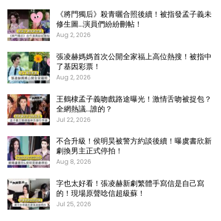
《將門獨后》殺青曬合照後續！被指發孟子義未
修生圖…演員們紛紛刪帖！
Aug 2, 2026
張凌赫媽媽首次公開全家福上高位熱搜！被指中
了基因彩票！
Aug 2, 2026
王鶴棣孟子義吻戲路途曝光！激情舌吻被捉包？
全網熱議…誰的？
Jul 22, 2026
不合升級！侯明昊被警方約談後續！曝虞書欣新
劇換男主正式停拍！
Aug 8, 2026
字也太好看！張凌赫新劇繁體手寫信是自己寫
的！現場原聲唸信超級蘇！
Jul 25, 2026