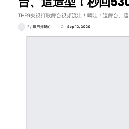
台、這造型！秒回53
THE9央視打歌舞台視頻流出！嗚哇！這舞台、
On
Sep 12, 2020
By
歐巴是我的