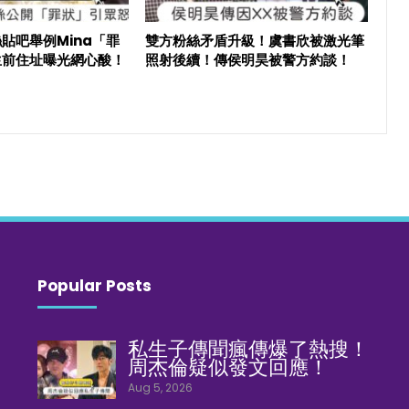
貼吧舉例Mina「罪
雙方粉絲矛盾升級！虞書欣被激光筆
生前住址曝光網心酸！
照射後續！傳侯明昊被警方約談！
Popular Posts
私生子傳聞瘋傳爆了熱搜！
周杰倫疑似發文回應！
Aug 5, 2026