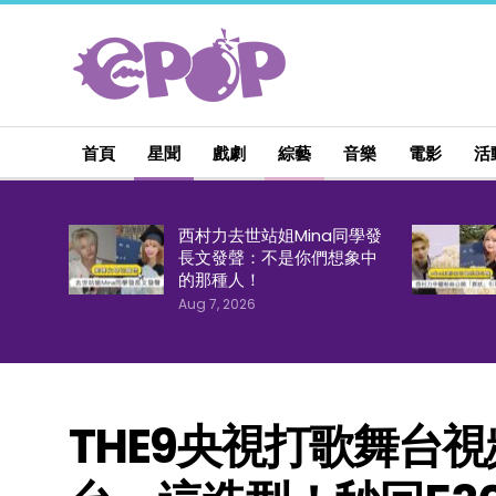
首頁
星聞
戲劇
綜藝
音樂
電影
活
西村力去世站姐Mina同學發
長文發聲：不是你們想象中
的那種人！
Aug 7, 2026
THE9央視打歌舞台