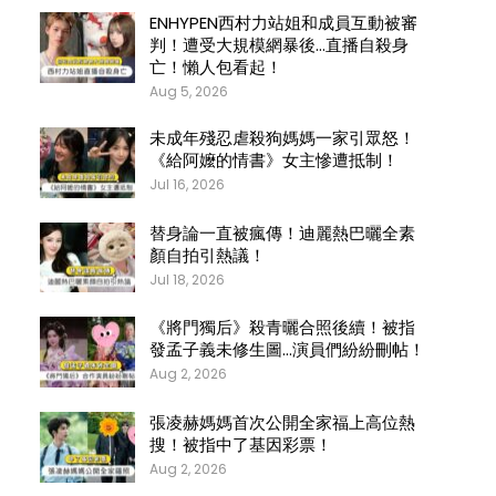
ENHYPEN西村力站姐和成員互動被審
判！遭受大規模網暴後…直播自殺身
亡！懶人包看起！
Aug 5, 2026
未成年殘忍虐殺狗媽媽一家引眾怒！
《給阿嬤的情書》女主慘遭抵制！
Jul 16, 2026
替身論一直被瘋傳！迪麗熱巴曬全素
顏自拍引熱議！
Jul 18, 2026
《將門獨后》殺青曬合照後續！被指
發孟子義未修生圖…演員們紛紛刪帖！
Aug 2, 2026
張凌赫媽媽首次公開全家福上高位熱
搜！被指中了基因彩票！
Aug 2, 2026