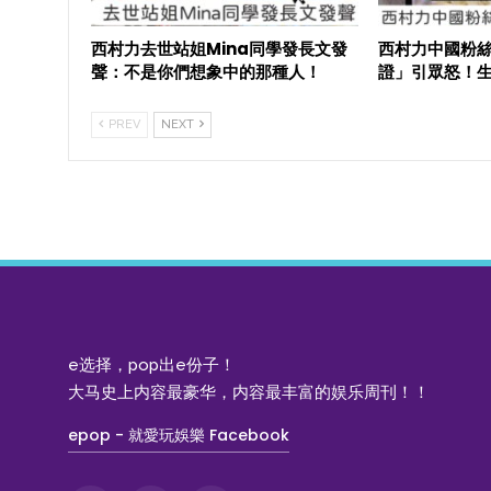
西村力去世站姐Mina同學發長文發
西村力中國粉絲
聲：不是你們想象中的那種人！
證」引眾怒！
PREV
NEXT
e选择，pop出e份子！
大马史上内容最豪华，内容最丰富的娱乐周刊！！
epop - 就愛玩娛樂 Facebook