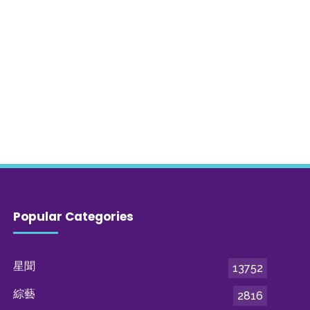
Popular Categories
星聞
13752
綜藝
2816