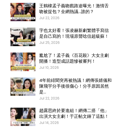
王鶴棣孟子義吻戲路途曝光！激情舌
吻被捉包？全網熱議…誰的？
Jul 22, 2026
字也太好看！張凌赫新劇繁體手寫信
是自己寫的！現場原聲唸信超級蘇！
Jul 25, 2026
尷尬了！孟子義《百花殺》大女主劇
開播！造型成話題慘被審判！
Jul 10, 2026
4年前緋聞突再被熱議！網傳張婧儀和
陳飛宇分手後很傷心！分手原因居然
是…
Jul 22, 2026
趙露思終於要進組！網傳二搭「他」
出演大女主劇！于正帖文錘了這點！
Jul 14, 2026