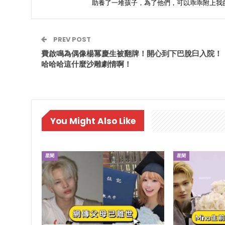
助養了一堆孩子，為了他們，可以乖乖附上我
PREV POST
費啟鳴為偶像楊冪慶生被翻牌！開心到下巴脫臼入院！
哈哈哈這什麼沙雕劇情啊！
You Might Also Like
星聞
星聞