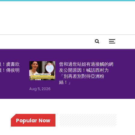
級！虞書欣
曾和過世站姐有過接觸的網
續！傳侯明
友公開原因！喊話西村力
「別再差別對待亞洲粉
絲！」
Aug 5, 2026
Popular Now