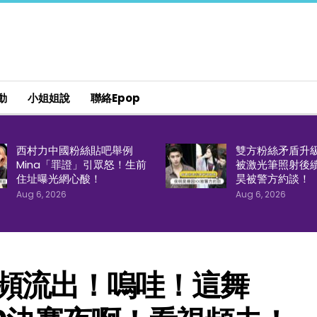
動
小姐姐說
聯絡epop
西村力中國粉絲貼吧舉例
雙方粉絲矛盾升
Mina「罪證」引眾怒！生前
被激光筆照射後
住址曝光網心酸！
昊被警方約談！
Aug 6, 2026
Aug 6, 2026
視頻流出！嗚哇！這舞