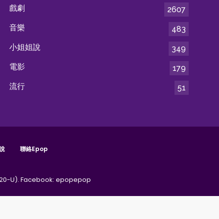
戲劇
2607
音樂
483
小姐姐說
349
電影
179
流行
51
說
聯絡epop
20-U).
Facebook:
epopepop