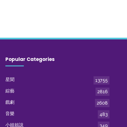
Popular Categories
星聞
13755
綜藝
2816
戲劇
2608
音樂
483
小姐姐說
349