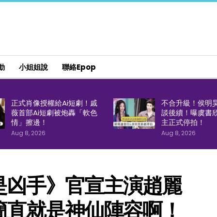
動
小姐姐說
聯絡epop
正式肖像授權給Ai短劇！戚
不合升級！侯明
薇首部Ai短劇被炮轟「軟色
談後續！曝虞書
情」擦邊！
主正式停拍！
Aug 8, 2026
Aug 8, 2026
是凶手》官宣主演趙麗
簡直就是神仙陣容啊！