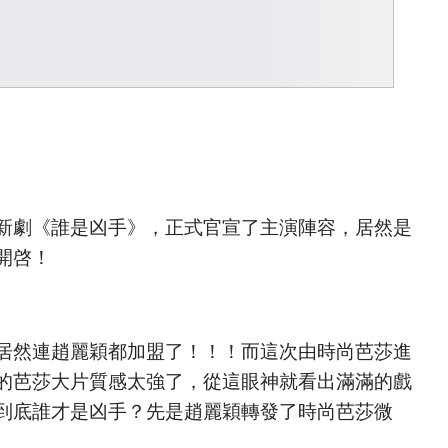
新劇《誰是凶手》，正式官宣了主演陣容，居然是
開啓！
居然連趙麗穎都加盟了！！！而這次由時尚芭莎進
的芭莎大片質感太強了，從這眼神就看出滿滿的戲
到底誰才是凶手？先是趙麗穎轉發了時尚芭莎微