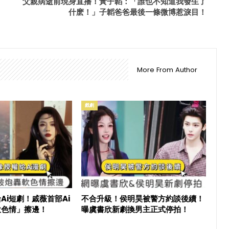
父親病逝前現身直播！黃子韜：「誰也不知道我發生了
什麽！」子韜爸爸最後一條微博惹淚目！
More From Author
戲劇
Ai短劇！戚薇首部Ai
不合升級！侯明昊被警方約談後續！
軟色情」擦邊！
曝虞書欣新劇換男主正式停拍！