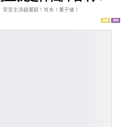
》官宣主演趙麗穎！肖央！董子健！
戲劇
星聞