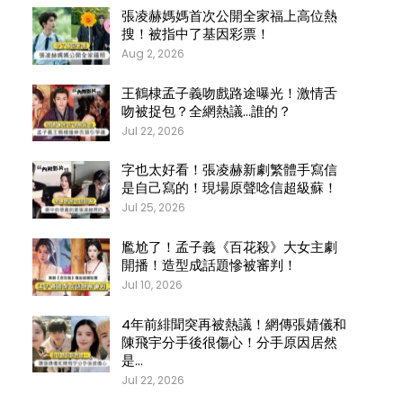
張凌赫媽媽首次公開全家福上高位熱
搜！被指中了基因彩票！
Aug 2, 2026
王鶴棣孟子義吻戲路途曝光！激情舌
吻被捉包？全網熱議…誰的？
Jul 22, 2026
字也太好看！張凌赫新劇繁體手寫信
是自己寫的！現場原聲唸信超級蘇！
Jul 25, 2026
尷尬了！孟子義《百花殺》大女主劇
開播！造型成話題慘被審判！
Jul 10, 2026
4年前緋聞突再被熱議！網傳張婧儀和
陳飛宇分手後很傷心！分手原因居然
是…
Jul 22, 2026