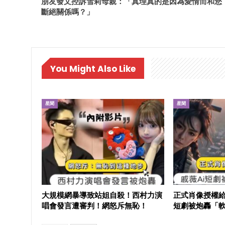
朋友發文控訴雪莉母親：「真理真的是因為愛情而和您
斷絕關係嗎？」
You Might Also Like
星聞
星聞
大規模網暴導致站姐自殺！西村力演
正式肖像授權給
唱會發言遭審判！網怒斥無恥！
短劇被炮轟「