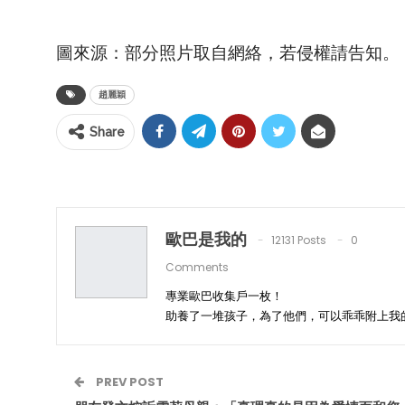
圖來源：部分照片取自網絡，若侵權請告知。
趙麗穎
Share
歐巴是我的
12131 Posts
0
Comments
專業歐巴收集戶一枚！
助養了一堆孩子，為了他們，可以乖乖附上我
PREV POST