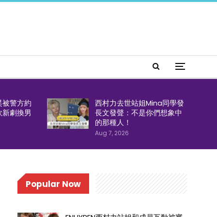
昊被警方約
西村力去世站姐Mina同學發
欣新劇換男
長文發聲：不是你們想象中
的那種人！
Aug 7, 2026
Popular Now