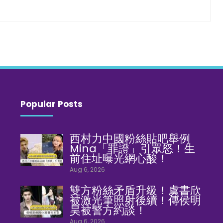
Popular Posts
西村力中國粉絲貼吧舉例
Mina「罪證」引眾怒！生
前住址曝光網心酸！
Aug 6, 2026
雙方粉絲矛盾升級！虞書欣
被激光筆照射後續！傳侯明
昊被警方約談！
Aug 6, 2026