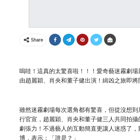
Share
嗚哇！這真的太驚喜啦！！！愛奇藝迷霧劇場
由趙麗穎、肖央和董子健出演！緝凶之旅即將
雖然迷霧劇場每次選角都有驚喜，但從沒想到
行官宣，趙麗穎、肖央和董子健三人共同拍攝
劇張力！不過藝人的互動簡直更讓人迷惑了，
博，表示：「誰是？」