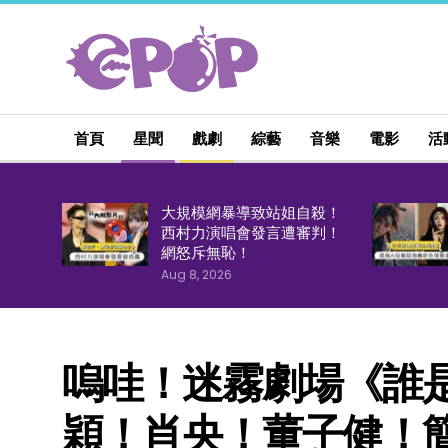
首頁
星聞
戲劇
綜藝
音樂
電影
活
大規模網暴導致站姐自殺！
西村力演唱會發言遭審判！
網怒斥無恥！
Aug 8, 2026
嗚哇！迷霧劇場《誰
穎！肖央！董子健！