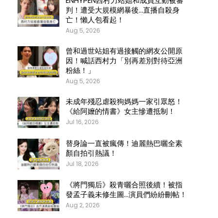
ENHYPEN西村力站姐和成員互動被審
判！遭受大規模網暴後…直播自殺身
亡！懶人包看起！
Aug 5, 2026
曾和過世站姐有過接觸的網友公開原
因！喊話西村力「別再差別對待亞洲
粉絲！」
Aug 5, 2026
未成年殘忍虐殺狗媽媽一家引眾怒！
《給阿嬤的情書》女主慘遭抵制！
Jul 16, 2026
替身論一直被瘋傳！迪麗熱巴曬全素
顏自拍引熱議！
Jul 18, 2026
《將門獨后》殺青曬合照後續！被指
發孟子義未修生圖…演員們紛紛刪帖！
Aug 2, 2026