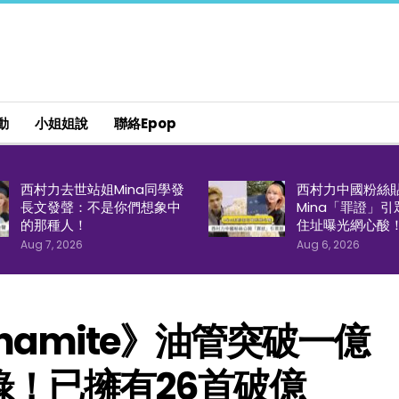
動
小姐姐說
聯絡epop
西村力去世站姐Mina同學發
西村力中國粉絲
長文發聲：不是你們想象中
Mina「罪證」
的那種人！
住址曝光網心酸
Aug 7, 2026
Aug 6, 2026
amite》油管突破一億
！已擁有26首破億