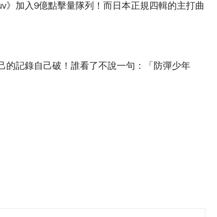
h Luv》加入9億點擊量隊列！而日本正規四輯的主打曲
己的記錄自己破！誰看了不說一句：「防彈少年