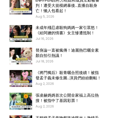
ENHYPEN西村力站姐和成員互動被審
判！遭受大規模網暴後…直播自殺身
亡！懶人包看起！
Aug 5, 2026
未成年殘忍虐殺狗媽媽一家引眾怒！
《給阿嬤的情書》女主慘遭抵制！
Jul 16, 2026
替身論一直被瘋傳！迪麗熱巴曬全素
顏自拍引熱議！
Jul 18, 2026
《將門獨后》殺青曬合照後續！被指
發孟子義未修生圖…演員們紛紛刪帖！
Aug 2, 2026
張凌赫媽媽首次公開全家福上高位熱
搜！被指中了基因彩票！
Aug 2, 2026
王鶴棣孟子義吻戲路途曝光！激情舌