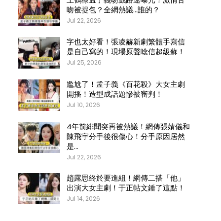
吻被捉包？全網熱議…誰的？
Jul 22, 2026
字也太好看！張凌赫新劇繁體手寫信
是自己寫的！現場原聲唸信超級蘇！
Jul 25, 2026
尷尬了！孟子義《百花殺》大女主劇
開播！造型成話題慘被審判！
Jul 10, 2026
4年前緋聞突再被熱議！網傳張婧儀和
陳飛宇分手後很傷心！分手原因居然
是…
Jul 22, 2026
趙露思終於要進組！網傳二搭「他」
出演大女主劇！于正帖文錘了這點！
Jul 14, 2026