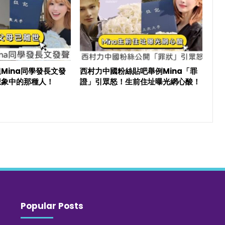
Mina同學發長文發
西村力中國粉絲貼吧舉例Mina「罪
想象中的那種人！
證」引眾怒！生前住址曝光網心酸！
Popular Posts