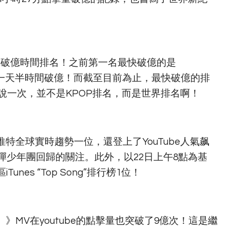
點擊破億時間排名！之前第一名最快破億的是
at》，用了一天半時間破億！而截至目前為止，最快破億的排
說一次，並不是KPOP排名，而是世界排名啊！
了推特全球實時趨勢一位，還登上了YouTube人氣飙
少年團回歸的關注。此外，以22日上午8點為基
unes “Top Song”排行榜1位！
alsey）》MV在youtube的點擊量也突破了9億次！這是繼