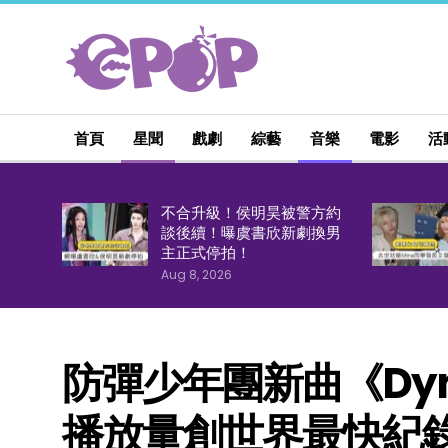
首頁
星聞
戲劇
綜藝
音樂
電影
活
不合升級！侯明昊被警方約
談後續！曝虞書欣新劇換男
主正式停拍！
Aug 8, 2026
防彈少年團新曲《Dyn
播放量創世界最快紀錄