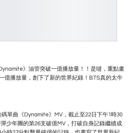
namite》油管突破一億播放量！！是噠，重點畫
了一億播放量，創下了新的世界紀錄！BTS真的太牛
曲《Dynamite》MV，截止至22日下午1時30
是防彈少年團的第26支破億MV，打破自身記錄繼續成
4小時27分點擊量破億的記錄，也書寫了世界新紀