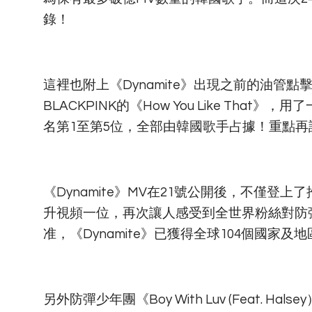
錄！
這裡也附上《Dynamite》出現之前的油管
BLACKPINK的《How You Like Th
名第1至第5位，全部由韓國歌手占據！重點再
《Dynamite》MV在21號公開後，不僅登上
升視頻一位，再次讓人感受到全世界粉絲對防彈
准，《Dynamite》已獲得全球104個國家及地區iT
另外防彈少年團《Boy With Luv (Feat. H