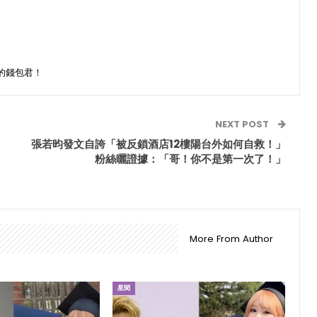
的錢包君！
NEXT POST
張若昀發文自誇「被反鎖酒店12樓陽台外如何自救！」
粉絲曬證據：「哥！你不是第一次了！」
More From Author
星聞