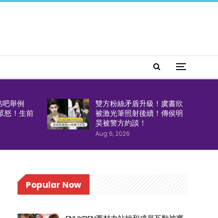
貼吧舉例
雙方粉絲矛盾升級！虞書欣
引眾怒！生前
被激光筆照射後續！傳侯明
！
昊被警方約談！
Aug 6, 2026
Popular Now