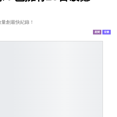
播放量創最快紀錄！
星聞
音樂