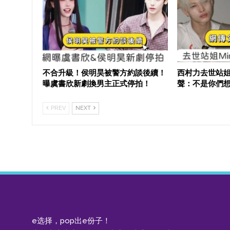
不合升級！侯明昊被警方約談後續！
西村力去世站姐
曝虞書欣新劇換男主正式停拍！
聲：不是你們
PREV
NEXT
e选择，pop出e份子！