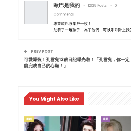
歐巴是我的
12129 Posts
0
Comments
專業歐巴收集戶一枚！
助養了一堆孩子，為了他們，可以乖乖附上我
PREV POST
可愛爆裂！孔雪兒13歲日記曝光啦！「孔雪兒，你一定
能完成自己的心願！」
You Might Also Like
戲劇
星聞