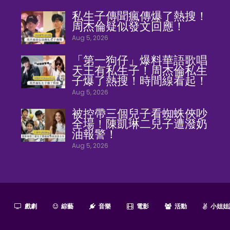
私生子傳聞瘋傳爆了熱搜！
周杰倫疑似發文回應！
Aug 5, 2026
「第一狗仔」爆料華語歌唱
天王有私生子！周杰倫私生
子爆了熱搜！時間線看起！
Aug 5, 2026
被控帶三個兒子看蜘蛛俠吵
全場！陳凱琳二兒子遭潑奶
油報警！
Aug 5, 2026
戲劇
綜藝
音樂
電影
活動
小姐姐