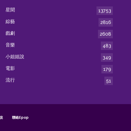
星聞
13753
綜藝
2816
戲劇
2608
音樂
483
小姐姐說
349
電影
179
流行
51
說
聯絡epop