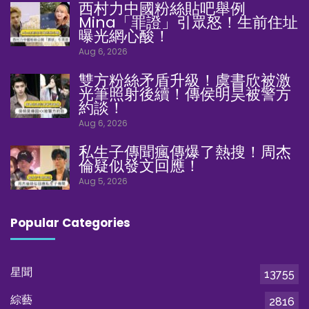
西村力中國粉絲貼吧舉例
Mina「罪證」引眾怒！生前住址
曝光網心酸！
Aug 6, 2026
雙方粉絲矛盾升級！虞書欣被激
光筆照射後續！傳侯明昊被警方
約談！
Aug 6, 2026
私生子傳聞瘋傳爆了熱搜！周杰
倫疑似發文回應！
Aug 5, 2026
Popular Categories
星聞
13755
綜藝
2816