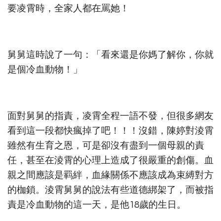
要凌霄時，全家人都在罵她！
舅舅這時說了一句：「看來還是你媽了解你，你就
是個冷血動物！」
面對舅舅的指責，凌霄全程一語不發，但很多網友
看到這一段都快瘋掉了吧！！！沒錯，陳婷對淩霄
雖然有生育之恩，可是卻沒有盡到一個母親的責
任，甚至在淩霄的心理上造成了很嚴重的創傷。血
親之間應該是羁絆，血緣關係不應該成為束縛對方
的枷鎖。淩霄舅舅的說法有些道德綁架了，而被指
責是冷血動物的這一天，是他18歲的生日。