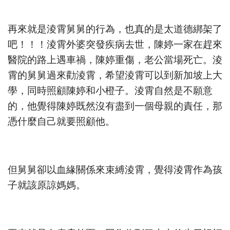
再來就是淩霄舅舅的行為，也真的是太道德綁架了
吧！！！淩霄外婆突發疾病去世，陳婷一家在趕來
醫院的路上遇車禍，陳婷重傷，老公當場死亡。淩
霄的舅舅過來勸淩霄，希望淩霄可以到新加坡上大
學，同時照顧陳婷和小橙子。淩霄自然是不願意
的，他覺得陳婷既然沒有盡到一個母親的責任，那
憑什麼自己就要照顧他。
但舅舅卻以血緣關係來束縛淩霄，覺得淩霄作為孩
子就該原諒媽媽。