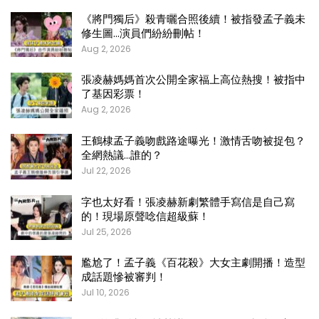
《將門獨后》殺青曬合照後續！被指發孟子義未
修生圖…演員們紛紛刪帖！
Aug 2, 2026
張凌赫媽媽首次公開全家福上高位熱搜！被指中
了基因彩票！
Aug 2, 2026
王鶴棣孟子義吻戲路途曝光！激情舌吻被捉包？
全網熱議…誰的？
Jul 22, 2026
字也太好看！張凌赫新劇繁體手寫信是自己寫
的！現場原聲唸信超級蘇！
Jul 25, 2026
尷尬了！孟子義《百花殺》大女主劇開播！造型
成話題慘被審判！
Jul 10, 2026