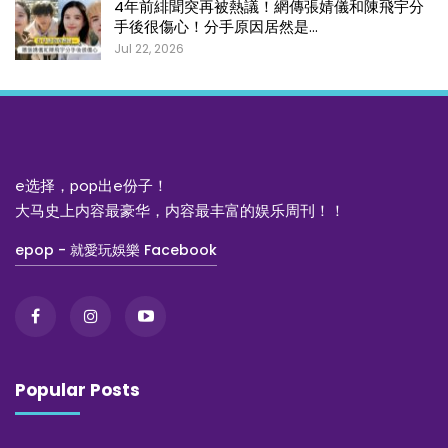
4年前緋聞突再被熱議！網傳張婧儀和陳飛宇分
手後很傷心！分手原因居然是…
Jul 22, 2026
e选择，pop出e份子！
大马史上内容最豪华，内容最丰富的娱乐周刊！！
epop - 就愛玩娛樂 Facebook
Popular Posts