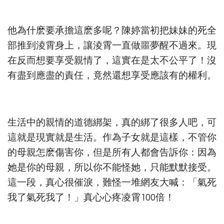
他為什麽要承擔這麽多呢？陳婷當初把妹妹的死全
部推到淩霄身上，讓淩霄一直做噩夢醒不過來。現
在反而想要享受親情了，這實在是太不公平了！沒
有盡到應盡的責任，竟然還想享受應該有的權利。
生活中的親情的道德綁架，真的綁了很多人吧，可
這就是現實就是生活。作為子女就是這樣，不管你
的母親怎麽傷害你，但是所有人都會告訴你：因為
她是你的母親，所以你不能怪她，只能默默接受。
這一段，真心很催淚，難怪一堆網友大喊：「氣死
我了氣死我了！」真心心疼凌霄100倍！