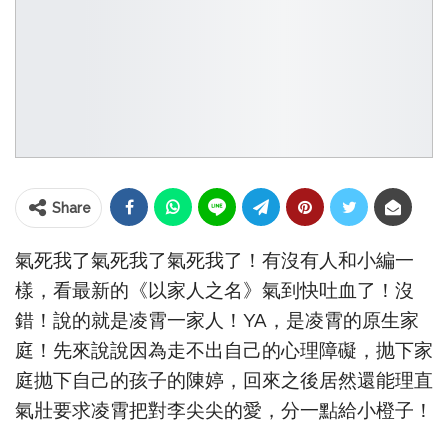
Share
氣死我了氣死我了氣死我了！有沒有人和小編一
樣，看最新的《以家人之名》氣到快吐血了！沒
錯！說的就是凌霄一家人！YA，是凌霄的原生家
庭！先來說說因為走不出自己的心理障礙，抛下家
庭抛下自己的孩子的陳婷，回來之後居然還能理直
氣壯要求凌霄把對李尖尖的愛，分一點給小橙子！