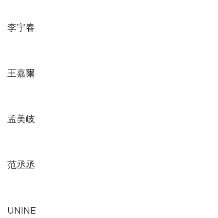
李宇春
王嘉爾
孟美岐
范丞丞
UNINE