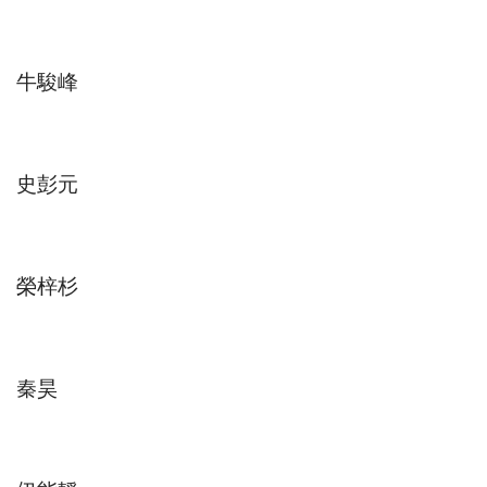
牛駿峰
史彭元
榮梓杉
秦昊