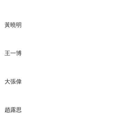
黃曉明
王一博
大張偉
趙露思