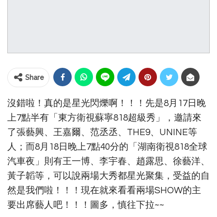
Share
沒錯啦！真的是星光閃爍啊！！！先是8月17日晚
上7點半有「東方衛視蘇寧818超級秀」，邀請來
了張藝興、王嘉爾、范丞丞、THE9、UNINE等
人；而8月18日晚上7點40分的「湖南衛視818全球
汽車夜」則有王一博、李宇春、趙露思、徐藝洋、
黃子韜等，可以說兩場大秀都星光聚集，受益的自
然是我們啦！！！現在就來看看兩場SHOW的主
要出席藝人吧！！！圖多，慎往下拉~~