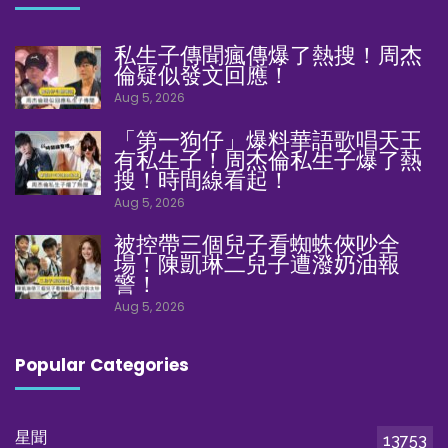
私生子傳聞瘋傳爆了熱搜！周杰
倫疑似發文回應！
Aug 5, 2026
「第一狗仔」爆料華語歌唱天王
有私生子！周杰倫私生子爆了熱
搜！時間線看起！
Aug 5, 2026
被控帶三個兒子看蜘蛛俠吵全
場！陳凱琳二兒子遭潑奶油報
警！
Aug 5, 2026
Popular Categories
星聞
13753