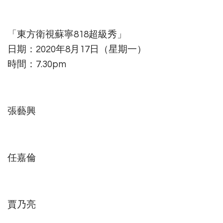
「東方衛視蘇寧818超級秀」
日期：2020年8月17日（星期一）
時間：7.30pm
張藝興
任嘉倫
賈乃亮