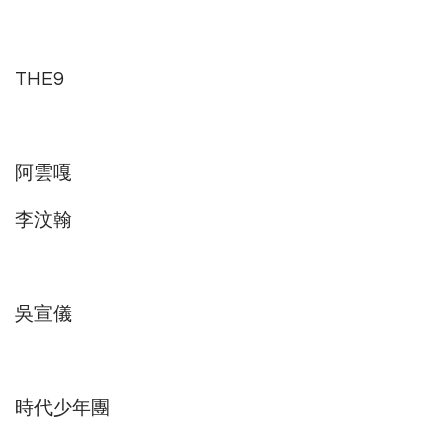
THE9
阿雲嘎
李汶翰
吳宣儀
時代少年團