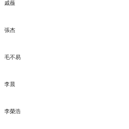
戚薇
張杰
毛不易
李晨
李榮浩