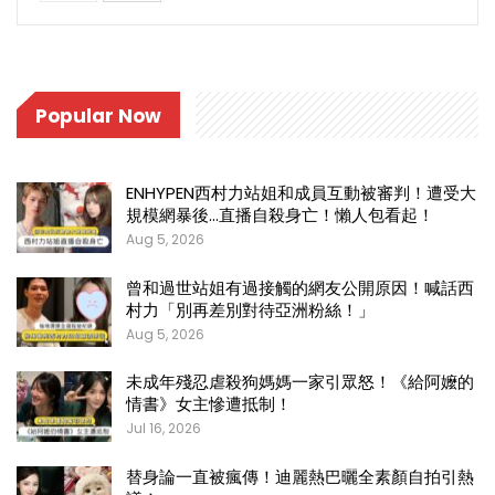
Popular Now
ENHYPEN西村力站姐和成員互動被審判！遭受大
規模網暴後…直播自殺身亡！懶人包看起！
Aug 5, 2026
曾和過世站姐有過接觸的網友公開原因！喊話西
村力「別再差別對待亞洲粉絲！」
Aug 5, 2026
未成年殘忍虐殺狗媽媽一家引眾怒！《給阿嬤的
情書》女主慘遭抵制！
Jul 16, 2026
替身論一直被瘋傳！迪麗熱巴曬全素顏自拍引熱