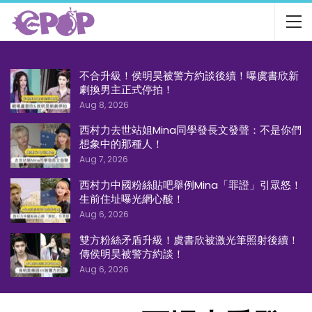
不合升級！侯明昊被警方約談後續！曝虞書欣新
劇換男主正式停拍！
Aug 8, 2026
西村力去世站姐Mina同學發長文發聲：不是你們
想象中的那種人！
Aug 7, 2026
西村力中國粉絲貼吧舉例Mina「罪證」引眾怒！
生前住址曝光網心酸！
Aug 6, 2026
雙方粉絲矛盾升級！虞書欣被激光筆照射後續！
傳侯明昊被警方約談！
Aug 6, 2026