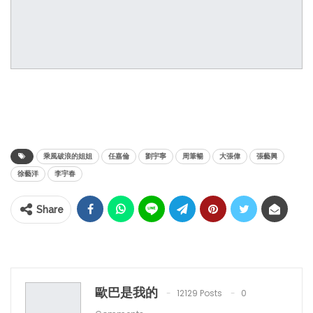
乘風破浪的姐姐
任嘉倫
劉宇寧
周筆暢
大張偉
張藝興
徐藝洋
李宇春
Share
歐巴是我的
12129 Posts
0