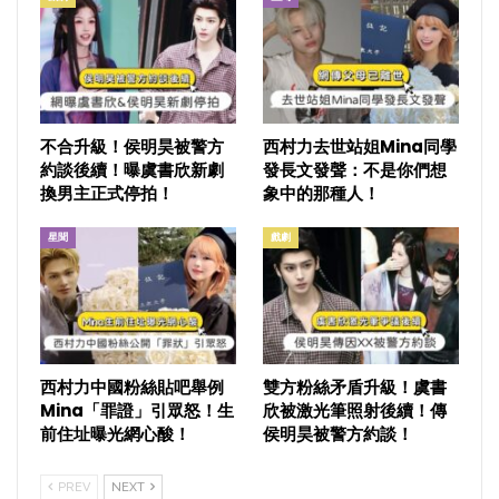
不合升級！侯明昊被警方
西村力去世站姐Mina同學
約談後續！曝虞書欣新劇
發長文發聲：不是你們想
換男主正式停拍！
象中的那種人！
星聞
戲劇
西村力中國粉絲貼吧舉例
雙方粉絲矛盾升級！虞書
Mina「罪證」引眾怒！生
欣被激光筆照射後續！傳
前住址曝光網心酸！
侯明昊被警方約談！
PREV
NEXT