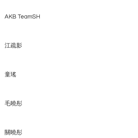
AKB TeamSH
江疏影
童瑤
毛曉彤
關曉彤