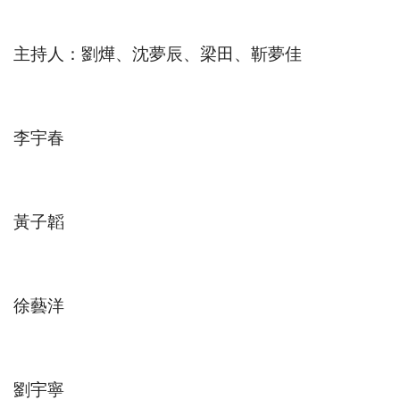
主持人：劉燁、沈夢辰、梁田、靳夢佳
李宇春
黃子韜
徐藝洋
劉宇寧