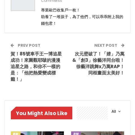
Comments
專業歐巴收集戶一枚！
助養了一堆孩子，為了他們，可以乖乖附上我的
錢包君！
PREV POST
NEXT POST
賀！85號車手王一博追星
次元壁破了！「婧」乃萬
成功！來圍觀耶啵的漫漫
&「創3」徐藝洋同台啦！
追星之路，和你不一樣的
徐藝洋跳舞x乃萬RAP！
是：「他把熱愛變成標
同框畫面太美好！
籤！」
All
You Might Also Like
戲劇
星聞