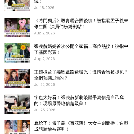
議！
Jul 18, 2026
《將門獨后》殺青曬合照後續！被指發孟子義未
修生圖…演員們紛紛刪帖！
Aug 2, 2026
張凌赫媽媽首次公開全家福上高位熱搜！被指中
了基因彩票！
Aug 2, 2026
王鶴棣孟子義吻戲路途曝光！激情舌吻被捉包？
全網熱議…誰的？
Jul 22, 2026
字也太好看！張凌赫新劇繁體手寫信是自己寫
的！現場原聲唸信超級蘇！
Jul 25, 2026
尷尬了！孟子義《百花殺》大女主劇開播！造型
成話題慘被審判！