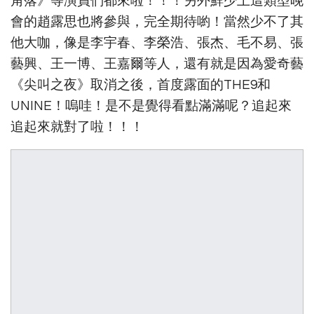
角落》等演員們都來啦！！！另外鮮少上這類型晚
會的趙露思也將參與，完全期待喲！當然少不了其
他大咖，像是李宇春、李榮浩、張杰、毛不易、張
藝興、王一博、王嘉爾等人，還有就是因為愛奇藝
《尖叫之夜》取消之後，首度露面的THE9和
UNINE！嗚哇！是不是覺得看點滿滿呢？追起來
追起來就對了啦！！！