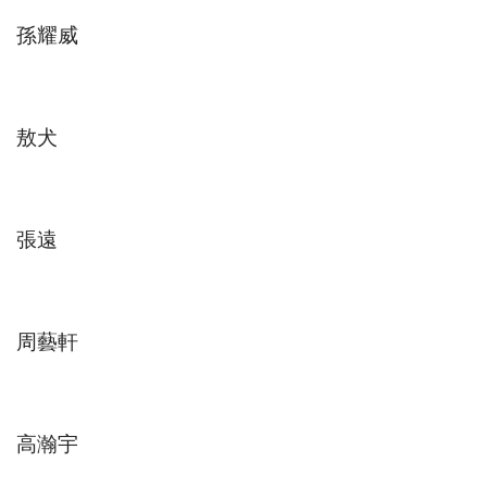
孫耀威
敖犬
張遠
周藝軒
高瀚宇