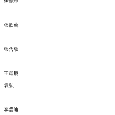
伊能靜
張歆藝
張含韻
王耀慶
袁弘
李雲迪