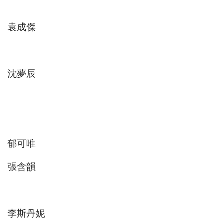
袁成傑
沈夢辰
郁可唯
張含韻
李斯丹妮