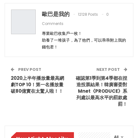
歐巴是我的
12128 Posts
0
Comments
專業歐巴收集戶一枚！
助養了一堆孩子，為了他們，可以乖乖附上我的
錢包君！
PREV POST
NEXT POST
2020上半年播放量最高網
確認第1季到第4季都在捏
劇TOP 10！第一名播放量
造投票結果！韓廣審委對
破80億實在太驚人啦！！
Mnet《PRODUCE》系
列處以最高水平的罰款處
罰！
All