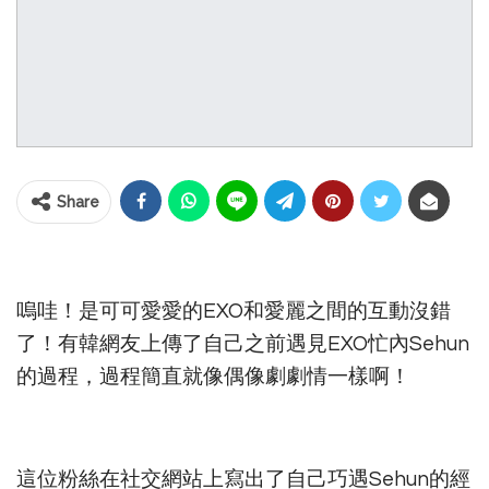
Share
嗚哇！是可可愛愛的EXO和愛麗之間的互動沒錯
了！有韓網友上傳了自己之前遇見EXO忙內Sehun
的過程，過程簡直就像偶像劇劇情一樣啊！
這位粉絲在社交網站上寫出了自己巧遇Sehun的經