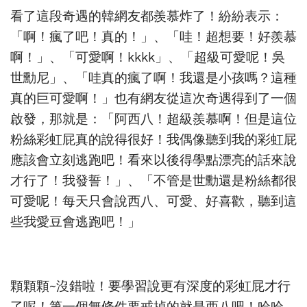
看了這段奇遇的韓網友都羨慕炸了！紛紛表示：
「啊！瘋了吧！真的！」、「哇！超想要！好羨慕
啊！」、「可愛啊！kkkk」、「超級可愛呢！吳
世勳尼」、「哇真的瘋了啊！我還是小孩嗎？這種
真的巨可愛啊！」也有網友從這次奇遇得到了一個
啟發，那就是：「阿西八！超級羨慕啊！但是這位
粉絲彩虹屁真的說得很好！我偶像聽到我的彩虹屁
應該會立刻逃跑吧！看來以後得學點漂亮的話來說
才行了！我發誓！」、「不管是世勳還是粉絲都很
可愛呢！每天只會說西八、可愛、好喜歡，聽到這
些我愛豆會逃跑吧！」
顆顆顆~沒錯啦！要學習說更有深度的彩虹屁才行
了呢！第一個無條件要戒掉的就是西八吧！哈哈