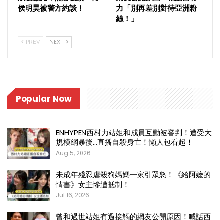
侯明昊被警方約談！
力「別再差別對待亞洲粉
絲！」
PREV
NEXT
Popular Now
ENHYPEN西村力站姐和成員互動被審判！遭受大
規模網暴後…直播自殺身亡！懶人包看起！
Aug 5, 2026
未成年殘忍虐殺狗媽媽一家引眾怒！《給阿嬤的
情書》女主慘遭抵制！
Jul 16, 2026
曾和過世站姐有過接觸的網友公開原因！喊話西