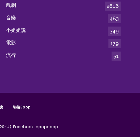
戲劇
2606
音樂
483
小姐姐說
349
電影
179
流行
51
說
聯絡epop
20-U).
Facebook:
epopepop