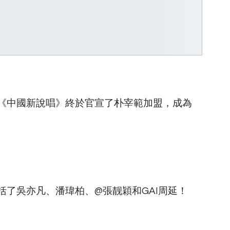
《中國新說唱》終於官宣了朴宰範加盟，成為
了吳亦凡、潘瑋柏、@張靓穎和GAI周延！