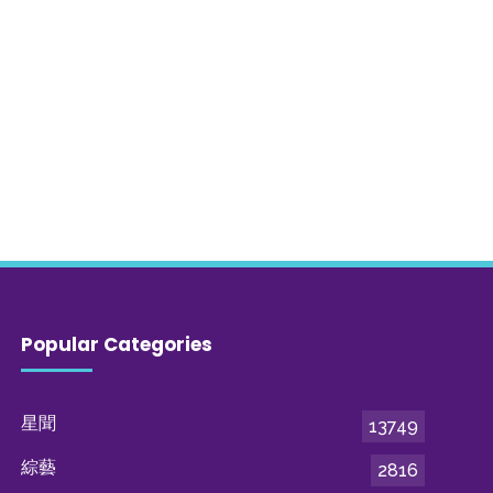
Popular Categories
星聞
13749
綜藝
2816