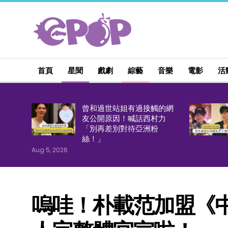
首頁
星聞
戲劇
綜藝
音樂
電影
活
曾和過世站姐有過接觸的網
友公開原因！喊話西村力
「別再差別對待亞洲粉
絲！」
Aug 5, 2026
嗚哇！朴載范加盟《