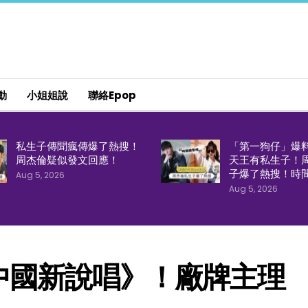
動
小姐姐說
聯絡epop
私生子傳聞瘋傳爆了熱搜！
「第一狗仔」爆
周杰倫疑似發文回應！
天王有私生子！
子爆了熱搜！時
Aug 5, 2026
Aug 5, 2026
中國新說唱》！廠牌主理