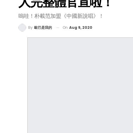
人完整體官宣啦！
嗚哇！朴載范加盟《中國新說唱》！
On
Aug 9, 2020
By
歐巴是我的