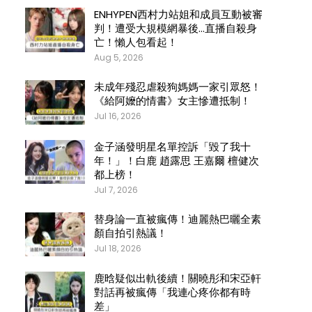
ENHYPEN西村力站姐和成員互動被審
判！遭受大規模網暴後…直播自殺身
亡！懶人包看起！
Aug 5, 2026
未成年殘忍虐殺狗媽媽一家引眾怒！
《給阿嬤的情書》女主慘遭抵制！
Jul 16, 2026
金子涵發明星名單控訴「毀了我十
年！」！白鹿 趙露思 王嘉爾 檀健次
都上榜！
Jul 7, 2026
替身論一直被瘋傳！迪麗熱巴曬全素
顏自拍引熱議！
Jul 18, 2026
鹿晗疑似出軌後續！關曉彤和宋亞軒
對話再被瘋傳「我連心疼你都有時
差」