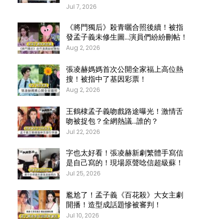
Jul 7, 2026
《將門獨后》殺青曬合照後續！被指
發孟子義未修生圖…演員們紛紛刪帖！
Aug 2, 2026
張凌赫媽媽首次公開全家福上高位熱
搜！被指中了基因彩票！
Aug 2, 2026
王鶴棣孟子義吻戲路途曝光！激情舌
吻被捉包？全網熱議…誰的？
Jul 22, 2026
字也太好看！張凌赫新劇繁體手寫信
是自己寫的！現場原聲唸信超級蘇！
Jul 25, 2026
尷尬了！孟子義《百花殺》大女主劇
開播！造型成話題慘被審判！
Jul 10, 2026