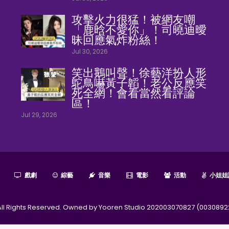
攻擊火力很猛！被網友嘲
「鹿晗不愛你」！司曉迪曖
昧回應氣炸粉絲！
Jul 30, 2026
笑出鵝叫聲！徐藝洋扮人形
鴕鳥嚇黃子韜！老公反應笑
死全網！會看當然看評論
區！
Jul 29, 2026
戲劇
綜藝
音樂
電影
活動
小姐姐
l Rights Reserved. Owned by Yooren Studio 202003070827 (0030892