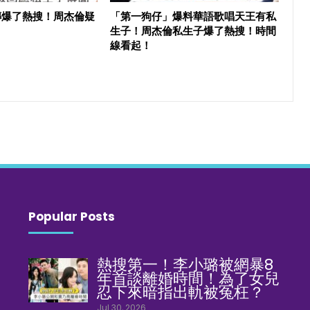
傳爆了熱搜！周杰倫疑
「第一狗仔」爆料華語歌唱天王有私
生子！周杰倫私生子爆了熱搜！時間
線看起！
Popular Posts
熱搜第一！李小璐被網暴8
年首談離婚時間！為了女兒
忍下來暗指出軌被冤枉？
Jul 30, 2026