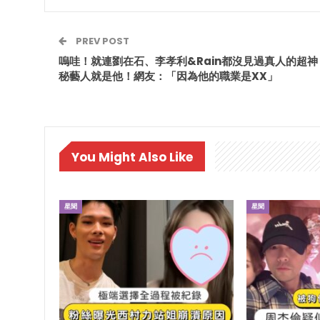
PREV POST
嗚哇！就連劉在石、李孝利&Rain都沒見過真人的超神
秘藝人就是他！網友：「因為他的職業是XX」
You Might Also Like
星聞
星聞