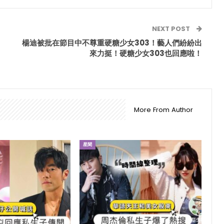
NEXT POST
楊迪被批在節目中不尊重硬糖少女303！藝人們紛紛出
來力挺！硬糖少女303也回應啦！
More From Author
星聞