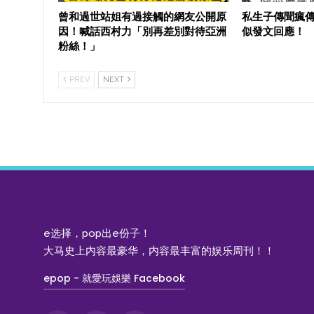
曾和過世站姐有過接觸的網友公開原
私生子傳聞瘋
因！喊話西村力「別再差別對待亞洲
似發文回應！
粉絲！」
PREV
NEXT
e选择，pop出e份子！
大马史上内容最豪华，内容最丰富的娱乐周刊！！
epop - 就愛玩娛樂 Facebook