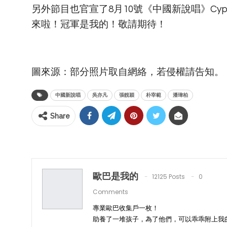
另外節目也官宣了8月10號《中國新說唱》Cy
來啦！冠軍是我的！敬請期待！
圖來源：部分照片取自網絡，若侵權請告知。
中國新說唱
吳亦凡
張靚穎
朴宰範
潘瑋柏
Share
歐巴是我的
12125 Posts
0
Comments
專業歐巴收集戶一枚！
助養了一堆孩子，為了他們，可以乖乖附上我