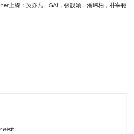
pher上線：吳亦凡，GAI，張靓穎，潘玮柏，朴宰範
的錢包君！