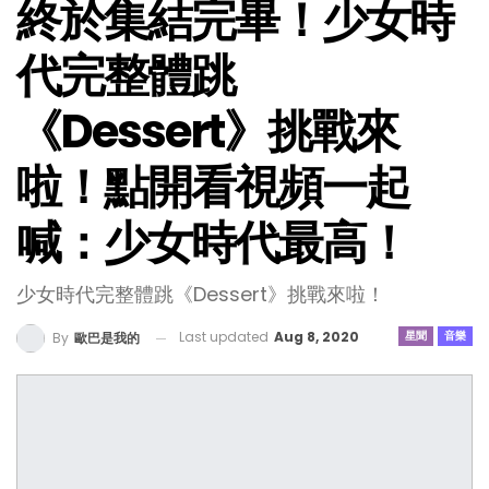
終於集結完畢！少女時
代完整體跳
《Dessert》挑戰來
啦！點開看視頻一起
喊：少女時代最高！
少女時代完整體跳《Dessert》挑戰來啦！
Last updated
Aug 8, 2020
星聞
音樂
By
歐巴是我的