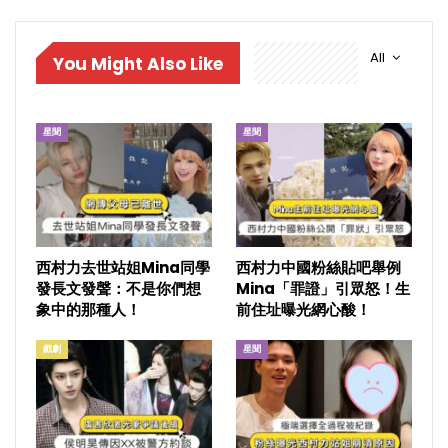
All
You Might Also Like
星聞
星聞
西村力去世站姐Mina同學
西村力中國粉絲貼吧舉例
發長文發聲：不是你們想
Mina「罪證」引眾怒！生
象中的那種人！
前住址曝光網心酸！
戲劇
星聞