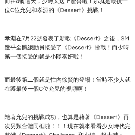
而在8號這天，少時又送上驚喜啦！那就是最後一
位C位允兒和孝淵的《Dessert》挑戰！
孝淵在7月22號發表了新歌《Dessert》之後，SM
幾乎全體總動員接受了《Dessert》挑戰！而少時
第一個接受的就是小隊泰妍啦！
而最後第二個就是忙內徐賢的登場！當時不少人就
在蹲最後一個C位允兒的視頻啊！
隨著允兒的挑戰成功，也算是藉著《Dessert》再
次另類合體同框啦！！！現在就來看看少女時代完