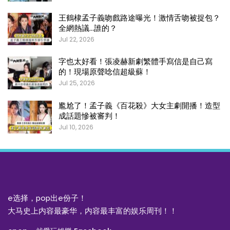
王鶴棣孟子義吻戲路途曝光！激情舌吻被捉包？
全網熱議…誰的？
Jul 22, 2026
字也太好看！張凌赫新劇繁體手寫信是自己寫
的！現場原聲唸信超級蘇！
Jul 25, 2026
尷尬了！孟子義《百花殺》大女主劇開播！造型
成話題慘被審判！
Jul 10, 2026
e选择，pop出e份子！
大马史上内容最豪华，内容最丰富的娱乐周刊！！