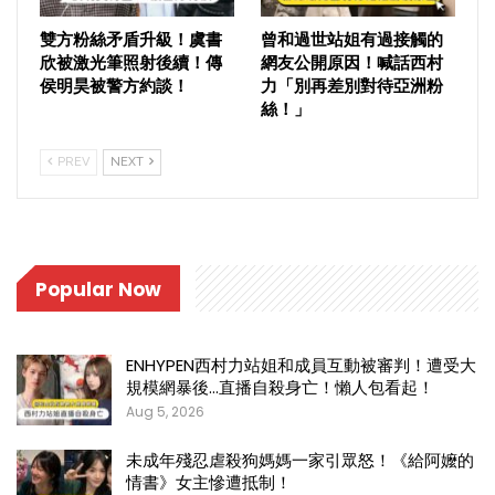
雙方粉絲矛盾升級！虞書
曾和過世站姐有過接觸的
欣被激光筆照射後續！傳
網友公開原因！喊話西村
侯明昊被警方約談！
力「別再差別對待亞洲粉
絲！」
PREV
NEXT
Popular Now
ENHYPEN西村力站姐和成員互動被審判！遭受大
規模網暴後…直播自殺身亡！懶人包看起！
Aug 5, 2026
未成年殘忍虐殺狗媽媽一家引眾怒！《給阿嬤的
情書》女主慘遭抵制！