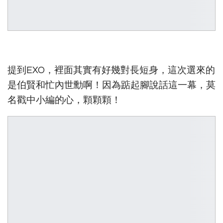
提到EXO，裡面其實有好幾對長短身，這次選來的
是伯賢和忙內世勳啊！因為踮起腳說話這一幕，莫
名戳中小編的心，顆顆顆！