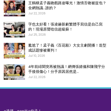
王鶴棣孟子義吻戲路途曝光！激情舌吻被捉包？
全網熱議…誰的？
Jul 22, 2026
字也太好看！張凌赫新劇繁體手寫信是自己寫
的！現場原聲唸信超級蘇！
Jul 25, 2026
尷尬了！孟子義《百花殺》大女主劇開播！造型
成話題慘被審判！
Jul 10, 2026
4年前緋聞突再被熱議！網傳張婧儀和陳飛宇分
手後很傷心！分手原因居然是…
Jul 22, 2026