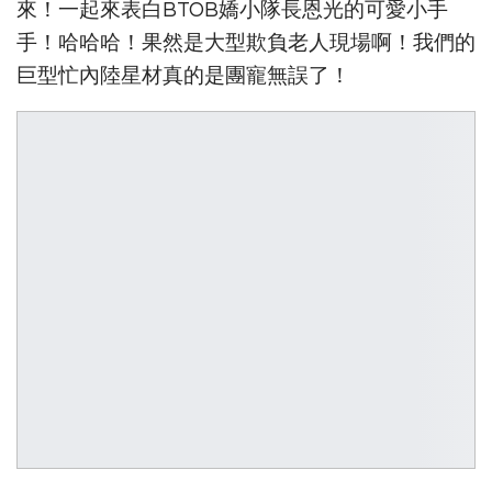
來！一起來表白BTOB嬌小隊長恩光的可愛小手
手！哈哈哈！果然是大型欺負老人現場啊！我們的
巨型忙內陸星材真的是團寵無誤了！