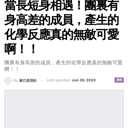
當長短身相遇！團裏有
身高差的成員，產生的
化學反應真的無敵可愛
啊！！
團裏有身高差的成員，產生的化學反應真的無敵可愛
啊！！
Last updated
Jun 28, 2020
星聞
By
歐巴是我的