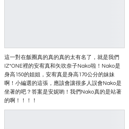
這一對在飯圈真的真的真的太有名了，就是我們
IZ*ONE裡的安宥真和矢吹奈子Nako啦！Nako是
身高150的姐姐，安宥真是身高170公分的妹妹
啊！小編選的這張，應該會讓很多人誤會Nako是
坐著的吧？答案是安妮喲！我們Nako真的是站著
的啊！！！！