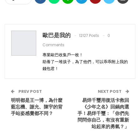
歐巴是我的
12127 Posts
0
Comments
專業歐巴收集戶一枚！
助養了一堆孩子，為了他們，可以乖乖附上我的
錢包君！
PREV POST
NEXT POST
明明都是王一博，為什麼
易烊千璽用復活卡救回
藍忘機、謝允、陳宇的背
《少年之名》回鍋肉選
手站姿感覺都不同？
手！易烊千璽：「你們先
問問你自己，有沒有重新
站起來的勇氣？」