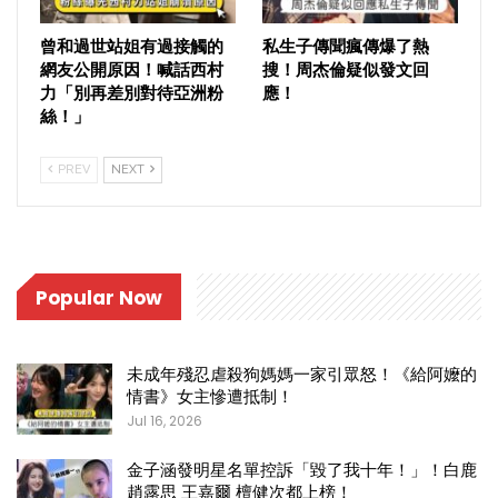
曾和過世站姐有過接觸的
私生子傳聞瘋傳爆了熱
網友公開原因！喊話西村
搜！周杰倫疑似發文回
力「別再差別對待亞洲粉
應！
絲！」
PREV
NEXT
Popular Now
未成年殘忍虐殺狗媽媽一家引眾怒！《給阿嬤的
情書》女主慘遭抵制！
Jul 16, 2026
金子涵發明星名單控訴「毀了我十年！」！白鹿
趙露思 王嘉爾 檀健次都上榜！