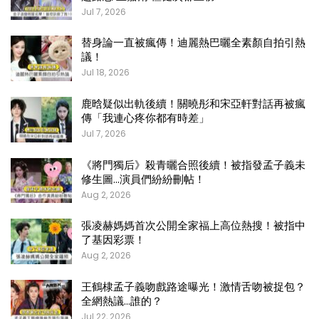
Jul 7, 2026
替身論一直被瘋傳！迪麗熱巴曬全素顏自拍引熱
議！
Jul 18, 2026
鹿晗疑似出軌後續！關曉彤和宋亞軒對話再被瘋
傳「我連心疼你都有時差」
Jul 7, 2026
《將門獨后》殺青曬合照後續！被指發孟子義未
修生圖…演員們紛紛刪帖！
Aug 2, 2026
張凌赫媽媽首次公開全家福上高位熱搜！被指中
了基因彩票！
Aug 2, 2026
王鶴棣孟子義吻戲路途曝光！激情舌吻被捉包？
全網熱議…誰的？
Jul 22, 2026