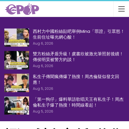
西村力中國粉絲貼吧舉例Mina「罪證」引眾怒！
生前住址曝光網心酸！
Aug 6, 2026
雙方粉絲矛盾升級！虞書欣被激光筆照射後續！
傳侯明昊被警方約談！
Aug 6, 2026
私生子傳聞瘋傳爆了熱搜！周杰倫疑似發文回
應！
Aug 5, 2026
「第一狗仔」爆料華語歌唱天王有私生子！周杰
倫私生子爆了熱搜！時間線看起！
Aug 5, 2026