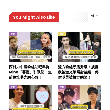
All
You Might Also Like
星聞
戲劇
西村力中國粉絲貼吧舉例
雙方粉絲矛盾升級！虞書
Mina「罪證」引眾怒！生
欣被激光筆照射後續！傳
前住址曝光網心酸！
侯明昊被警方約談！
星聞
星聞