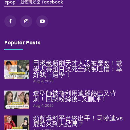
epop - 就愛玩娛樂 Facebook
Popular Posts
田曦薇新劇天才人設被魔改！數
學大賽題目笑死全網被吐槽：幸
好我上過學！
Aug 4, 2026
造型師被指利用迪麗熱巴又背
刺！回懟粉絲後…又刪評！
Aug 4, 2026
頻頻爆料平台終出手！司曉迪vs
鹿晗來到大結局？