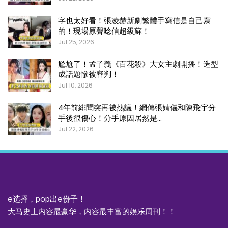
字也太好看！張凌赫新劇繁體手寫信是自己寫
的！現場原聲唸信超級蘇！
Jul 25, 2026
尷尬了！孟子義《百花殺》大女主劇開播！造型
成話題慘被審判！
Jul 10, 2026
4年前緋聞突再被熱議！網傳張婧儀和陳飛宇分
手後很傷心！分手原因居然是…
Jul 22, 2026
e选择，pop出e份子！
大马史上内容最豪华，内容最丰富的娱乐周刊！！